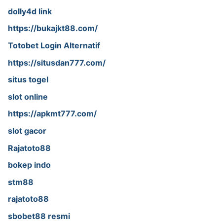
dolly4d link
https://bukajkt88.com/
Totobet Login Alternatif
https://situsdan777.com/
situs togel
slot online
https://apkmt777.com/
slot gacor
Rajatoto88
bokep indo
stm88
rajatoto88
sbobet88 resmi