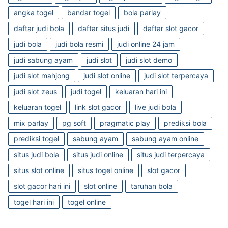
angka togel
bandar togel
bola parlay
daftar judi bola
daftar situs judi
daftar slot gacor
judi bola
judi bola resmi
judi online 24 jam
judi sabung ayam
judi slot
judi slot demo
judi slot mahjong
judi slot online
judi slot terpercaya
judi slot zeus
judi togel
keluaran hari ini
keluaran togel
link slot gacor
live judi bola
mix parlay
pg soft
pragmatic play
prediksi bola
prediksi togel
sabung ayam
sabung ayam online
situs judi bola
situs judi online
situs judi terpercaya
situs slot online
situs togel online
slot gacor
slot gacor hari ini
slot online
taruhan bola
togel hari ini
togel online