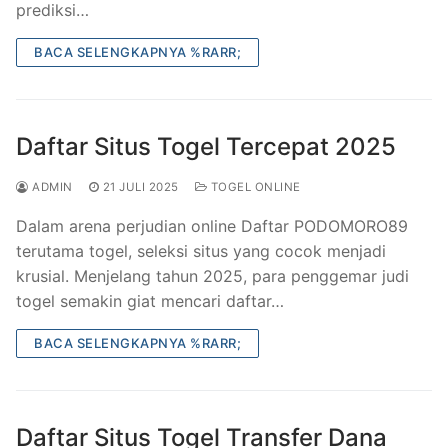
prediksi…
BACA SELENGKAPNYA %RARR;
Daftar Situs Togel Tercepat 2025
ADMIN
21 JULI 2025
TOGEL ONLINE
Dalam arena perjudian online Daftar PODOMORO89
terutama togel, seleksi situs yang cocok menjadi
krusial. Menjelang tahun 2025, para penggemar judi
togel semakin giat mencari daftar…
BACA SELENGKAPNYA %RARR;
Daftar Situs Togel Transfer Dana