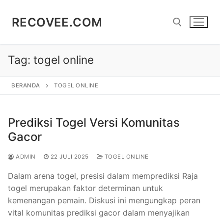
Lompat
ke
RECOVEE.COM
konten
Tag:
togel online
Cari:
BERANDA
TOGEL ONLINE
Prediksi Togel Versi Komunitas
Gacor
ADMIN
22 JULI 2025
TOGEL ONLINE
Dalam arena togel, presisi dalam memprediksi Raja
togel merupakan faktor determinan untuk
kemenangan pemain. Diskusi ini mengungkap peran
vital komunitas prediksi gacor dalam menyajikan