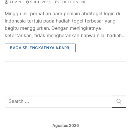
ADMIN
5 JULI 2025
TOGEL ONLINE
Minggu ini, perhatian para pemain abditogel login di
Indonesia tertuju pada hadiah togel terbesar yang
begitu menggiurkan. Dengan meningkatnya
ketertarikan, tidak mengherankan bahwa nilai hadiah…
BACA SELENGKAPNYA %RARR;
Cari:
Agustus 2026