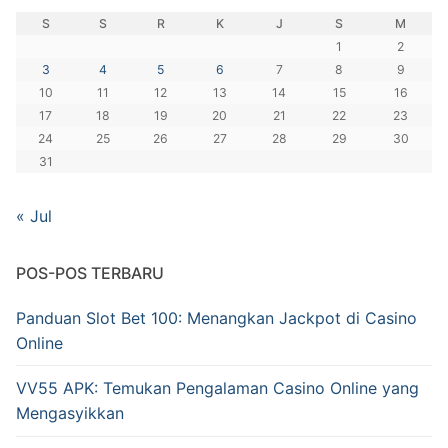
S
S
R
K
J
S
M
1
2
3
4
5
6
7
8
9
10
11
12
13
14
15
16
17
18
19
20
21
22
23
24
25
26
27
28
29
30
31
« Jul
POS-POS TERBARU
Panduan Slot Bet 100: Menangkan Jackpot di Casino
Online
VV55 APK: Temukan Pengalaman Casino Online yang
Mengasyikkan