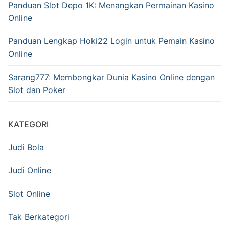
Panduan Slot Depo 1K: Menangkan Permainan Kasino
Online
Panduan Lengkap Hoki22 Login untuk Pemain Kasino
Online
Sarang777: Membongkar Dunia Kasino Online dengan
Slot dan Poker
KATEGORI
Judi Bola
Judi Online
Slot Online
Tak Berkategori