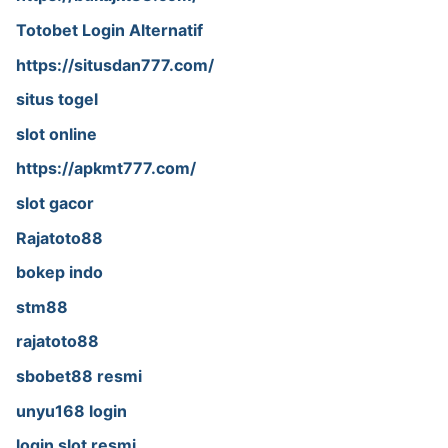
Totobet Login Alternatif
https://situsdan777.com/
situs togel
slot online
https://apkmt777.com/
slot gacor
Rajatoto88
bokep indo
stm88
rajatoto88
sbobet88 resmi
unyu168 login
login slot resmi