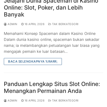
Jelajahi Dunia Spaceman di Kasino
Online: Slot, Poker, dan Lebih
Banyak
ADMIN
16 APRIL 2026
TAK BERKATEGORI
Memahami Konsep Spaceman dalam Kasino Online
Dalam dunia kasino online, spaceman bukan sekadar
nama; ia melambangkan petualangan luar biasa yang
mengajak pemain ke luar batasan…
BACA SELENGKAPNYA %RARR;
Panduan Lengkap Situs Slot Online:
Menangkan Permainan Anda
ADMIN
16 APRIL 2026
TAK BERKATEGORI