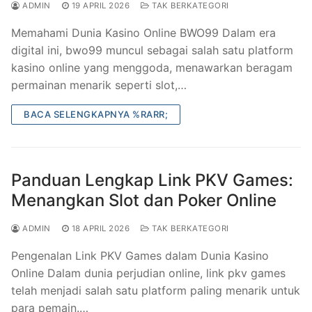
ADMIN
19 APRIL 2026
TAK BERKATEGORI
Memahami Dunia Kasino Online BWO99 Dalam era
digital ini, bwo99 muncul sebagai salah satu platform
kasino online yang menggoda, menawarkan beragam
permainan menarik seperti slot,…
BACA SELENGKAPNYA %RARR;
Panduan Lengkap Link PKV Games:
Menangkan Slot dan Poker Online
ADMIN
18 APRIL 2026
TAK BERKATEGORI
Pengenalan Link PKV Games dalam Dunia Kasino
Online Dalam dunia perjudian online, link pkv games
telah menjadi salah satu platform paling menarik untuk
para pemain.…