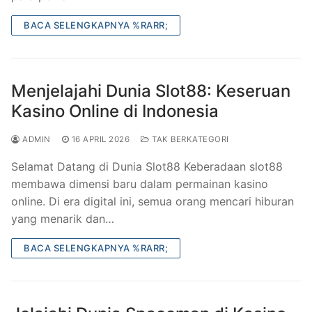
BACA SELENGKAPNYA %RARR;
Menjelajahi Dunia Slot88: Keseruan
Kasino Online di Indonesia
ADMIN
16 APRIL 2026
TAK BERKATEGORI
Selamat Datang di Dunia Slot88 Keberadaan slot88
membawa dimensi baru dalam permainan kasino
online. Di era digital ini, semua orang mencari hiburan
yang menarik dan…
BACA SELENGKAPNYA %RARR;