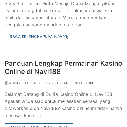
Situs Slot Online: Pintu Menuju Dunia Mengasyikkan
Dalam era digital ini, situs slot online menawarkan
lebih dari sekadar hiburan. Mereka memberikan
pengalaman yang mendebarkan dan…
BACA SELENGKAPNYA %RARR;
Panduan Lengkap Permainan Kasino
Online di Navi188
ADMIN
15 APRIL 2026
TAK BERKATEGORI
Selamat Datang di Dunia Kasino Online di Navi188
Apakah Anda siap untuk merasakan sensasi yang
ditawarkan oleh Navi188? Kasino online ini tidak hanya
menawarkan slot…