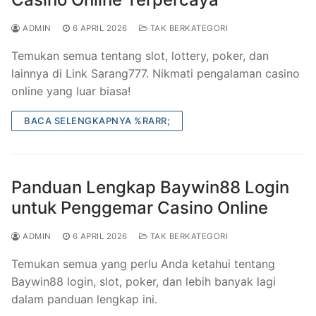
ADMIN
6 APRIL 2026
TAK BERKATEGORI
Temukan semua tentang slot, lottery, poker, dan
lainnya di Link Sarang777. Nikmati pengalaman casino
online yang luar biasa!
BACA SELENGKAPNYA %RARR;
Panduan Lengkap Baywin88 Login
untuk Penggemar Casino Online
ADMIN
6 APRIL 2026
TAK BERKATEGORI
Temukan semua yang perlu Anda ketahui tentang
Baywin88 login, slot, poker, dan lebih banyak lagi
dalam panduan lengkap ini.