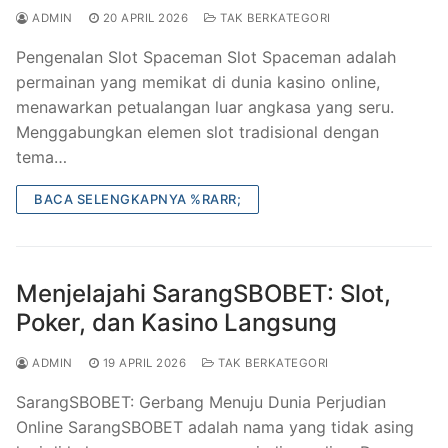
ADMIN
20 APRIL 2026
TAK BERKATEGORI
Pengenalan Slot Spaceman Slot Spaceman adalah
permainan yang memikat di dunia kasino online,
menawarkan petualangan luar angkasa yang seru.
Menggabungkan elemen slot tradisional dengan
tema…
BACA SELENGKAPNYA %RARR;
Menjelajahi SarangSBOBET: Slot,
Poker, dan Kasino Langsung
ADMIN
19 APRIL 2026
TAK BERKATEGORI
SarangSBOBET: Gerbang Menuju Dunia Perjudian
Online SarangSBOBET adalah nama yang tidak asing