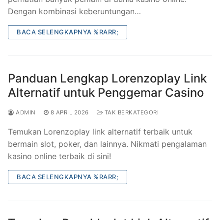
Dengan kombinasi keberuntungan…
BACA SELENGKAPNYA %RARR;
Panduan Lengkap Lorenzoplay Link
Alternatif untuk Penggemar Casino
ADMIN
8 APRIL 2026
TAK BERKATEGORI
Temukan Lorenzoplay link alternatif terbaik untuk
bermain slot, poker, dan lainnya. Nikmati pengalaman
kasino online terbaik di sini!
BACA SELENGKAPNYA %RARR;