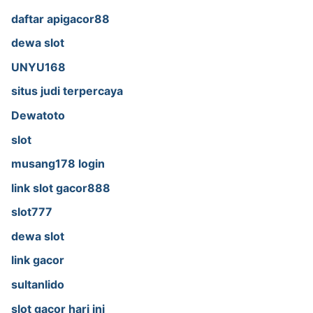
daftar apigacor88
dewa slot
UNYU168
situs judi terpercaya
Dewatoto
slot
musang178 login
link slot gacor888
slot777
dewa slot
link gacor
sultanlido
slot gacor hari ini