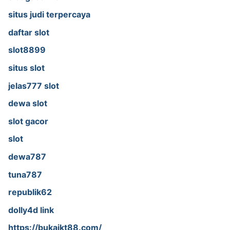
situs judi terpercaya
daftar slot
slot8899
situs slot
jelas777 slot
dewa slot
slot gacor
slot
dewa787
tuna787
republik62
dolly4d link
https://bukajkt88.com/