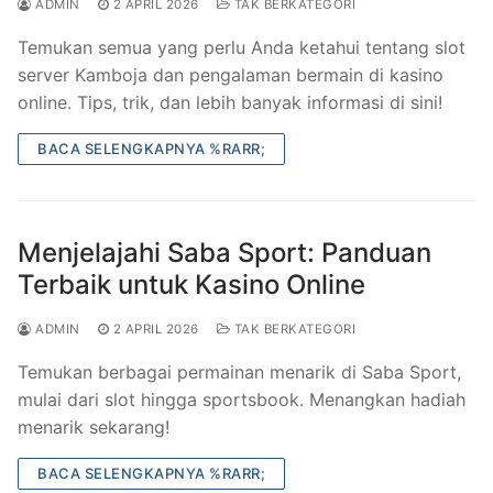
ADMIN
2 APRIL 2026
TAK BERKATEGORI
Temukan semua yang perlu Anda ketahui tentang slot
server Kamboja dan pengalaman bermain di kasino
online. Tips, trik, dan lebih banyak informasi di sini!
BACA SELENGKAPNYA %RARR;
Menjelajahi Saba Sport: Panduan
Terbaik untuk Kasino Online
ADMIN
2 APRIL 2026
TAK BERKATEGORI
Temukan berbagai permainan menarik di Saba Sport,
mulai dari slot hingga sportsbook. Menangkan hadiah
menarik sekarang!
BACA SELENGKAPNYA %RARR;