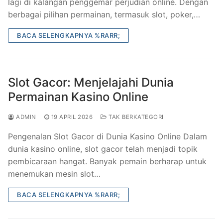
lagi di kalangan penggemar perjudian online. Dengan
berbagai pilihan permainan, termasuk slot, poker,…
BACA SELENGKAPNYA %RARR;
Slot Gacor: Menjelajahi Dunia
Permainan Kasino Online
ADMIN
19 APRIL 2026
TAK BERKATEGORI
Pengenalan Slot Gacor di Dunia Kasino Online Dalam
dunia kasino online, slot gacor telah menjadi topik
pembicaraan hangat. Banyak pemain berharap untuk
menemukan mesin slot…
BACA SELENGKAPNYA %RARR;