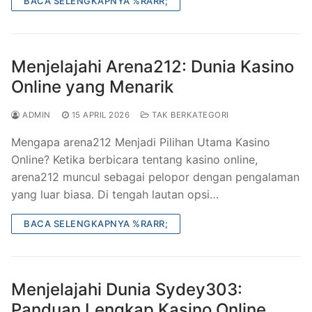
BACA SELENGKAPNYA %RARR;
Menjelajahi Arena212: Dunia Kasino
Online yang Menarik
ADMIN
15 APRIL 2026
TAK BERKATEGORI
Mengapa arena212 Menjadi Pilihan Utama Kasino
Online? Ketika berbicara tentang kasino online,
arena212 muncul sebagai pelopor dengan pengalaman
yang luar biasa. Di tengah lautan opsi…
BACA SELENGKAPNYA %RARR;
Menjelajahi Dunia Sydey303:
Panduan Lengkap Kasino Online