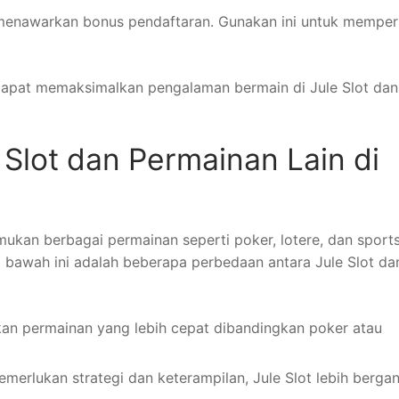
menawarkan bonus pendaftaran. Gunakan ini untuk memper
 dapat memaksimalkan pengalaman bermain di Jule Slot dan
Slot dan Permainan Lain di
mukan berbagai permainan seperti poker, lotere, dan sport
Di bawah ini adalah beberapa perbedaan antara Jule Slot da
an permainan yang lebih cepat dibandingkan poker atau
erlukan strategi dan keterampilan, Jule Slot lebih berga