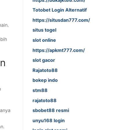
Totobet Login Alternatif
https://situsdan777.com/
ain.
situs togel
bih
slot online
https://apkmt777.com/
in
slot gacor
Rajatoto88
bokep indo
n
stm88
rajatoto88
canya
sbobet88 resmi
unyu168 login
n.