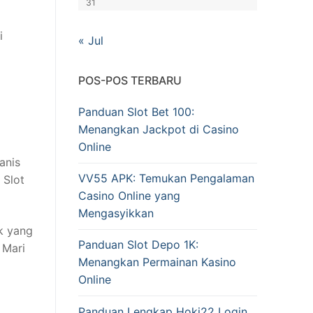
31
i
« Jul
POS-POS TERBARU
Panduan Slot Bet 100:
Menangkan Jackpot di Casino
Online
anis
VV55 APK: Temukan Pengalaman
 Slot
Casino Online yang
Mengasyikkan
ik yang
Panduan Slot Depo 1K:
 Mari
Menangkan Permainan Kasino
Online
Panduan Lengkap Hoki22 Login