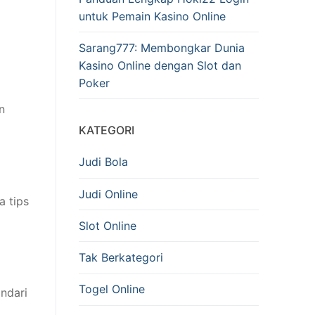
untuk Pemain Kasino Online
Sarang777: Membongkar Dunia
Kasino Online dengan Slot dan
Poker
n
KATEGORI
Judi Bola
Judi Online
a tips
Slot Online
Tak Berkategori
Togel Online
ndari