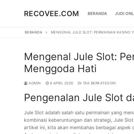
Lompat
ke
RECOVEE.COM
BERANDA
JUDI ONL
konten
BERANDA
MENGENAL JULE SLOT: PERMAINAN KASINO 
Mengenal Jule Slot: P
Menggoda Hati
ADMIN
9 APRIL 2026
TAK BERKATEGORI
Pengenalan Jule Slot d
Jule Slot adalah salah satu permainan yang men
kombinasi keberuntungan dan strategi, Jule Sl
artikel ini, kita akan membahas berbagai aspek 