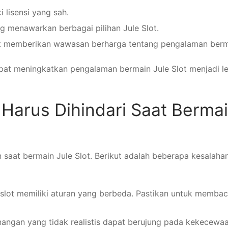
 lisensi yang sah.
g menawarkan berbagai pilihan Jule Slot.
at memberikan wawasan berharga tentang pengalaman berm
pat meningkatkan pengalaman bermain Jule Slot menjadi le
arus Dihindari Saat Berma
saat bermain Jule Slot. Berikut adalah beberapa kesalaha
slot memiliki aturan yang berbeda. Pastikan untuk memba
ngan yang tidak realistis dapat berujung pada kekecewaa