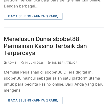
Dengan berbagai…
BACA SELENGKAPNYA %RARR;
Menelusuri Dunia sbobet88:
Permainan Kasino Terbaik dan
Terpercaya
ADMIN
14 JUNI 2026
TAK BERKATEGORI
Memulai Perjalanan di sbobet88 Di era digital ini,
sbobet88 muncul sebagai salah satu platform utama
untuk para pecinta kasino online. Bagi Anda yang baru
mengenal…
BACA SELENGKAPNYA %RARR;