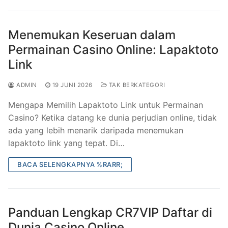
Menemukan Keseruan dalam
Permainan Casino Online: Lapaktoto
Link
ADMIN
19 JUNI 2026
TAK BERKATEGORI
Mengapa Memilih Lapaktoto Link untuk Permainan
Casino? Ketika datang ke dunia perjudian online, tidak
ada yang lebih menarik daripada menemukan
lapaktoto link yang tepat. Di…
BACA SELENGKAPNYA %RARR;
Panduan Lengkap CR7VIP Daftar di
Dunia Casino Online