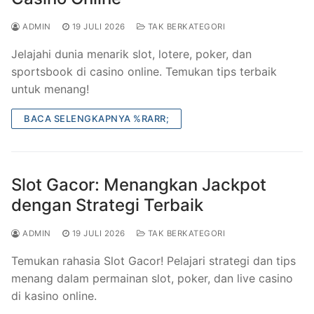
ADMIN
19 JULI 2026
TAK BERKATEGORI
Jelajahi dunia menarik slot, lotere, poker, dan
sportsbook di casino online. Temukan tips terbaik
untuk menang!
BACA SELENGKAPNYA %RARR;
Slot Gacor: Menangkan Jackpot
dengan Strategi Terbaik
ADMIN
19 JULI 2026
TAK BERKATEGORI
Temukan rahasia Slot Gacor! Pelajari strategi dan tips
menang dalam permainan slot, poker, dan live casino
di kasino online.