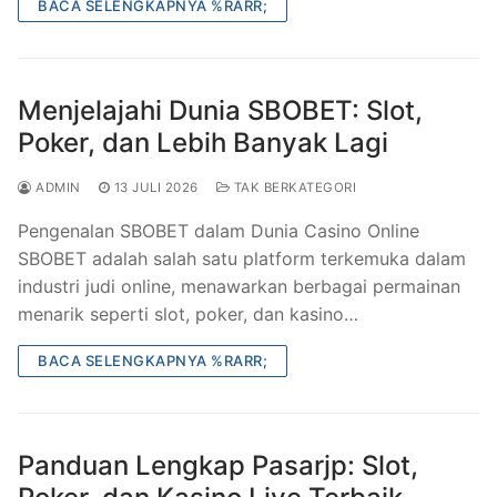
BACA SELENGKAPNYA %RARR;
Menjelajahi Dunia SBOBET: Slot,
Poker, dan Lebih Banyak Lagi
ADMIN
13 JULI 2026
TAK BERKATEGORI
Pengenalan SBOBET dalam Dunia Casino Online
SBOBET adalah salah satu platform terkemuka dalam
industri judi online, menawarkan berbagai permainan
menarik seperti slot, poker, dan kasino…
BACA SELENGKAPNYA %RARR;
Panduan Lengkap Pasarjp: Slot,