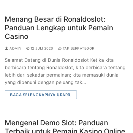
Menang Besar di Ronaldoslot:
Panduan Lengkap untuk Pemain
Casino
ADMIN
12 JULI 2026
TAK BERKATEGORI
Selamat Datang di Dunia Ronaldoslot Ketika kita
berbicara tentang Ronaldoslot, kita berbicara tentang
lebih dari sekadar permainan; kita memasuki dunia
yang dipenuhi dengan peluang tak…
BACA SELENGKAPNYA %RARR;
Mengenal Demo Slot: Panduan
Terbaik untuk Pemain Kasino Online