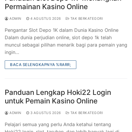
Permainan Kasino Online
ADMIN
4 AGUSTUS 2026
TAK BERKATEGORI
Pengantar Slot Depo 1K dalam Dunia Kasino Online
Dalam dunia perjudian online, slot depo 1k telah
muncul sebagai pilihan menarik bagi para pemain yang
ingin…
BACA SELENGKAPNYA %RARR;
Panduan Lengkap Hoki22 Login
untuk Pemain Kasino Online
ADMIN
3 AGUSTUS 2026
TAK BERKATEGORI
Pelajari semua yang perlu Anda ketahui tentang
Hoki22 login, slot, taruhan, dan lebih banyak lagi di