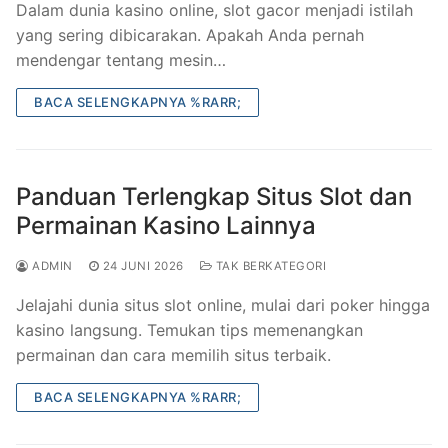
Dalam dunia kasino online, slot gacor menjadi istilah
yang sering dibicarakan. Apakah Anda pernah
mendengar tentang mesin…
BACA SELENGKAPNYA %RARR;
Panduan Terlengkap Situs Slot dan
Permainan Kasino Lainnya
ADMIN
24 JUNI 2026
TAK BERKATEGORI
Jelajahi dunia situs slot online, mulai dari poker hingga
kasino langsung. Temukan tips memenangkan
permainan dan cara memilih situs terbaik.
BACA SELENGKAPNYA %RARR;