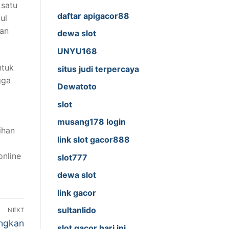
 satu
daftar apigacor88
ul
kan
dewa slot
UNYU168
ntuk
situs judi terpercaya
gga
Dewatoto
t
slot
musang178 login
ihan
link slot gacor888
online
slot777
dewa slot
link gacor
sultanlido
NEXT
ngkan
slot gacor hari ini