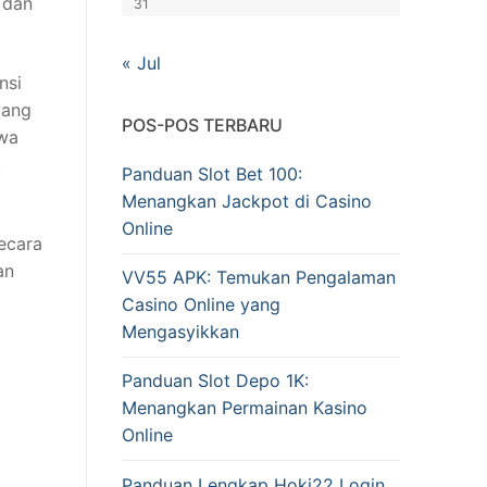
 dan
31
« Jul
nsi
yang
POS-POS TERBARU
hwa
,
Panduan Slot Bet 100:
Menangkan Jackpot di Casino
Online
ecara
an
VV55 APK: Temukan Pengalaman
Casino Online yang
Mengasyikkan
Panduan Slot Depo 1K:
Menangkan Permainan Kasino
Online
Panduan Lengkap Hoki22 Login