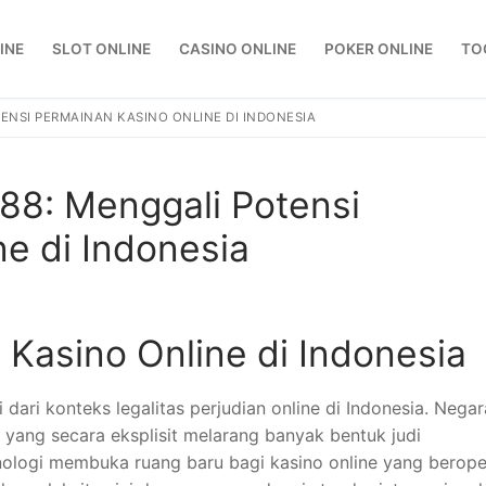
INE
SLOT ONLINE
CASINO ONLINE
POKER ONLINE
TO
ENSI PERMAINAN KASINO ONLINE DI INDONESIA
88: Menggali Potensi
e di Indonesia
 Kasino Online di Indonesia
ri konteks legalitas perjudian online di Indonesia. Negara
an yang secara eksplisit melarang banyak bentuk judi
logi membuka ruang baru bagi kasino online yang beroper