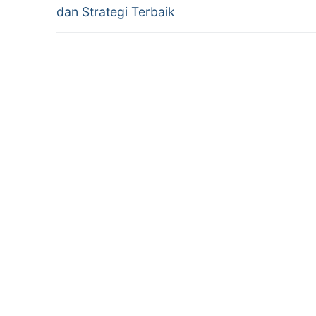
post:
dan Strategi Terbaik