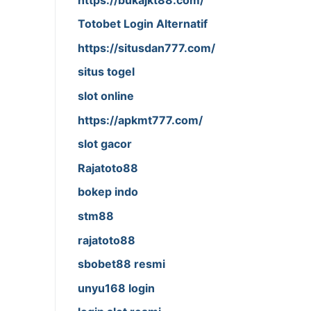
Totobet Login Alternatif
https://situsdan777.com/
situs togel
slot online
https://apkmt777.com/
slot gacor
Rajatoto88
bokep indo
stm88
rajatoto88
sbobet88 resmi
unyu168 login