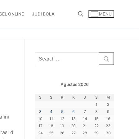
GEL ONLINE
JUDI BOLA
MENU
Cari:
Cari:
Agustus 2026
S
S
R
K
J
S
M
1
2
3
4
5
6
7
8
9
 ini
10
11
12
13
14
15
16
17
18
19
20
21
22
23
asi di
24
25
26
27
28
29
30