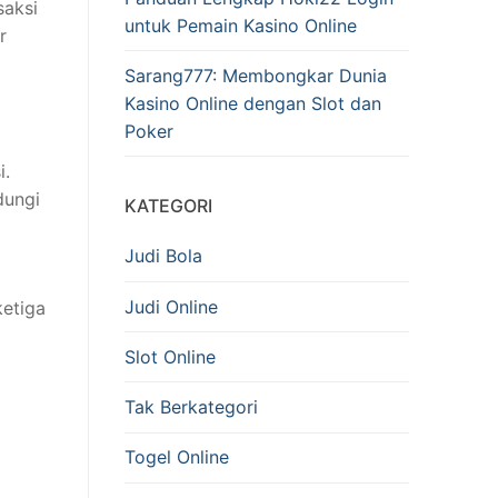
saksi
untuk Pemain Kasino Online
r
Sarang777: Membongkar Dunia
Kasino Online dengan Slot dan
Poker
i.
dungi
KATEGORI
Judi Bola
Judi Online
ketiga
Slot Online
Tak Berkategori
Togel Online