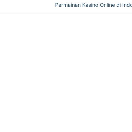
post:
Permainan Kasino Online di Ind