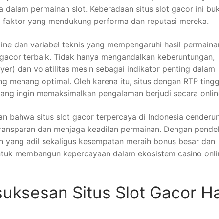
dalam permainan slot. Keberadaan situs slot gacor ini bu
ai faktor yang mendukung performa dan reputasi mereka.
ne dan variabel teknis yang mempengaruhi hasil permaina
 gacor terbaik. Tidak hanya mengandalkan keberuntungan,
er) dan volatilitas mesin sebagai indikator penting dalam
 menang optimal. Oleh karena itu, situs dengan RTP tingg
 yang ingin memaksimalkan pengalaman berjudi secara onlin
an bahwa situs slot gacor terpercaya di Indonesia cenderu
ransparan dan menjaga keadilan permainan. Dengan pende
n yang adil sekaligus kesempatan meraih bonus besar dan
untuk membangun kepercayaan dalam ekosistem casino onli
suksesan Situs Slot Gacor Ha