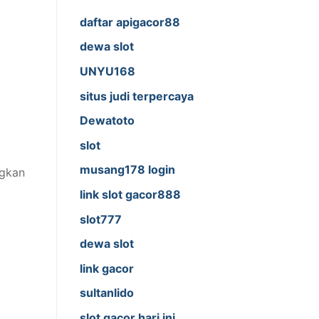
daftar apigacor88
dewa slot
UNYU168
situs judi terpercaya
Dewatoto
slot
musang178 login
ngkan
link slot gacor888
slot777
dewa slot
link gacor
sultanlido
slot gacor hari ini