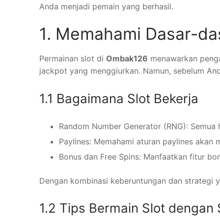
Anda menjadi pemain yang berhasil.
1. Memahami Dasar-das
Permainan slot di
Ombak126
menawarkan penga
jackpot yang menggiurkan. Namun, sebelum Anda 
1.1 Bagaimana Slot Bekerja
Random Number Generator (RNG): Semua has
Paylines: Memahami aturan paylines akan
Bonus dan Free Spins: Manfaatkan fitur b
Dengan kombinasi keberuntungan dan strategi 
1.2 Tips Bermain Slot dengan