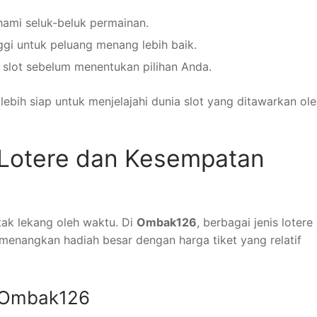
hami seluk-beluk permainan.
nggi untuk peluang menang lebih baik.
 slot sebelum menentukan pilihan Anda.
lebih siap untuk menjelajahi dunia slot yang ditawarkan ol
 Lotere dan Kesempatan
tak lekang oleh waktu. Di
Ombak126
, berbagai jenis lotere
nangkan hadiah besar dengan harga tiket yang relatif
i Ombak126