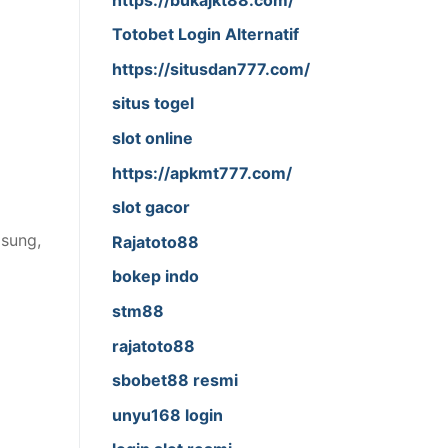
Totobet Login Alternatif
https://situsdan777.com/
situs togel
slot online
https://apkmt777.com/
slot gacor
gsung,
Rajatoto88
bokep indo
stm88
rajatoto88
sbobet88 resmi
unyu168 login