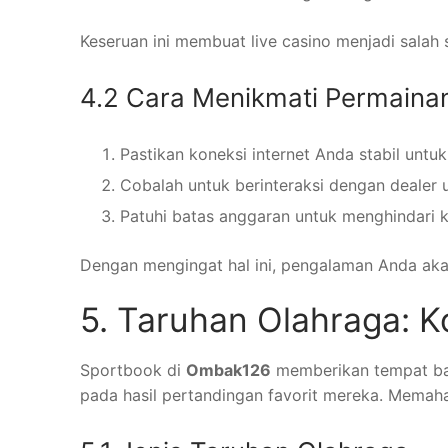
Keseruan ini membuat live casino menjadi salah 
4.2 Cara Menikmati Permainan
Pastikan koneksi internet Anda stabil unt
Cobalah untuk berinteraksi dengan dealer 
Patuhi batas anggaran untuk menghindari k
Dengan mengingat hal ini, pengalaman Anda akan
5. Taruhan Olahraga: K
Sportbook di
Ombak126
memberikan tempat bag
pada hasil pertandingan favorit mereka. Memah