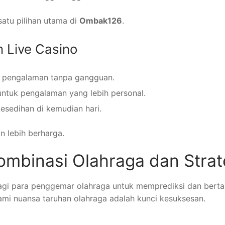
satu pilihan utama di
Ombak126
.
 Live Casino
uk pengalaman tanpa gangguan.
untuk pengalaman yang lebih personal.
esedihan di kemudian hari.
 lebih berharga.
ombinasi Olahraga dan Strat
i para penggemar olahraga untuk memprediksi dan berta
ami nuansa taruhan olahraga adalah kunci kesuksesan.