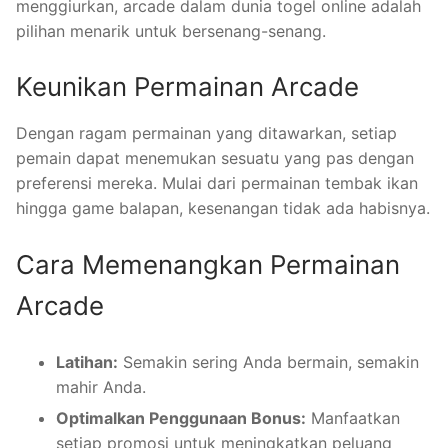
menggiurkan, arcade dalam dunia togel online adalah
pilihan menarik untuk bersenang-senang.
Keunikan Permainan Arcade
Dengan ragam permainan yang ditawarkan, setiap
pemain dapat menemukan sesuatu yang pas dengan
preferensi mereka. Mulai dari permainan tembak ikan
hingga game balapan, kesenangan tidak ada habisnya.
Cara Memenangkan Permainan
Arcade
Latihan:
Semakin sering Anda bermain, semakin
mahir Anda.
Optimalkan Penggunaan Bonus:
Manfaatkan
setiap promosi untuk meningkatkan peluang