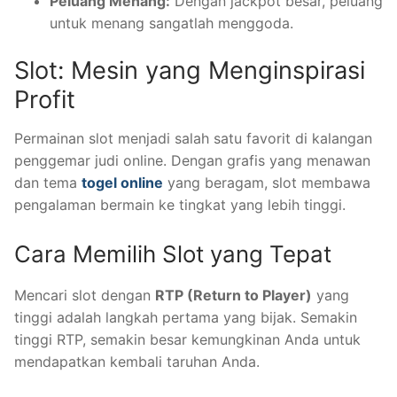
Peluang Menang:
Dengan jackpot besar, peluang
untuk menang sangatlah menggoda.
Slot: Mesin yang Menginspirasi
Profit
Permainan slot menjadi salah satu favorit di kalangan
penggemar judi online. Dengan grafis yang menawan
dan tema
togel online
yang beragam, slot membawa
pengalaman bermain ke tingkat yang lebih tinggi.
Cara Memilih Slot yang Tepat
Mencari slot dengan
RTP (Return to Player)
yang
tinggi adalah langkah pertama yang bijak. Semakin
tinggi RTP, semakin besar kemungkinan Anda untuk
mendapatkan kembali taruhan Anda.