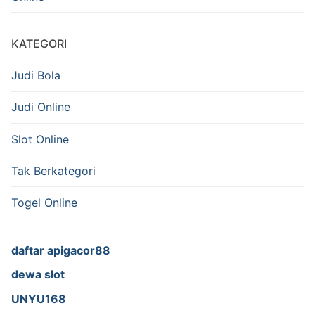
KATEGORI
Judi Bola
Judi Online
Slot Online
Tak Berkategori
Togel Online
daftar apigacor88
dewa slot
UNYU168