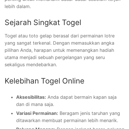
lebih dalam.
Sejarah Singkat Togel
Togel atau toto gelap berasal dari permainan lotre
yang sangat terkenal. Dengan memasukkan angka
pilihan Anda, harapan untuk memenangkan hadiah
utama menjadi sebuah pergelangan yang seru
sekaligus mendebarkan.
Kelebihan Togel Online
Aksesibilitas:
Anda dapat bermain kapan saja
dan di mana saja.
Variasi Permainan:
Beragam jenis taruhan yang
ditawarkan membuat permainan lebih menarik.