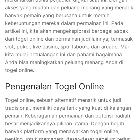
akses yang mudah dan peluang menang yang menarik,
banyak pemain yang berusaha untuk meraih
keberuntungan mereka dalam permainan ini. Pada
artikel ini, kita akan mengeksplorasi berbagai aspek
dari togel online dan permainan judi lainnya, termasuk
slot, poker, live casino, sportsbook, dan arcade. Mari
kita mulai petualangan ini dan pahami bagaimana
Anda bisa meningkatkan peluang menang Anda di
togel online.
Pengenalan Togel Online
Togel online, sebuah alternatif menarik untuk judi
tradisional, memiliki daya tarik yang kuat di kalangan
pemain. Keberagaman permainan dan potensi hadiah
besar menjadikannya pilihan utama. Dengan begitu
banyak platform yang menawarkan togel online,
penting untuk memahami dasar-dasar sebelum terjun