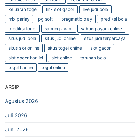
keluaran togel
link slot gacor
live judi bola
mix parlay
pg soft
pragmatic play
prediksi bola
prediksi togel
sabung ayam
sabung ayam online
situs judi bola
situs judi online
situs judi terpercaya
situs slot online
situs togel online
slot gacor
slot gacor hari ini
slot online
taruhan bola
togel hari ini
togel online
ARSIP
Agustus 2026
Juli 2026
Juni 2026