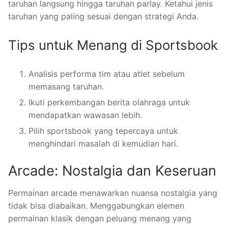
taruhan langsung hingga taruhan parlay. Ketahui jenis
taruhan yang paling sesuai dengan strategi Anda.
Tips untuk Menang di Sportsbook
Analisis performa tim atau atlet sebelum
memasang taruhan.
Ikuti perkembangan berita olahraga untuk
mendapatkan wawasan lebih.
Pilih sportsbook yang tepercaya untuk
menghindari masalah di kemudian hari.
Arcade: Nostalgia dan Keseruan
Permainan arcade menawarkan nuansa nostalgia yang
tidak bisa diabaikan. Menggabungkan elemen
permainan klasik dengan peluang menang yang