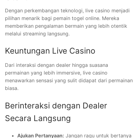
Dengan perkembangan teknologi, live casino menjadi
pilihan menarik bagi pemain togel online. Mereka
memberikan pengalaman bermain yang lebih otentik
melalui streaming langsung.
Keuntungan Live Casino
Dari interaksi dengan dealer hingga suasana
permainan yang lebih immersive, live casino
menawarkan sensasi yang sulit didapat dari permainan
biasa.
Berinteraksi dengan Dealer
Secara Langsung
Ajukan Pertanyaan:
Jangan ragu untuk bertanya