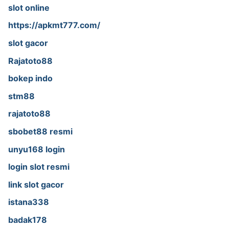
slot online
https://apkmt777.com/
slot gacor
Rajatoto88
bokep indo
stm88
rajatoto88
sbobet88 resmi
unyu168 login
login slot resmi
link slot gacor
istana338
badak178