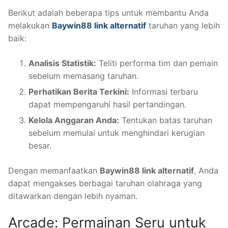
Berikut adalah beberapa tips untuk membantu Anda
melakukan
Baywin88 link alternatif
taruhan yang lebih
baik:
Analisis Statistik:
Teliti performa tim dan pemain
sebelum memasang taruhan.
Perhatikan Berita Terkini:
Informasi terbaru
dapat mempengaruhi hasil pertandingan.
Kelola Anggaran Anda:
Tentukan batas taruhan
sebelum memulai untuk menghindari kerugian
besar.
Dengan memanfaatkan
Baywin88 link alternatif
, Anda
dapat mengakses berbagai taruhan olahraga yang
ditawarkan dengan lebih nyaman.
Arcade: Permainan Seru untuk