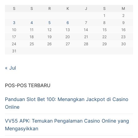
S
S
R
K
J
S
M
1
2
3
4
5
6
7
8
9
10
11
12
13
14
15
16
17
18
19
20
21
22
23
24
25
26
27
28
29
30
31
« Jul
POS-POS TERBARU
Panduan Slot Bet 100: Menangkan Jackpot di Casino
Online
VV55 APK: Temukan Pengalaman Casino Online yang
Mengasyikkan