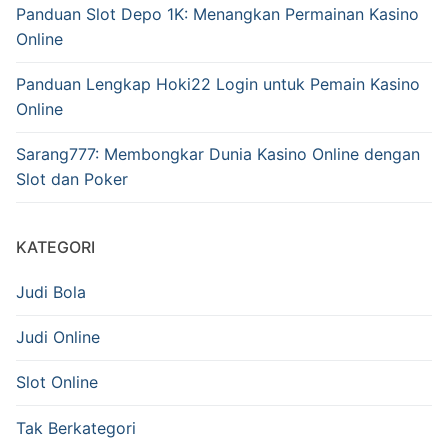
Panduan Slot Depo 1K: Menangkan Permainan Kasino
Online
Panduan Lengkap Hoki22 Login untuk Pemain Kasino
Online
Sarang777: Membongkar Dunia Kasino Online dengan
Slot dan Poker
KATEGORI
Judi Bola
Judi Online
Slot Online
Tak Berkategori