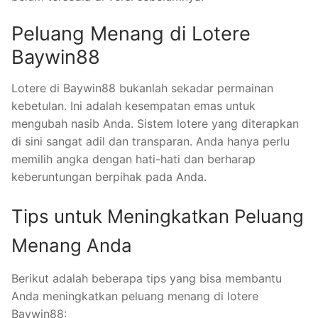
Peluang Menang di Lotere
Baywin88
Lotere di Baywin88 bukanlah sekadar permainan
kebetulan. Ini adalah kesempatan emas untuk
mengubah nasib Anda. Sistem lotere yang diterapkan
di sini sangat adil dan transparan. Anda hanya perlu
memilih angka dengan hati-hati dan berharap
keberuntungan berpihak pada Anda.
Tips untuk Meningkatkan Peluang
Menang Anda
Berikut adalah beberapa tips yang bisa membantu
Anda meningkatkan peluang menang di lotere
Baywin88: