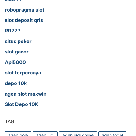
robopragma slot
slot deposit qris
RR777
situs poker
slot gacor
Api5000
slot terpercaya
depo 10k
agen slot maxwin
Slot Depo 10K
TAG
agen bola
agen judi
agen judi online
agen togel