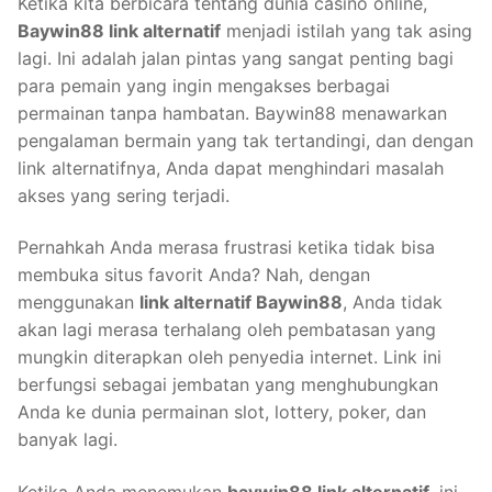
Ketika kita berbicara tentang dunia casino online,
Baywin88 link alternatif
menjadi istilah yang tak asing
lagi. Ini adalah jalan pintas yang sangat penting bagi
para pemain yang ingin mengakses berbagai
permainan tanpa hambatan. Baywin88 menawarkan
pengalaman bermain yang tak tertandingi, dan dengan
link alternatifnya, Anda dapat menghindari masalah
akses yang sering terjadi.
Pernahkah Anda merasa frustrasi ketika tidak bisa
membuka situs favorit Anda? Nah, dengan
menggunakan
link alternatif Baywin88
, Anda tidak
akan lagi merasa terhalang oleh pembatasan yang
mungkin diterapkan oleh penyedia internet. Link ini
berfungsi sebagai jembatan yang menghubungkan
Anda ke dunia permainan slot, lottery, poker, dan
banyak lagi.
Ketika Anda menemukan
baywin88 link alternatif
, ini