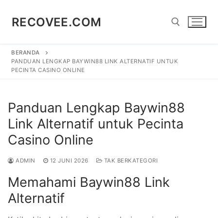
Lompat
ke
RECOVEE.COM
konten
BERANDA
Cari:
PANDUAN LENGKAP BAYWIN88 LINK ALTERNATIF UNTUK
PECINTA CASINO ONLINE
Panduan Lengkap Baywin88
Link Alternatif untuk Pecinta
Casino Online
ADMIN
12 JUNI 2026
TAK BERKATEGORI
Memahami Baywin88 Link
Alternatif