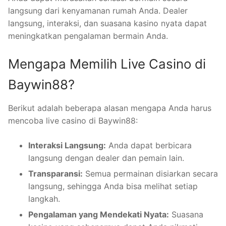
langsung dari kenyamanan rumah Anda. Dealer
langsung, interaksi, dan suasana kasino nyata dapat
meningkatkan pengalaman bermain Anda.
Mengapa Memilih Live Casino di
Baywin88?
Berikut adalah beberapa alasan mengapa Anda harus
mencoba live casino di Baywin88:
Interaksi Langsung:
Anda dapat berbicara
langsung dengan dealer dan pemain lain.
Transparansi:
Semua permainan disiarkan secara
langsung, sehingga Anda bisa melihat setiap
langkah.
Pengalaman yang Mendekati Nyata:
Suasana