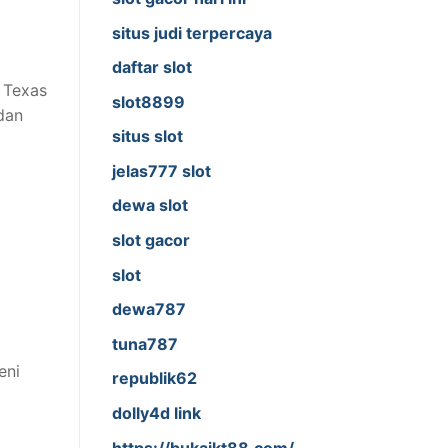
situs judi terpercaya
daftar slot
 Texas
slot8899
dan
situs slot
jelas777 slot
dewa slot
slot gacor
slot
dewa787
tuna787
eni
republik62
dolly4d link
https://bukajkt88.com/