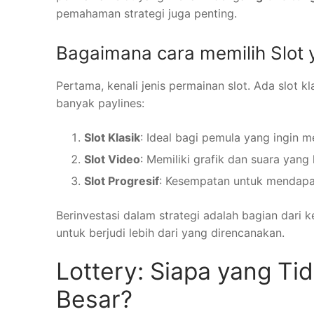
pemahaman strategi juga penting.
Bagaimana cara memilih Slot 
Pertama, kenali jenis permainan slot. Ada slot 
banyak paylines:
Slot Klasik
: Ideal bagi pemula yang ingin m
Slot Video
: Memiliki grafik dan suara yang
Slot Progresif
: Kesempatan untuk mendapatk
Berinvestasi dalam strategi adalah bagian dari
untuk berjudi lebih dari yang direncanakan.
Lottery: Siapa yang T
Besar?