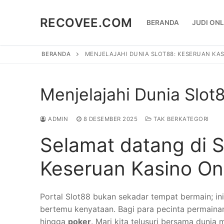
Lompat
ke
RECOVEE.COM
BERANDA
JUDI ONL
konten
BERANDA
MENJELAJAHI DUNIA SLOT88: KESERUAN KAS
Menjelajahi Dunia Slot
ADMIN
8 DESEMBER 2025
TAK BERKATEGORI
Selamat datang di 
Keseruan Kasino On
Portal Slot88 bukan sekadar tempat bermain; 
bertemu kenyataan. Bagi para pecinta permaina
hingga
poker
. Mari kita telusuri bersama dunia