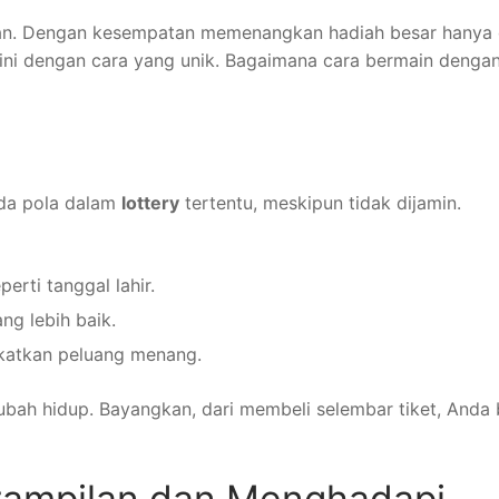
n. Dengan kesempatan memenangkan hadiah besar hanya 
ini dengan cara yang unik. Bagaimana cara bermain denga
ada pola dalam
lottery
tertentu, meskipun tidak dijamin.
erti tanggal lahir.
g lebih baik.
gkatkan peluang menang.
ubah hidup. Bayangkan, dari membeli selembar tiket, Anda 
rampilan dan Menghadapi