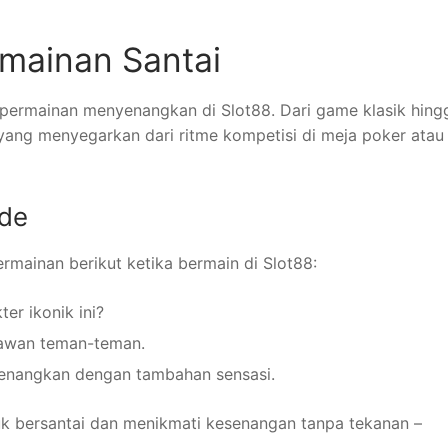
mainan Santai
rmainan menyenangkan di Slot88. Dari game klasik hing
yang menyegarkan dari ritme kompetisi di meja poker atau
de
rmainan berikut ketika bermain di Slot88:
er ikonik ini?
lawan teman-teman.
yenangkan dengan tambahan sensasi.
 bersantai dan menikmati kesenangan tanpa tekanan –