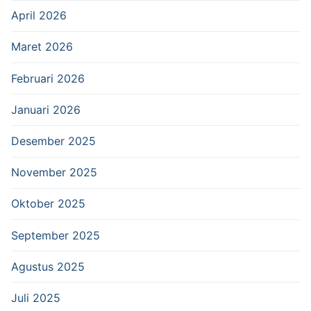
April 2026
Maret 2026
Februari 2026
Januari 2026
Desember 2025
November 2025
Oktober 2025
September 2025
Agustus 2025
Juli 2025