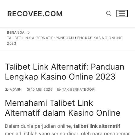
Lompat
ke
RECOVEE.COM
konten
BERANDA
Cari:
TALIBET LINK ALTERNATIF: PANDUAN LENGKAP KASINO ONLINE
2023
Talibet Link Alternatif: Panduan
Lengkap Kasino Online 2023
ADMIN
10 MEI 2026
TAK BERKATEGORI
Memahami Talibet Link
Alternatif dalam Kasino Online
Dalam dunia perjudian online,
talibet link alternatif
menjadi istilah yang sering dicari oleh para penggemar