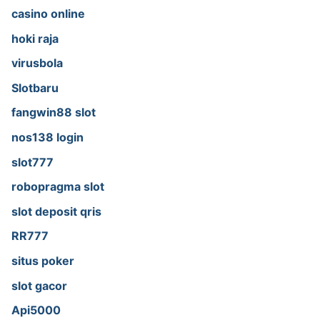
casino online
hoki raja
virusbola
Slotbaru
fangwin88 slot
nos138 login
slot777
robopragma slot
slot deposit qris
RR777
situs poker
slot gacor
Api5000