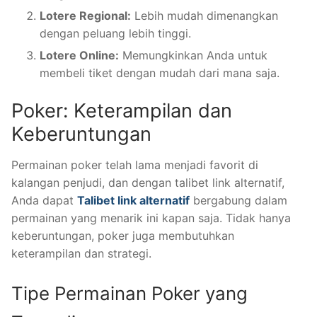
Lotere Regional:
Lebih mudah dimenangkan
dengan peluang lebih tinggi.
Lotere Online:
Memungkinkan Anda untuk
membeli tiket dengan mudah dari mana saja.
Poker: Keterampilan dan
Keberuntungan
Permainan poker telah lama menjadi favorit di
kalangan penjudi, dan dengan talibet link alternatif,
Anda dapat
Talibet link alternatif
bergabung dalam
permainan yang menarik ini kapan saja. Tidak hanya
keberuntungan, poker juga membutuhkan
keterampilan dan strategi.
Tipe Permainan Poker yang