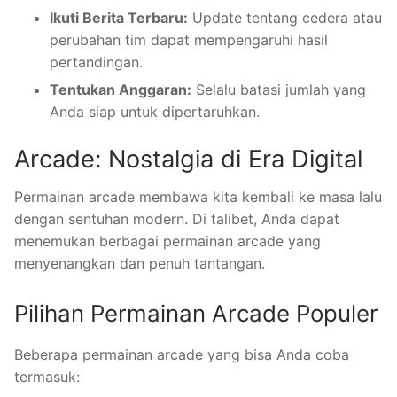
Ikuti Berita Terbaru:
Update tentang cedera atau
perubahan tim dapat mempengaruhi hasil
pertandingan.
Tentukan Anggaran:
Selalu batasi jumlah yang
Anda siap untuk dipertaruhkan.
Arcade: Nostalgia di Era Digital
Permainan arcade membawa kita kembali ke masa lalu
dengan sentuhan modern. Di talibet, Anda dapat
menemukan berbagai permainan arcade yang
menyenangkan dan penuh tantangan.
Pilihan Permainan Arcade Populer
Beberapa permainan arcade yang bisa Anda coba
termasuk: