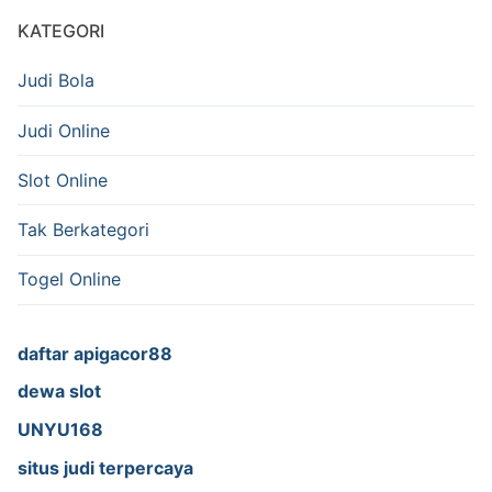
KATEGORI
Judi Bola
Judi Online
Slot Online
Tak Berkategori
Togel Online
daftar apigacor88
dewa slot
UNYU168
situs judi terpercaya