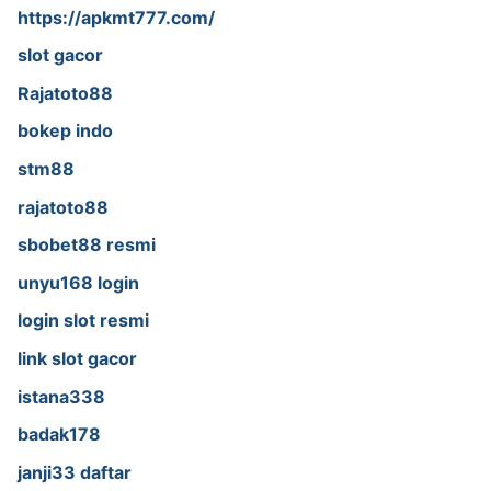
https://apkmt777.com/
slot gacor
Rajatoto88
bokep indo
stm88
rajatoto88
sbobet88 resmi
unyu168 login
login slot resmi
link slot gacor
istana338
badak178
janji33 daftar