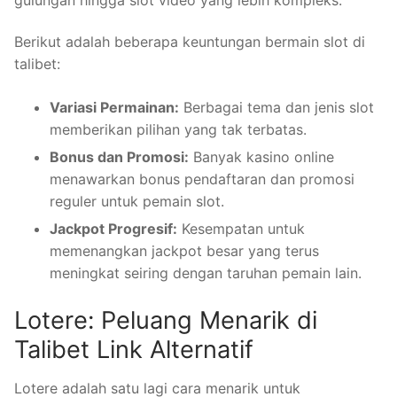
Berikut adalah beberapa keuntungan bermain slot di
talibet:
Variasi Permainan:
Berbagai tema dan jenis slot
memberikan pilihan yang tak terbatas.
Bonus dan Promosi:
Banyak kasino online
menawarkan bonus pendaftaran dan promosi
reguler untuk pemain slot.
Jackpot Progresif:
Kesempatan untuk
memenangkan jackpot besar yang terus
meningkat seiring dengan taruhan pemain lain.
Lotere: Peluang Menarik di
Talibet Link Alternatif
Lotere adalah satu lagi cara menarik untuk