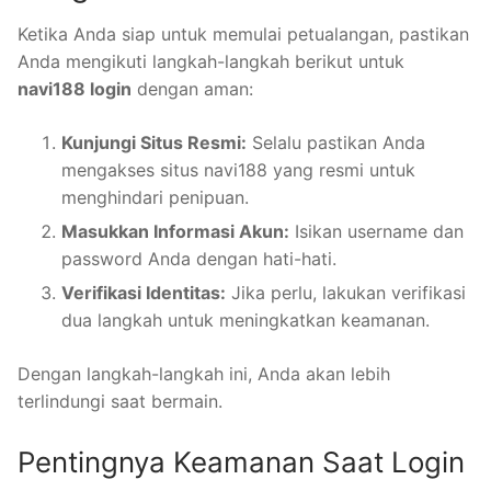
Ketika Anda siap untuk memulai petualangan, pastikan
Anda mengikuti langkah-langkah berikut untuk
navi188 login
dengan aman:
Kunjungi Situs Resmi:
Selalu pastikan Anda
mengakses situs navi188 yang resmi untuk
menghindari penipuan.
Masukkan Informasi Akun:
Isikan username dan
password Anda dengan hati-hati.
Verifikasi Identitas:
Jika perlu, lakukan verifikasi
dua langkah untuk meningkatkan keamanan.
Dengan langkah-langkah ini, Anda akan lebih
terlindungi saat bermain.
Pentingnya Keamanan Saat Login