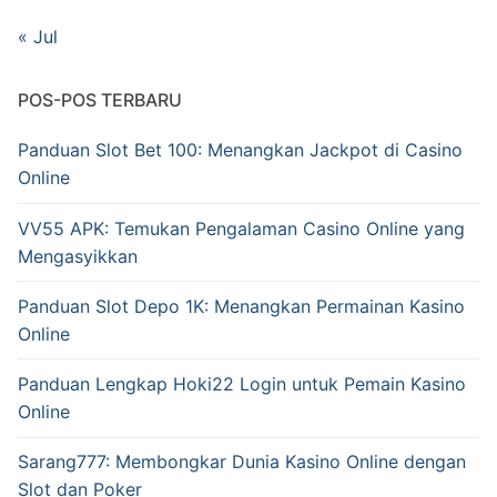
« Jul
POS-POS TERBARU
Panduan Slot Bet 100: Menangkan Jackpot di Casino
Online
VV55 APK: Temukan Pengalaman Casino Online yang
Mengasyikkan
Panduan Slot Depo 1K: Menangkan Permainan Kasino
Online
Panduan Lengkap Hoki22 Login untuk Pemain Kasino
Online
Sarang777: Membongkar Dunia Kasino Online dengan
Slot dan Poker