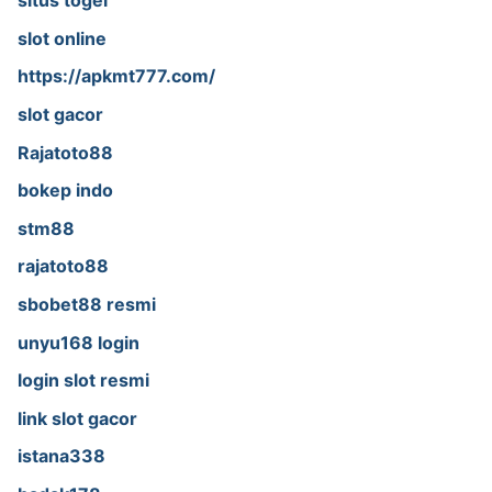
situs togel
slot online
https://apkmt777.com/
slot gacor
Rajatoto88
bokep indo
stm88
rajatoto88
sbobet88 resmi
unyu168 login
login slot resmi
link slot gacor
istana338