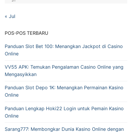
31
« Jul
POS-POS TERBARU
Panduan Slot Bet 100: Menangkan Jackpot di Casino
Online
VV55 APK: Temukan Pengalaman Casino Online yang
Mengasyikkan
Panduan Slot Depo 1K: Menangkan Permainan Kasino
Online
Panduan Lengkap Hoki22 Login untuk Pemain Kasino
Online
Sarang777: Membongkar Dunia Kasino Online dengan