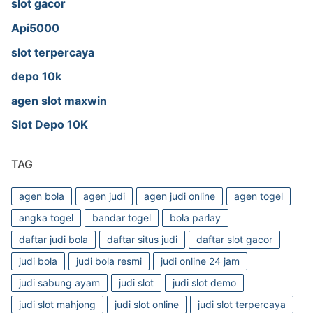
slot gacor
Api5000
slot terpercaya
depo 10k
agen slot maxwin
Slot Depo 10K
TAG
agen bola
agen judi
agen judi online
agen togel
angka togel
bandar togel
bola parlay
daftar judi bola
daftar situs judi
daftar slot gacor
judi bola
judi bola resmi
judi online 24 jam
judi sabung ayam
judi slot
judi slot demo
judi slot mahjong
judi slot online
judi slot terpercaya