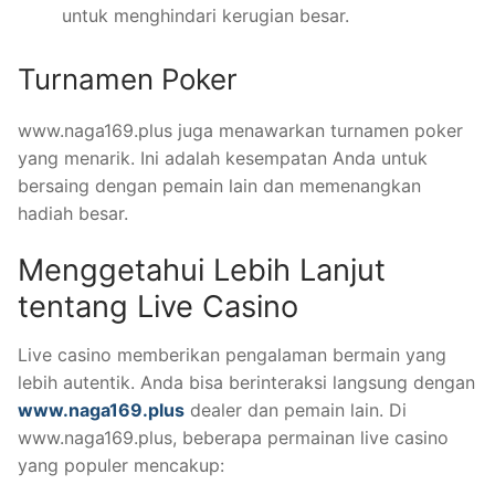
untuk menghindari kerugian besar.
Turnamen Poker
www.naga169.plus juga menawarkan turnamen poker
yang menarik. Ini adalah kesempatan Anda untuk
bersaing dengan pemain lain dan memenangkan
hadiah besar.
Menggetahui Lebih Lanjut
tentang Live Casino
Live casino memberikan pengalaman bermain yang
lebih autentik. Anda bisa berinteraksi langsung dengan
www.naga169.plus
dealer dan pemain lain. Di
www.naga169.plus, beberapa permainan live casino
yang populer mencakup: