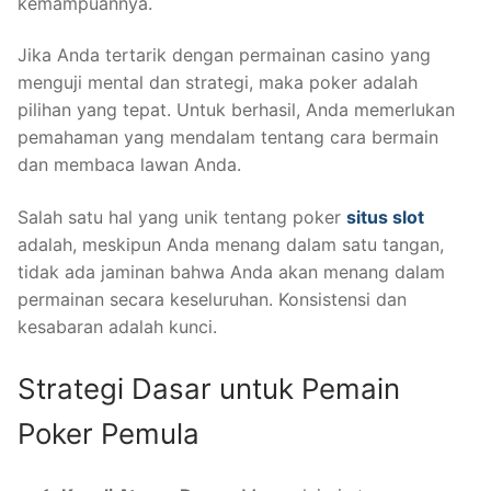
kemampuannya.
Jika Anda tertarik dengan permainan casino yang
menguji mental dan strategi, maka poker adalah
pilihan yang tepat. Untuk berhasil, Anda memerlukan
pemahaman yang mendalam tentang cara bermain
dan membaca lawan Anda.
Salah satu hal yang unik tentang poker
situs slot
adalah, meskipun Anda menang dalam satu tangan,
tidak ada jaminan bahwa Anda akan menang dalam
permainan secara keseluruhan. Konsistensi dan
kesabaran adalah kunci.
Strategi Dasar untuk Pemain
Poker Pemula