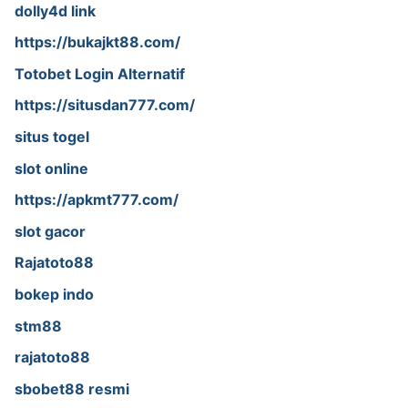
dolly4d link
https://bukajkt88.com/
Totobet Login Alternatif
https://situsdan777.com/
situs togel
slot online
https://apkmt777.com/
slot gacor
Rajatoto88
bokep indo
stm88
rajatoto88
sbobet88 resmi