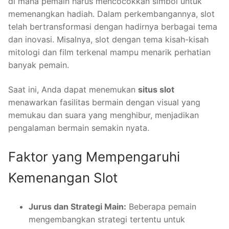
di mana pemain harus mencocokkan simbol untuk
memenangkan hadiah. Dalam perkembangannya, slot
telah bertransformasi dengan hadirnya berbagai tema
dan inovasi. Misalnya, slot dengan tema kisah-kisah
mitologi dan film terkenal mampu menarik perhatian
banyak pemain.
Saat ini, Anda dapat menemukan
situs slot
menawarkan fasilitas bermain dengan visual yang
memukau dan suara yang menghibur, menjadikan
pengalaman bermain semakin nyata.
Faktor yang Mempengaruhi
Kemenangan Slot
Jurus dan Strategi Main:
Beberapa pemain
mengembangkan strategi tertentu untuk