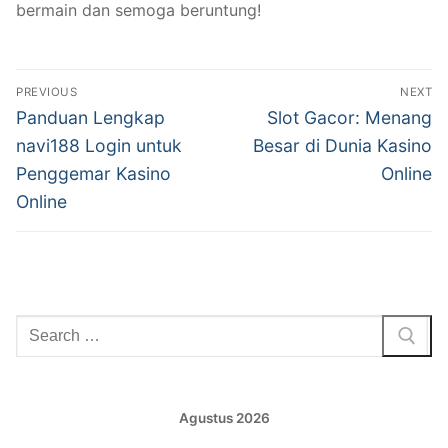
bermain dan semoga beruntung!
Navigasi
PREVIOUS
NEXT
pos
Previous
Next
Panduan Lengkap
Slot Gacor: Menang
post:
post:
navi188 Login untuk
Besar di Dunia Kasino
Penggemar Kasino
Online
Online
Cari:
Agustus 2026