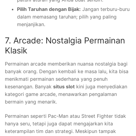
Pilih Taruhan dengan Bijak:
Jangan terburu-buru
dalam memasang taruhan; pilih yang paling
menjanjikan.
7. Arcade: Nostalgia Permainan
Klasik
Permainan arcade memberikan nuansa nostalgia bagi
banyak orang. Dengan kembali ke masa lalu, kita bisa
menikmati permainan sederhana yang penuh
kesenangan. Banyak
situs slot
kini juga menyediakan
kategori game arcade, menawarkan pengalaman
bermain yang menarik.
Permainan seperti Pac-Man atau Street Fighter tidak
hanya seru, tetapi juga dapat mengajarkan kita
keterampilan tim dan strategi. Meskipun tampak