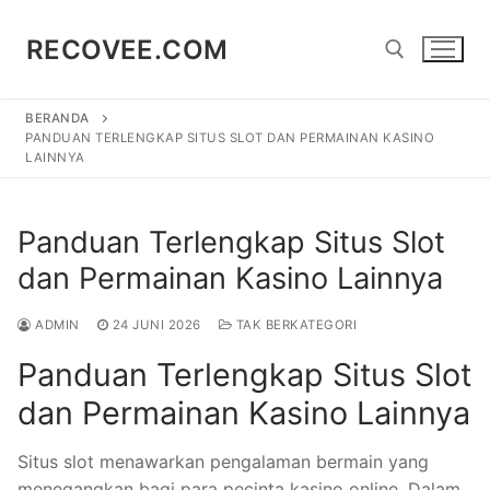
Lompat
ke
RECOVEE.COM
konten
BERANDA
Cari:
PANDUAN TERLENGKAP SITUS SLOT DAN PERMAINAN KASINO
LAINNYA
Panduan Terlengkap Situs Slot
dan Permainan Kasino Lainnya
ADMIN
24 JUNI 2026
TAK BERKATEGORI
Panduan Terlengkap Situs Slot
dan Permainan Kasino Lainnya
Situs slot menawarkan pengalaman bermain yang
menegangkan bagi para pecinta kasino online. Dalam