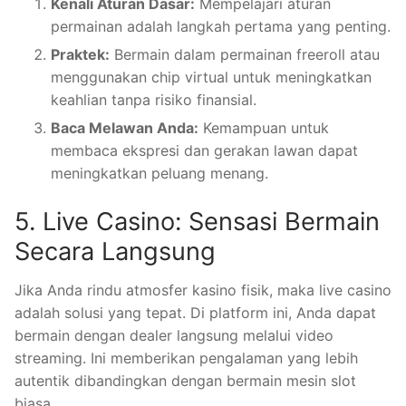
Kenali Aturan Dasar:
Mempelajari aturan
permainan adalah langkah pertama yang penting.
Praktek:
Bermain dalam permainan freeroll atau
menggunakan chip virtual untuk meningkatkan
keahlian tanpa risiko finansial.
Baca Melawan Anda:
Kemampuan untuk
membaca ekspresi dan gerakan lawan dapat
meningkatkan peluang menang.
5. Live Casino: Sensasi Bermain
Secara Langsung
Jika Anda rindu atmosfer kasino fisik, maka live casino
adalah solusi yang tepat. Di platform ini, Anda dapat
bermain dengan dealer langsung melalui video
streaming. Ini memberikan pengalaman yang lebih
autentik dibandingkan dengan bermain mesin slot
biasa.