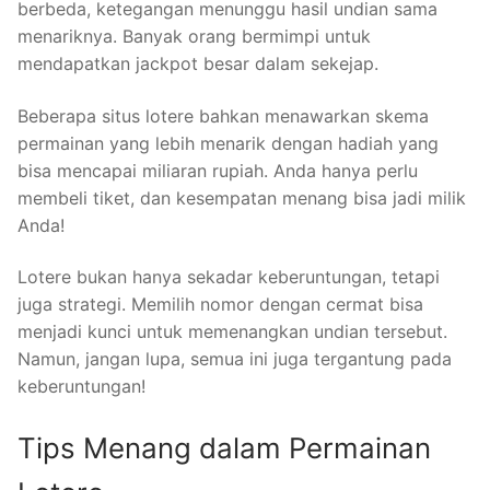
berbeda, ketegangan menunggu hasil undian sama
menariknya. Banyak orang bermimpi untuk
mendapatkan jackpot besar dalam sekejap.
Beberapa situs lotere bahkan menawarkan skema
permainan yang lebih menarik dengan hadiah yang
bisa mencapai miliaran rupiah. Anda hanya perlu
membeli tiket, dan kesempatan menang bisa jadi milik
Anda!
Lotere bukan hanya sekadar keberuntungan, tetapi
juga strategi. Memilih nomor dengan cermat bisa
menjadi kunci untuk memenangkan undian tersebut.
Namun, jangan lupa, semua ini juga tergantung pada
keberuntungan!
Tips Menang dalam Permainan