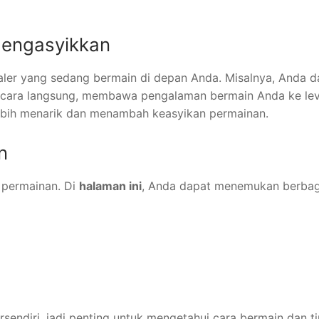
Mengasyikkan
ler yang sedang bermain di depan Anda. Misalnya, Anda d
secara langsung, membawa pengalaman bermain Anda ke lev
lebih menarik dan menambah keasyikan permainan.
n
s permainan. Di
halaman ini
, Anda dapat menemukan berbag
rsendiri, jadi penting untuk mengetahui cara bermain dan t