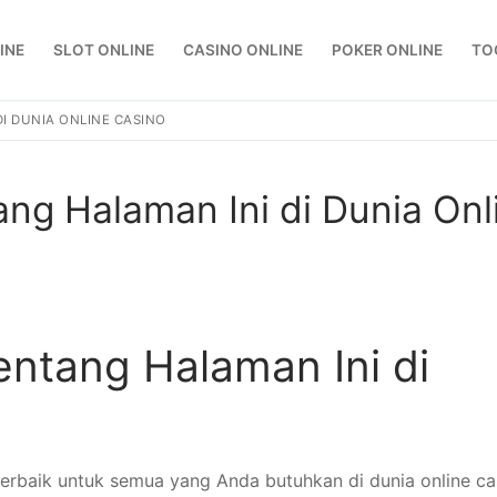
INE
SLOT ONLINE
CASINO ONLINE
POKER ONLINE
TO
I DUNIA ONLINE CASINO
ng Halaman Ini di Dunia Onl
ntang Halaman Ini di
 terbaik untuk semua yang Anda butuhkan di dunia online ca