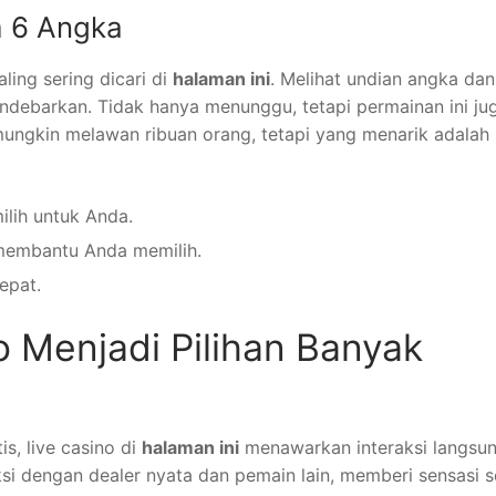
m 6 Angka
ing sering dicari di
halaman ini
. Melihat undian angka dan
debarkan. Tidak hanya menunggu, tetapi permainan ini ju
ungkin melawan ribuan orang, tetapi yang menarik adalah 
ilih untuk Anda.
 membantu Anda memilih.
epat.
 Menjadi Pilihan Banyak
s, live casino di
halaman ini
menawarkan interaksi langsun
i dengan dealer nyata dan pemain lain, memberi sensasi s