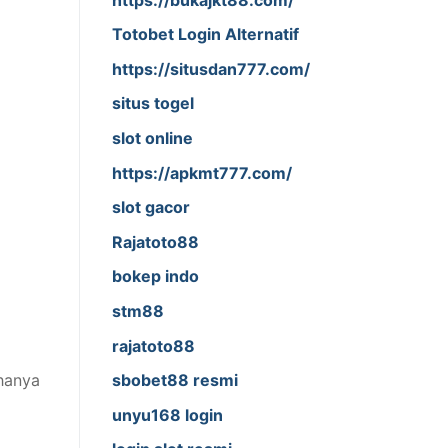
Totobet Login Alternatif
https://situsdan777.com/
situs togel
slot online
https://apkmt777.com/
slot gacor
Rajatoto88
bokep indo
stm88
rajatoto88
hanya
sbobet88 resmi
unyu168 login