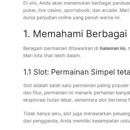
Di sini, Anda akan menemukan berbagai panduan, 
poker, live casino, sportsbook, dan arcade. Mar
dunia perjudian online yang penuh warna ini.
1. Memahami Berbagai 
Beragam permainan ditawarkan di
halaman ini
, 
Mari kita lihat lebih dalam.
1.1 Slot: Permainan Simpel te
Slot adalah salah satu permainan paling popul
dan fitur, permainan ini menarik perhatian ban
eksplorasi hutan lebat, sementara slot bertema 
Tidak hanya seru, slot juga menawarkan peluang
dan pengganda, Anda memiliki kesempatan untu