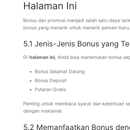
Halaman Ini
Bonus dan promosi menjadi salah satu daya tari
bonus yang menarik untuk menarik pemain baru.
5.1 Jenis-Jenis Bonus yang Te
Di
halaman ini
, Anda bisa menemukan bonus sep
Bonus Selamat Datang
Bonus Deposit
Putaran Gratis
Penting untuk membaca syarat dan ketentuan s
dengan maksimal.
5.2 Memanfaatkan Bonus deng