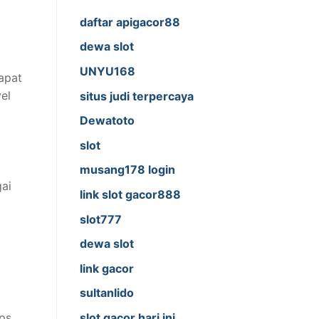
daftar apigacor88
dewa slot
UNYU168
apat
el
situs judi terpercaya
Dewatoto
slot
musang178 login
ai
link slot gacor888
slot777
dewa slot
link gacor
sultanlido
slot gacor hari ini
ips