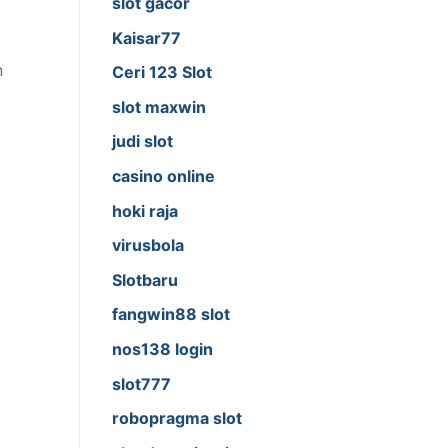
slot gacor
Kaisar77
n
Ceri 123 Slot
slot maxwin
judi slot
casino online
hoki raja
virusbola
Slotbaru
fangwin88 slot
nos138 login
a
slot777
robopragma slot