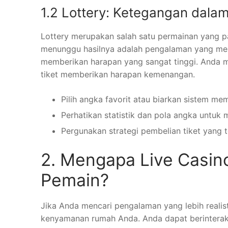
1.2 Lottery: Ketegangan dala
Lottery merupakan salah satu permainan yang pal
menunggu hasilnya adalah pengalaman yang men
memberikan harapan yang sangat tinggi. Anda m
tiket memberikan harapan kemenangan.
Pilih angka favorit atau biarkan sistem mem
Perhatikan statistik dan pola angka untuk
Pergunakan strategi pembelian tiket yang t
2. Mengapa Live Casino
Pemain?
Jika Anda mencari pengalaman yang lebih realisti
kenyamanan rumah Anda. Anda dapat berinteraks