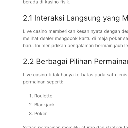
berada di kasino fisik.
2.1 Interaksi Langsung yang 
Live casino memberikan kesan nyata dengan dea
melihat dealer mengocok kartu di meja poker 
baru. Ini menjadikan pengalaman bermain jauh 
2.2 Berbagai Pilihan Permaina
Live casino tidak hanya terbatas pada satu jeni
permainan seperti:
Roulette
Blackjack
Poker
Setiap permainan memiliki aturan dan strategi te