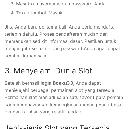
Masukkan username dan password Anda.
Tekan tombol ‘Masuk’.
Jika Anda baru pertama kali, Anda perlu mendaftar
terlebih dahulu. Proses pendaftaran mudah dan
memerlukan sedikit informasi dasar. Pastikan untuk
mengingat username dan password Anda agar dapat
kembali kapan saja.
3. Menyelami Dunia Slot
Setelah berhasil
login Bosku33
, Anda dapat
menjelajahi berbagai permainan slot yang tersedia.
Permainan slot menjadi salah satu favorit para pemain
karena menawarkan kemungkinan menang yang besar
dengan taruhan yang relatif rendah.
Jenis-jenis Slot yang Tersedia