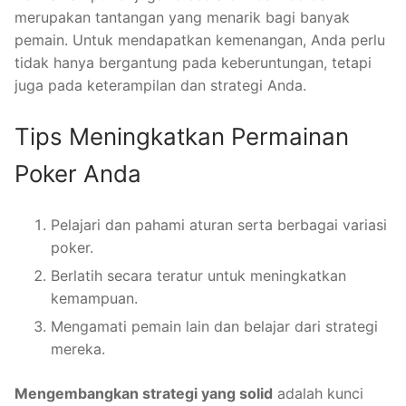
merupakan tantangan yang menarik bagi banyak
pemain. Untuk mendapatkan kemenangan, Anda perlu
tidak hanya bergantung pada keberuntungan, tetapi
juga pada keterampilan dan strategi Anda.
Tips Meningkatkan Permainan
Poker Anda
Pelajari dan pahami aturan serta berbagai variasi
poker.
Berlatih secara teratur untuk meningkatkan
kemampuan.
Mengamati pemain lain dan belajar dari strategi
mereka.
Mengembangkan strategi yang solid
adalah kunci