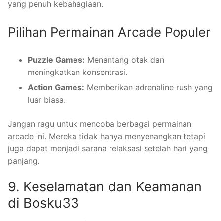
yang penuh kebahagiaan.
Pilihan Permainan Arcade Populer
Puzzle Games:
Menantang otak dan
meningkatkan konsentrasi.
Action Games:
Memberikan adrenaline rush yang
luar biasa.
Jangan ragu untuk mencoba berbagai permainan
arcade ini. Mereka tidak hanya menyenangkan tetapi
juga dapat menjadi sarana relaksasi setelah hari yang
panjang.
9. Keselamatan dan Keamanan
di Bosku33