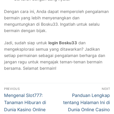
Dengan cara ini, Anda dapat memperoleh pengalaman
bermain yang lebih menyenangkan dan
menguntungkan di Bosku33. Ingatlah untuk selalu
bermain dengan bijak.
Jadi, sudah siap untuk
login Bosku33
dan
mengeksplorasi semua yang ditawarkan? Jadikan
setiap permainan sebagai pengalaman berharga dan
jangan ragu untuk mengajak teman-teman bermain
bersama. Selamat bermain!
Navigasi
PREVIOUS
NEXT
pos
Previous
Next
Mengenal Slot777:
Panduan Lengkap
post:
post:
Tanaman Hiburan di
tentang Halaman Ini di
Dunia Kasino Online
Dunia Online Casino