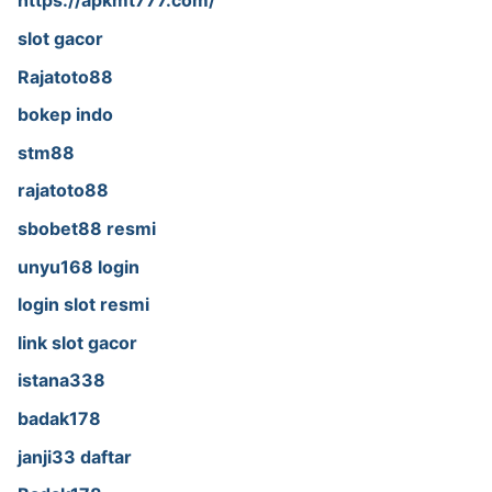
https://apkmt777.com/
slot gacor
Rajatoto88
bokep indo
stm88
rajatoto88
sbobet88 resmi
unyu168 login
login slot resmi
link slot gacor
istana338
badak178
janji33 daftar