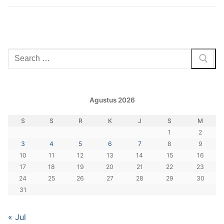
Cari:
Agustus 2026
S
S
R
K
J
S
M
1
2
3
4
5
6
7
8
9
10
11
12
13
14
15
16
17
18
19
20
21
22
23
24
25
26
27
28
29
30
31
« Jul