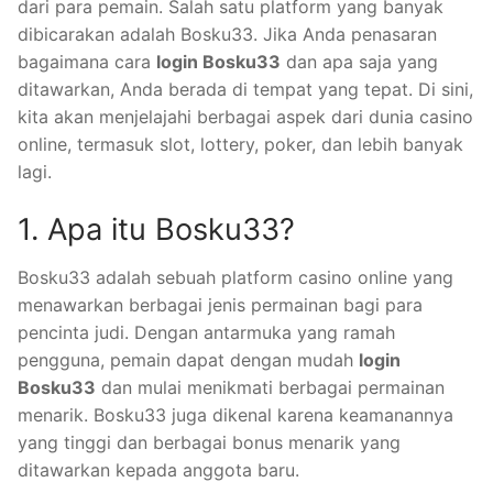
dari para pemain. Salah satu platform yang banyak
dibicarakan adalah Bosku33. Jika Anda penasaran
bagaimana cara
login Bosku33
dan apa saja yang
ditawarkan, Anda berada di tempat yang tepat. Di sini,
kita akan menjelajahi berbagai aspek dari dunia casino
online, termasuk slot, lottery, poker, dan lebih banyak
lagi.
1. Apa itu Bosku33?
Bosku33 adalah sebuah platform casino online yang
menawarkan berbagai jenis permainan bagi para
pencinta judi. Dengan antarmuka yang ramah
pengguna, pemain dapat dengan mudah
login
Bosku33
dan mulai menikmati berbagai permainan
menarik. Bosku33 juga dikenal karena keamanannya
yang tinggi dan berbagai bonus menarik yang
ditawarkan kepada anggota baru.