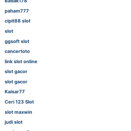
Badak178
paham777
cipit88 slot
slot
ggsoft slot
cancertoto
link slot online
slot gacor
slot gacor
Kaisar77
Ceri 123 Slot
slot maxwin
judi slot