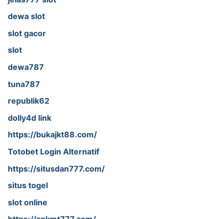
dewa slot
slot gacor
slot
dewa787
tuna787
republik62
dolly4d link
https://bukajkt88.com/
Totobet Login Alternatif
https://situsdan777.com/
situs togel
slot online