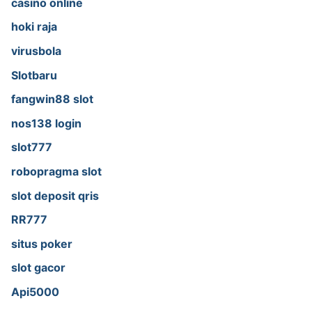
casino online
hoki raja
virusbola
Slotbaru
fangwin88 slot
nos138 login
slot777
robopragma slot
slot deposit qris
RR777
situs poker
slot gacor
Api5000