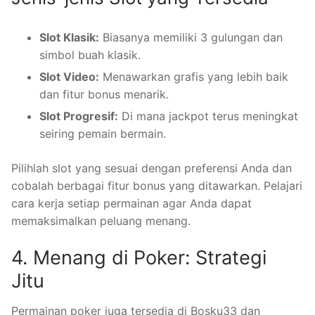
Slot Klasik:
Biasanya memiliki 3 gulungan dan
simbol buah klasik.
Slot Video:
Menawarkan grafis yang lebih baik
dan fitur bonus menarik.
Slot Progresif:
Di mana jackpot terus meningkat
seiring pemain bermain.
Pilihlah slot yang sesuai dengan preferensi Anda dan
cobalah berbagai fitur bonus yang ditawarkan. Pelajari
cara kerja setiap permainan agar Anda dapat
memaksimalkan peluang menang.
4. Menang di Poker: Strategi
Jitu
Permainan poker juga tersedia di Bosku33 dan