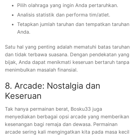
Pilih olahraga yang ingin Anda pertaruhkan.
Analisis statistik dan performa tim/atlet.
Tetapkan jumlah taruhan dan tempatkan taruhan
Anda.
Satu hal yang penting adalah mematuhi batas taruhan
dan tidak terbawa suasana. Dengan pendekatan yang
bijak, Anda dapat menikmati keseruan bertaruh tanpa
menimbulkan masalah finansial.
8. Arcade: Nostalgia dan
Keseruan
Tak hanya permainan berat, Bosku33 juga
menyediakan berbagai opsi arcade yang memberikan
kesenangan bagi remaja dan dewasa. Permainan
arcade sering kali mengingatkan kita pada masa kecil