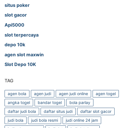
situs poker
slot gacor
Api5000
slot terpercaya
depo 10k
agen slot maxwin
Slot Depo 10K
TAG
agen bola
agen judi
agen judi online
agen togel
angka togel
bandar togel
bola parlay
daftar judi bola
daftar situs judi
daftar slot gacor
judi bola
judi bola resmi
judi online 24 jam