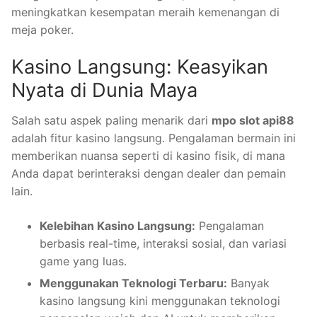
meningkatkan kesempatan meraih kemenangan di
meja poker.
Kasino Langsung: Keasyikan
Nyata di Dunia Maya
Salah satu aspek paling menarik dari
mpo slot api88
adalah fitur kasino langsung. Pengalaman bermain ini
memberikan nuansa seperti di kasino fisik, di mana
Anda dapat berinteraksi dengan dealer dan pemain
lain.
Kelebihan Kasino Langsung:
Pengalaman
berbasis real-time, interaksi sosial, dan variasi
game yang luas.
Menggunakan Teknologi Terbaru:
Banyak
kasino langsung kini menggunakan teknologi