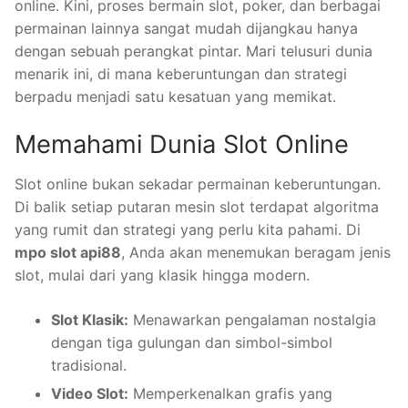
online. Kini, proses bermain slot, poker, dan berbagai
permainan lainnya sangat mudah dijangkau hanya
dengan sebuah perangkat pintar. Mari telusuri dunia
menarik ini, di mana keberuntungan dan strategi
berpadu menjadi satu kesatuan yang memikat.
Memahami Dunia Slot Online
Slot online bukan sekadar permainan keberuntungan.
Di balik setiap putaran mesin slot terdapat algoritma
yang rumit dan strategi yang perlu kita pahami. Di
mpo slot api88
, Anda akan menemukan beragam jenis
slot, mulai dari yang klasik hingga modern.
Slot Klasik:
Menawarkan pengalaman nostalgia
dengan tiga gulungan dan simbol-simbol
tradisional.
Video Slot:
Memperkenalkan grafis yang