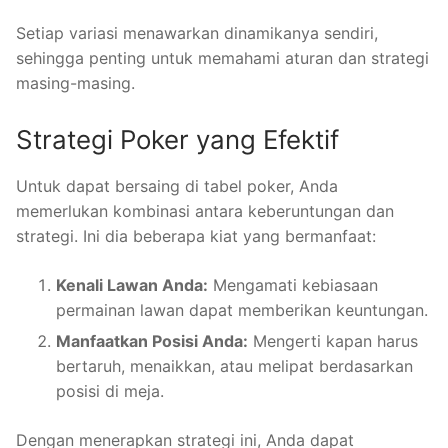
Setiap variasi menawarkan dinamikanya sendiri,
sehingga penting untuk memahami aturan dan strategi
masing-masing.
Strategi Poker yang Efektif
Untuk dapat bersaing di tabel poker, Anda
memerlukan kombinasi antara keberuntungan dan
strategi. Ini dia beberapa kiat yang bermanfaat:
Kenali Lawan Anda:
Mengamati kebiasaan
permainan lawan dapat memberikan keuntungan.
Manfaatkan Posisi Anda:
Mengerti kapan harus
bertaruh, menaikkan, atau melipat berdasarkan
posisi di meja.
Dengan menerapkan strategi ini, Anda dapat