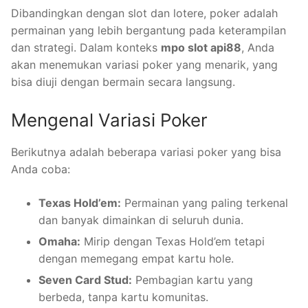
Dibandingkan dengan slot dan lotere, poker adalah
permainan yang lebih bergantung pada keterampilan
dan strategi. Dalam konteks
mpo slot api88
, Anda
akan menemukan variasi poker yang menarik, yang
bisa diuji dengan bermain secara langsung.
Mengenal Variasi Poker
Berikutnya adalah beberapa variasi poker yang bisa
Anda coba:
Texas Hold’em:
Permainan yang paling terkenal
dan banyak dimainkan di seluruh dunia.
Omaha:
Mirip dengan Texas Hold’em tetapi
dengan memegang empat kartu hole.
Seven Card Stud:
Pembagian kartu yang
berbeda, tanpa kartu komunitas.