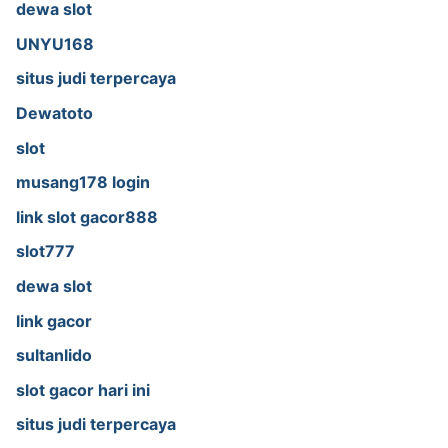
dewa slot
UNYU168
situs judi terpercaya
Dewatoto
slot
musang178 login
link slot gacor888
slot777
dewa slot
link gacor
sultanlido
slot gacor hari ini
situs judi terpercaya