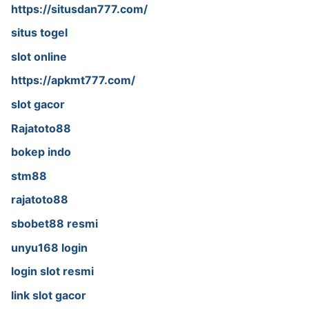
https://situsdan777.com/
situs togel
slot online
https://apkmt777.com/
slot gacor
Rajatoto88
bokep indo
stm88
rajatoto88
sbobet88 resmi
unyu168 login
login slot resmi
link slot gacor