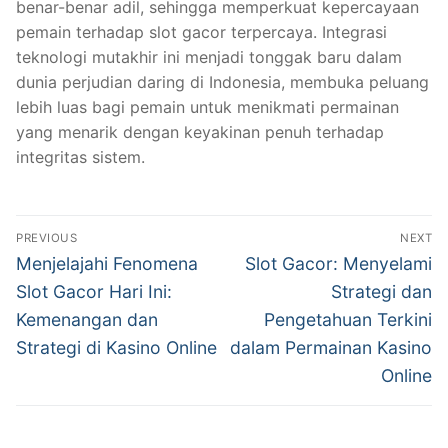
benar-benar adil, sehingga memperkuat kepercayaan
pemain terhadap slot gacor terpercaya. Integrasi
teknologi mutakhir ini menjadi tonggak baru dalam
dunia perjudian daring di Indonesia, membuka peluang
lebih luas bagi pemain untuk menikmati permainan
yang menarik dengan keyakinan penuh terhadap
integritas sistem.
Navigasi
PREVIOUS
NEXT
pos
Previous
Next
Menjelajahi Fenomena
Slot Gacor: Menyelami
post:
post:
Slot Gacor Hari Ini:
Strategi dan
Kemenangan dan
Pengetahuan Terkini
Strategi di Kasino Online
dalam Permainan Kasino
Online