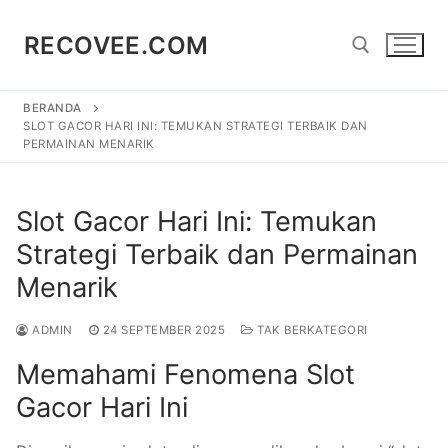
Lompat
ke
RECOVEE.COM
konten
BERANDA
Cari:
SLOT GACOR HARI INI: TEMUKAN STRATEGI TERBAIK DAN
PERMAINAN MENARIK
Slot Gacor Hari Ini: Temukan
Strategi Terbaik dan Permainan
Menarik
ADMIN
24 SEPTEMBER 2025
TAK BERKATEGORI
Memahami Fenomena Slot
Gacor Hari Ini