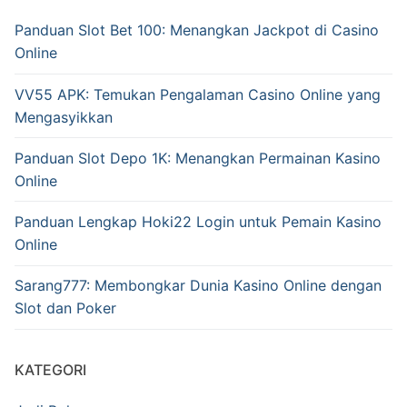
Panduan Slot Bet 100: Menangkan Jackpot di Casino
Online
VV55 APK: Temukan Pengalaman Casino Online yang
Mengasyikkan
Panduan Slot Depo 1K: Menangkan Permainan Kasino
Online
Panduan Lengkap Hoki22 Login untuk Pemain Kasino
Online
Sarang777: Membongkar Dunia Kasino Online dengan
Slot dan Poker
KATEGORI