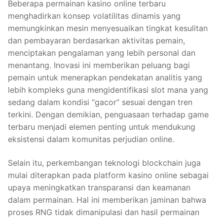
Beberapa permainan kasino online terbaru
menghadirkan konsep volatilitas dinamis yang
memungkinkan mesin menyesuaikan tingkat kesulitan
dan pembayaran berdasarkan aktivitas pemain,
menciptakan pengalaman yang lebih personal dan
menantang. Inovasi ini memberikan peluang bagi
pemain untuk menerapkan pendekatan analitis yang
lebih kompleks guna mengidentifikasi slot mana yang
sedang dalam kondisi “gacor” sesuai dengan tren
terkini. Dengan demikian, penguasaan terhadap game
terbaru menjadi elemen penting untuk mendukung
eksistensi dalam komunitas perjudian online.
Selain itu, perkembangan teknologi blockchain juga
mulai diterapkan pada platform kasino online sebagai
upaya meningkatkan transparansi dan keamanan
dalam permainan. Hal ini memberikan jaminan bahwa
proses RNG tidak dimanipulasi dan hasil permainan