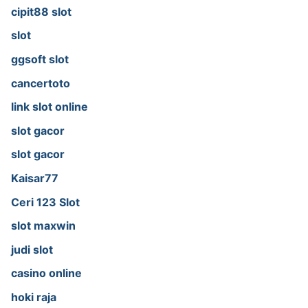
cipit88 slot
slot
ggsoft slot
cancertoto
link slot online
slot gacor
slot gacor
Kaisar77
Ceri 123 Slot
slot maxwin
judi slot
casino online
hoki raja