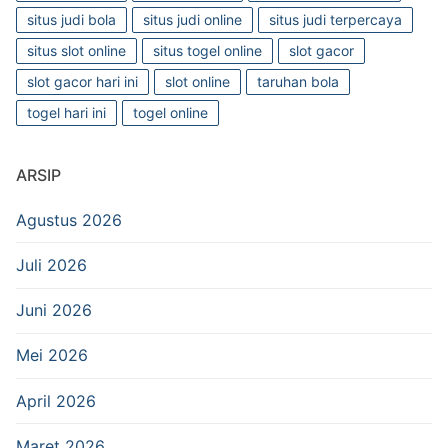
situs judi bola
situs judi online
situs judi terpercaya
situs slot online
situs togel online
slot gacor
slot gacor hari ini
slot online
taruhan bola
togel hari ini
togel online
ARSIP
Agustus 2026
Juli 2026
Juni 2026
Mei 2026
April 2026
Maret 2026