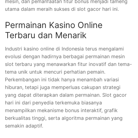
mesin, dan pemanfaatan fitur bonus menjadi tameng
utama dalam meraih sukses di slot gacor hari ini.
Permainan Kasino Online
Terbaru dan Menarik
Industri kasino online di Indonesia terus mengalami
evolusi dengan hadirnya berbagai permainan mesin
slot terbaru yang menawarkan fitur inovatif dan tema-
tema unik untuk mencuri perhatian pemain.
Perkembangan ini tidak hanya menambah variasi
hiburan, tetapi juga memperluas cakupan strategi
yang dapat diterapkan dalam permainan. Slot gacor
hari ini dari penyedia terkemuka biasanya
menampilkan mekanisme bonus interaktif, grafik
berkualitas tinggi, serta algoritma permainan yang
semakin adaptif.