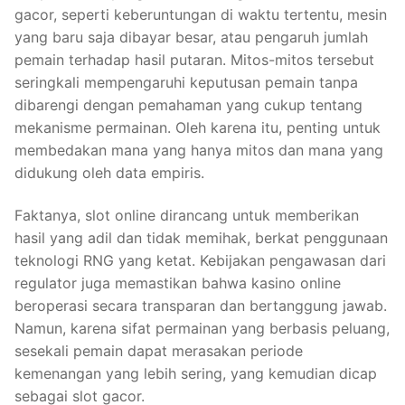
gacor, seperti keberuntungan di waktu tertentu, mesin
yang baru saja dibayar besar, atau pengaruh jumlah
pemain terhadap hasil putaran. Mitos-mitos tersebut
seringkali mempengaruhi keputusan pemain tanpa
dibarengi dengan pemahaman yang cukup tentang
mekanisme permainan. Oleh karena itu, penting untuk
membedakan mana yang hanya mitos dan mana yang
didukung oleh data empiris.
Faktanya, slot online dirancang untuk memberikan
hasil yang adil dan tidak memihak, berkat penggunaan
teknologi RNG yang ketat. Kebijakan pengawasan dari
regulator juga memastikan bahwa kasino online
beroperasi secara transparan dan bertanggung jawab.
Namun, karena sifat permainan yang berbasis peluang,
sesekali pemain dapat merasakan periode
kemenangan yang lebih sering, yang kemudian dicap
sebagai slot gacor.