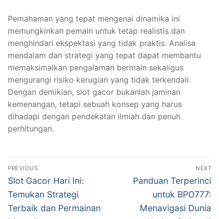
Pemahaman yang tepat mengenai dinamika ini
memungkinkan pemain untuk tetap realistis dan
menghindari ekspektasi yang tidak praktis. Analisa
mendalam dan strategi yang tepat dapat membantu
memaksimalkan pengalaman bermain sekaligus
mengurangi risiko kerugian yang tidak terkendali.
Dengan demikian, slot gacor bukanlah jaminan
kemenangan, tetapi sebuah konsep yang harus
dihadapi dengan pendekatan ilmiah dan penuh
perhitungan.
Navigasi
PREVIOUS
NEXT
pos
Previous
Next
Slot Gacor Hari Ini:
Panduan Terperinci
post:
post:
Temukan Strategi
untuk BPO777:
Terbaik dan Permainan
Menavigasi Dunia