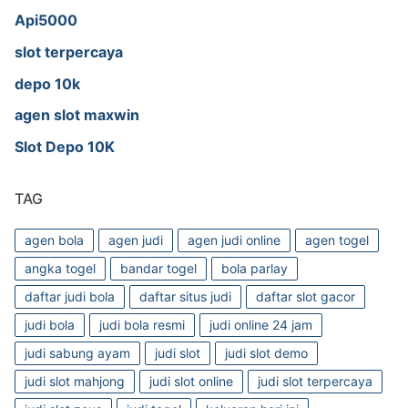
Api5000
slot terpercaya
depo 10k
agen slot maxwin
Slot Depo 10K
TAG
agen bola
agen judi
agen judi online
agen togel
angka togel
bandar togel
bola parlay
daftar judi bola
daftar situs judi
daftar slot gacor
judi bola
judi bola resmi
judi online 24 jam
judi sabung ayam
judi slot
judi slot demo
judi slot mahjong
judi slot online
judi slot terpercaya