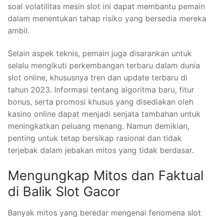
soal volatilitas mesin slot ini dapat membantu pemain
dalam menentukan tahap risiko yang bersedia mereka
ambil.
Selain aspek teknis, pemain juga disarankan untuk
selalu mengikuti perkembangan terbaru dalam dunia
slot online, khususnya tren dan update terbaru di
tahun 2023. Informasi tentang algoritma baru, fitur
bonus, serta promosi khusus yang disediakan oleh
kasino online dapat menjadi senjata tambahan untuk
meningkatkan peluang menang. Namun demikian,
penting untuk tetap bersikap rasional dan tidak
terjebak dalam jebakan mitos yang tidak berdasar.
Mengungkap Mitos dan Faktual
di Balik Slot Gacor
Banyak mitos yang beredar mengenai fenomena slot