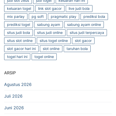
judi slot zeus
judi togel
keluaran hari ini
keluaran togel
link slot gacor
live judi bola
mix parlay
pg soft
pragmatic play
prediksi bola
prediksi togel
sabung ayam
sabung ayam online
situs judi bola
situs judi online
situs judi terpercaya
situs slot online
situs togel online
slot gacor
slot gacor hari ini
slot online
taruhan bola
togel hari ini
togel online
ARSIP
Agustus 2026
Juli 2026
Juni 2026