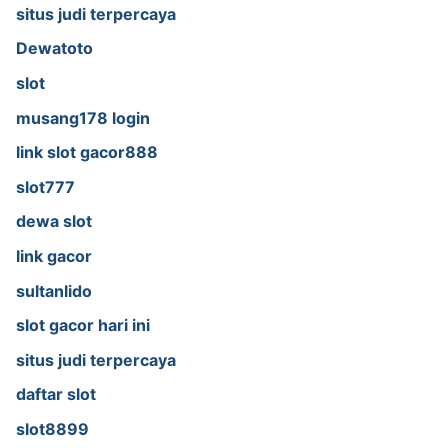
situs judi terpercaya
Dewatoto
slot
musang178 login
link slot gacor888
slot777
dewa slot
link gacor
sultanlido
slot gacor hari ini
situs judi terpercaya
daftar slot
slot8899