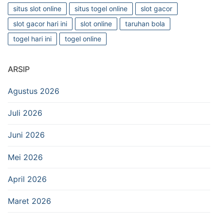
situs slot online
situs togel online
slot gacor
slot gacor hari ini
slot online
taruhan bola
togel hari ini
togel online
ARSIP
Agustus 2026
Juli 2026
Juni 2026
Mei 2026
April 2026
Maret 2026