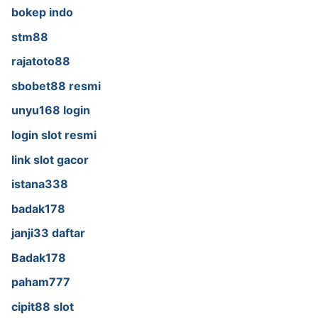
bokep indo
stm88
rajatoto88
sbobet88 resmi
unyu168 login
login slot resmi
link slot gacor
istana338
badak178
janji33 daftar
Badak178
paham777
cipit88 slot