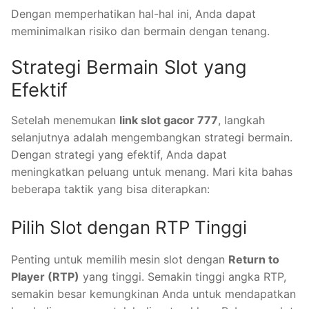
Dengan memperhatikan hal-hal ini, Anda dapat
meminimalkan risiko dan bermain dengan tenang.
Strategi Bermain Slot yang
Efektif
Setelah menemukan
link slot gacor 777
, langkah
selanjutnya adalah mengembangkan strategi bermain.
Dengan strategi yang efektif, Anda dapat
meningkatkan peluang untuk menang. Mari kita bahas
beberapa taktik yang bisa diterapkan:
Pilih Slot dengan RTP Tinggi
Penting untuk memilih mesin slot dengan
Return to
Player (RTP)
yang tinggi. Semakin tinggi angka RTP,
semakin besar kemungkinan Anda untuk mendapatkan