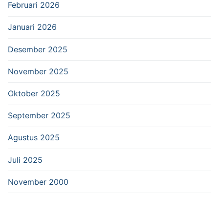
Februari 2026
Januari 2026
Desember 2025
November 2025
Oktober 2025
September 2025
Agustus 2025
Juli 2025
November 2000