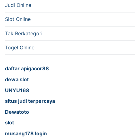
Judi Online
Slot Online
Tak Berkategori
Togel Online
daftar apigacor88
dewa slot
UNYU168
situs judi terpercaya
Dewatoto
slot
musang178 login