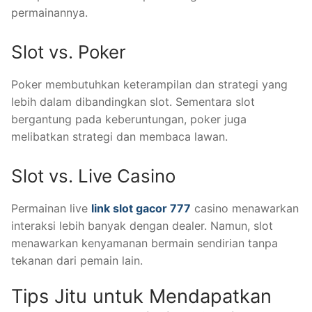
permainannya.
Slot vs. Poker
Poker membutuhkan keterampilan dan strategi yang
lebih dalam dibandingkan slot. Sementara slot
bergantung pada keberuntungan, poker juga
melibatkan strategi dan membaca lawan.
Slot vs. Live Casino
Permainan live
link slot gacor 777
casino menawarkan
interaksi lebih banyak dengan dealer. Namun, slot
menawarkan kenyamanan bermain sendirian tanpa
tekanan dari pemain lain.
Tips Jitu untuk Mendapatkan