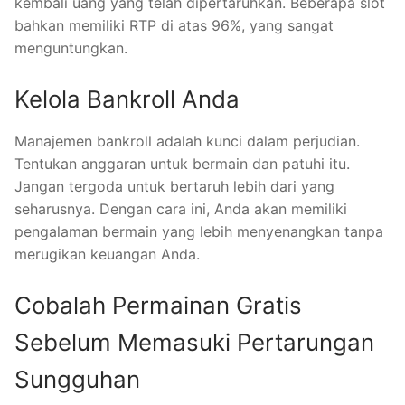
kembali uang yang telah dipertaruhkan. Beberapa slot
bahkan memiliki RTP di atas 96%, yang sangat
menguntungkan.
Kelola Bankroll Anda
Manajemen bankroll adalah kunci dalam perjudian.
Tentukan anggaran untuk bermain dan patuhi itu.
Jangan tergoda untuk bertaruh lebih dari yang
seharusnya. Dengan cara ini, Anda akan memiliki
pengalaman bermain yang lebih menyenangkan tanpa
merugikan keuangan Anda.
Cobalah Permainan Gratis
Sebelum Memasuki Pertarungan
Sungguhan