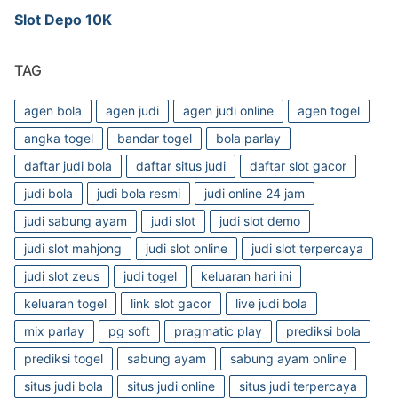
Slot Depo 10K
TAG
agen bola
agen judi
agen judi online
agen togel
angka togel
bandar togel
bola parlay
daftar judi bola
daftar situs judi
daftar slot gacor
judi bola
judi bola resmi
judi online 24 jam
judi sabung ayam
judi slot
judi slot demo
judi slot mahjong
judi slot online
judi slot terpercaya
judi slot zeus
judi togel
keluaran hari ini
keluaran togel
link slot gacor
live judi bola
mix parlay
pg soft
pragmatic play
prediksi bola
prediksi togel
sabung ayam
sabung ayam online
situs judi bola
situs judi online
situs judi terpercaya