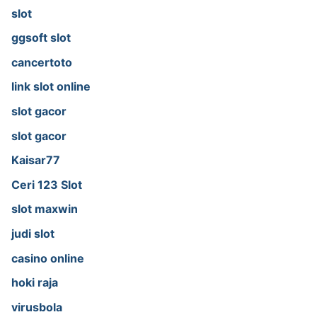
slot
ggsoft slot
cancertoto
link slot online
slot gacor
slot gacor
Kaisar77
Ceri 123 Slot
slot maxwin
judi slot
casino online
hoki raja
virusbola