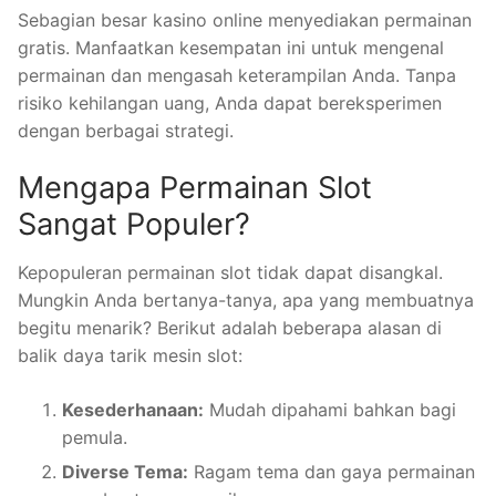
Sebagian besar kasino online menyediakan permainan
gratis. Manfaatkan kesempatan ini untuk mengenal
permainan dan mengasah keterampilan Anda. Tanpa
risiko kehilangan uang, Anda dapat bereksperimen
dengan berbagai strategi.
Mengapa Permainan Slot
Sangat Populer?
Kepopuleran permainan slot tidak dapat disangkal.
Mungkin Anda bertanya-tanya, apa yang membuatnya
begitu menarik? Berikut adalah beberapa alasan di
balik daya tarik mesin slot:
Kesederhanaan:
Mudah dipahami bahkan bagi
pemula.
Diverse Tema:
Ragam tema dan gaya permainan