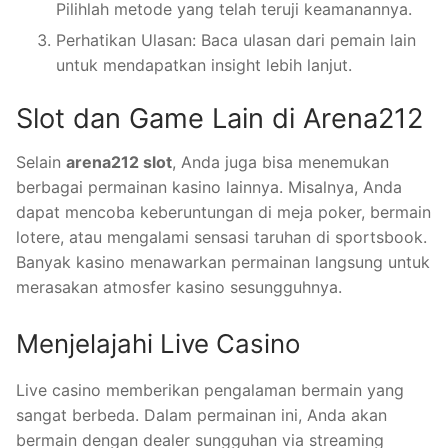
Pilihlah metode yang telah teruji keamanannya.
Perhatikan Ulasan: Baca ulasan dari pemain lain
untuk mendapatkan insight lebih lanjut.
Slot dan Game Lain di Arena212
Selain
arena212 slot
, Anda juga bisa menemukan
berbagai permainan kasino lainnya. Misalnya, Anda
dapat mencoba keberuntungan di meja poker, bermain
lotere, atau mengalami sensasi taruhan di sportsbook.
Banyak kasino menawarkan permainan langsung untuk
merasakan atmosfer kasino sesungguhnya.
Menjelajahi Live Casino
Live casino memberikan pengalaman bermain yang
sangat berbeda. Dalam permainan ini, Anda akan
bermain dengan dealer sungguhan via streaming