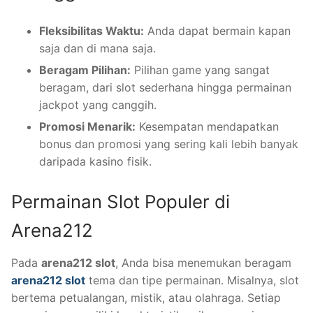
Fleksibilitas Waktu:
Anda dapat bermain kapan
saja dan di mana saja.
Beragam Pilihan:
Pilihan game yang sangat
beragam, dari slot sederhana hingga permainan
jackpot yang canggih.
Promosi Menarik:
Kesempatan mendapatkan
bonus dan promosi yang sering kali lebih banyak
daripada kasino fisik.
Permainan Slot Populer di
Arena212
Pada
arena212 slot
, Anda bisa menemukan beragam
arena212 slot
tema dan tipe permainan. Misalnya, slot
bertema petualangan, mistik, atau olahraga. Setiap