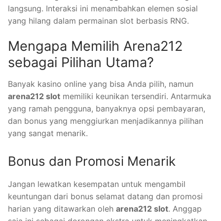
langsung. Interaksi ini menambahkan elemen sosial
yang hilang dalam permainan slot berbasis RNG.
Mengapa Memilih Arena212
sebagai Pilihan Utama?
Banyak kasino online yang bisa Anda pilih, namun
arena212 slot
memiliki keunikan tersendiri. Antarmuka
yang ramah pengguna, banyaknya opsi pembayaran,
dan bonus yang menggiurkan menjadikannya pilihan
yang sangat menarik.
Bonus dan Promosi Menarik
Jangan lewatkan kesempatan untuk mengambil
keuntungan dari bonus selamat datang dan promosi
harian yang ditawarkan oleh
arena212 slot
. Anggap
saja ini sebagai dorongan ekstra untuk meningkatkan