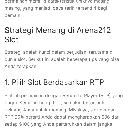
permainan memiliki karakteristik uniknya masing-
masing, yang menjadi daya tarik tersendiri bagi
pemain.
Strategi Menang di Arena212
Slot
Strategi adalah kunci dalam perjudian, terutama di
dunia slot. Berikut ini adalah beberapa tips yang bisa
Anda terapkan:
1. Pilih Slot Berdasarkan RTP
Pilihlah permainan dengan Return to Player (RTP) yang
tinggi. Semakin tinggi RTP, semakin besar pula
peluang Anda untuk menang. Misalnya, slot dengan
RTP 96% berarti Anda dapat mengharapkan $96 dari
setiap $100 yang Anda pertaruhkan dalam jangka