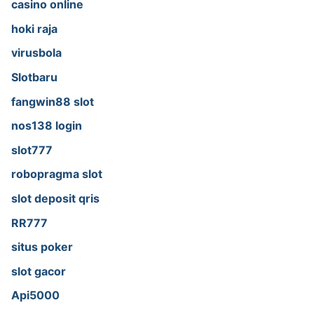
casino online
hoki raja
virusbola
Slotbaru
fangwin88 slot
nos138 login
slot777
robopragma slot
slot deposit qris
RR777
situs poker
slot gacor
Api5000