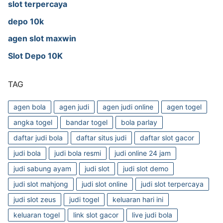
slot terpercaya
depo 10k
agen slot maxwin
Slot Depo 10K
TAG
agen bola
agen judi
agen judi online
agen togel
angka togel
bandar togel
bola parlay
daftar judi bola
daftar situs judi
daftar slot gacor
judi bola
judi bola resmi
judi online 24 jam
judi sabung ayam
judi slot
judi slot demo
judi slot mahjong
judi slot online
judi slot terpercaya
judi slot zeus
judi togel
keluaran hari ini
keluaran togel
link slot gacor
live judi bola