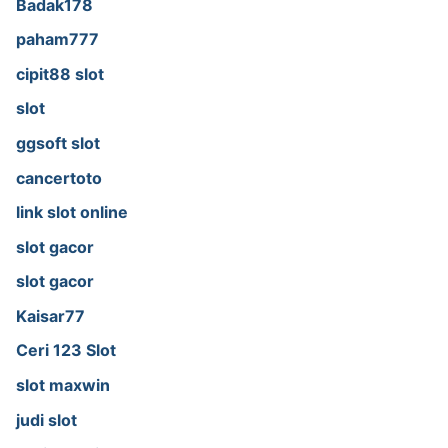
Badak178
paham777
cipit88 slot
slot
ggsoft slot
cancertoto
link slot online
slot gacor
slot gacor
Kaisar77
Ceri 123 Slot
slot maxwin
judi slot