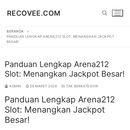
Lompat
ke
RECOVEE.COM
konten
BERANDA
Cari:
PANDUAN LENGKAP ARENA212 SLOT: MENANGKAN JACKPOT
BESAR!
Panduan Lengkap Arena212
Slot: Menangkan Jackpot Besar!
ADMIN
29 MARET 2026
TAK BERKATEGORI
Panduan Lengkap Arena212
Slot: Menangkan Jackpot
Besar!