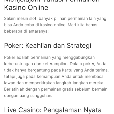
Kasino Online
Selain mesin slot, banyak pilihan permainan lain yang
bisa Anda coba di kasino online. Mari kita bahas
beberapa di antaranya:
Poker: Keahlian dan Strategi
Poker adalah permainan yang menggabungkan
keberuntungan dan keterampilan. Dalam poker, Anda
tidak hanya bergantung pada kartu yang Anda terima,
tetapi juga pada kemampuan Anda untuk membaca
lawan dan memperkirakan langkah-langkah mereka.
Berlatihlah dengan permainan gratis sebelum bermain
dengan uang sungguhan.
Live Casino: Pengalaman Nyata