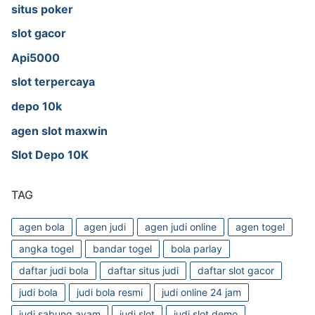
situs poker
slot gacor
Api5000
slot terpercaya
depo 10k
agen slot maxwin
Slot Depo 10K
TAG
agen bola
agen judi
agen judi online
agen togel
angka togel
bandar togel
bola parlay
daftar judi bola
daftar situs judi
daftar slot gacor
judi bola
judi bola resmi
judi online 24 jam
judi sabung ayam
judi slot
judi slot demo