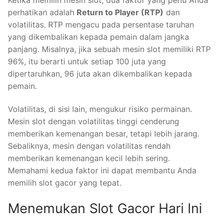
perhatikan adalah
Return to Player (RTP)
dan
volatilitas. RTP mengacu pada persentase taruhan
yang dikembalikan kepada pemain dalam jangka
panjang. Misalnya, jika sebuah mesin slot memiliki RTP
96%, itu berarti untuk setiap 100 juta yang
dipertaruhkan, 96 juta akan dikembalikan kepada
pemain.
Volatilitas, di sisi lain, mengukur risiko permainan.
Mesin slot dengan volatilitas tinggi cenderung
memberikan kemenangan besar, tetapi lebih jarang.
Sebaliknya, mesin dengan volatilitas rendah
memberikan kemenangan kecil lebih sering.
Memahami kedua faktor ini dapat membantu Anda
memilih slot gacor yang tepat.
Menemukan Slot Gacor Hari Ini