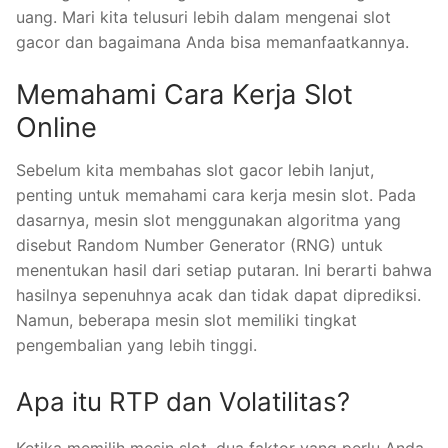
uang. Mari kita telusuri lebih dalam mengenai slot
gacor dan bagaimana Anda bisa memanfaatkannya.
Memahami Cara Kerja Slot
Online
Sebelum kita membahas slot gacor lebih lanjut,
penting untuk memahami cara kerja mesin slot. Pada
dasarnya, mesin slot menggunakan algoritma yang
disebut Random Number Generator (RNG) untuk
menentukan hasil dari setiap putaran. Ini berarti bahwa
hasilnya sepenuhnya acak dan tidak dapat diprediksi.
Namun, beberapa mesin slot memiliki tingkat
pengembalian yang lebih tinggi.
Apa itu RTP dan Volatilitas?
Ketika memilih mesin slot, dua faktor yang perlu Anda