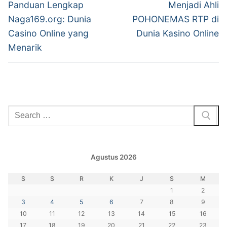
pos
Previous
Next
Panduan Lengkap
Menjadi Ahli
post:
post:
Naga169.org: Dunia
POHONEMAS RTP di
Casino Online yang
Dunia Kasino Online
Menarik
Cari:
Agustus 2026
S
S
R
K
J
S
M
1
2
3
4
5
6
7
8
9
10
11
12
13
14
15
16
17
18
19
20
21
22
23