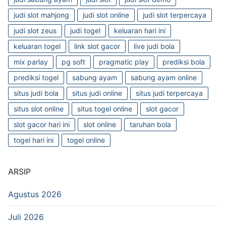
judi slot mahjong
judi slot online
judi slot terpercaya
judi slot zeus
judi togel
keluaran hari ini
keluaran togel
link slot gacor
live judi bola
mix parlay
pg soft
pragmatic play
prediksi bola
prediksi togel
sabung ayam
sabung ayam online
situs judi bola
situs judi online
situs judi terpercaya
situs slot online
situs togel online
slot gacor
slot gacor hari ini
slot online
taruhan bola
togel hari ini
togel online
ARSIP
Agustus 2026
Juli 2026