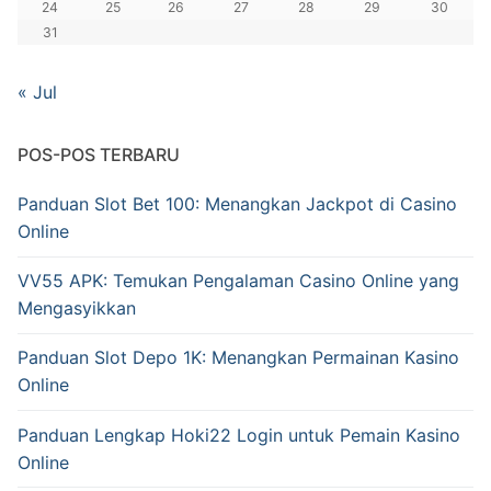
24
25
26
27
28
29
30
31
« Jul
POS-POS TERBARU
Panduan Slot Bet 100: Menangkan Jackpot di Casino
Online
VV55 APK: Temukan Pengalaman Casino Online yang
Mengasyikkan
Panduan Slot Depo 1K: Menangkan Permainan Kasino
Online
Panduan Lengkap Hoki22 Login untuk Pemain Kasino
Online