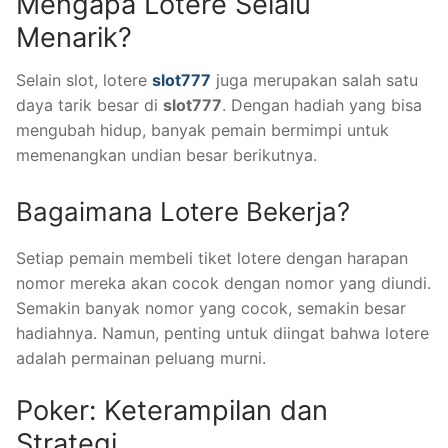
Mengapa Lotere Selalu
Menarik?
Selain slot, lotere
slot777
juga merupakan salah satu
daya tarik besar di
slot777
. Dengan hadiah yang bisa
mengubah hidup, banyak pemain bermimpi untuk
memenangkan undian besar berikutnya.
Bagaimana Lotere Bekerja?
Setiap pemain membeli tiket lotere dengan harapan
nomor mereka akan cocok dengan nomor yang diundi.
Semakin banyak nomor yang cocok, semakin besar
hadiahnya. Namun, penting untuk diingat bahwa lotere
adalah permainan peluang murni.
Poker: Keterampilan dan
Strategi