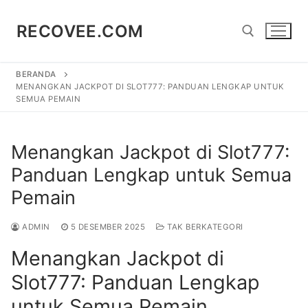
Lompat
ke
RECOVEE.COM
konten
BERANDA
Cari:
MENANGKAN JACKPOT DI SLOT777: PANDUAN LENGKAP UNTUK
SEMUA PEMAIN
Menangkan Jackpot di Slot777:
Panduan Lengkap untuk Semua
Pemain
ADMIN
5 DESEMBER 2025
TAK BERKATEGORI
Menangkan Jackpot di
Slot777: Panduan Lengkap
untuk Semua Pemain