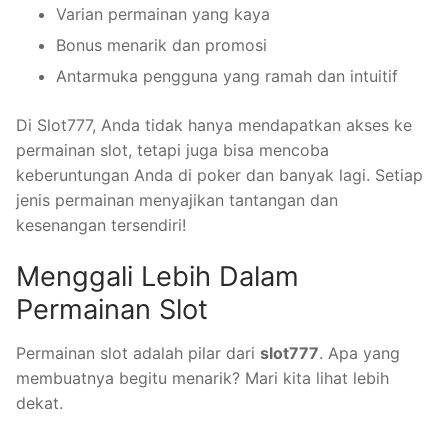
Varian permainan yang kaya
Bonus menarik dan promosi
Antarmuka pengguna yang ramah dan intuitif
Di Slot777, Anda tidak hanya mendapatkan akses ke
permainan slot, tetapi juga bisa mencoba
keberuntungan Anda di poker dan banyak lagi. Setiap
jenis permainan menyajikan tantangan dan
kesenangan tersendiri!
Menggali Lebih Dalam
Permainan Slot
Permainan slot adalah pilar dari
slot777
. Apa yang
membuatnya begitu menarik? Mari kita lihat lebih
dekat.