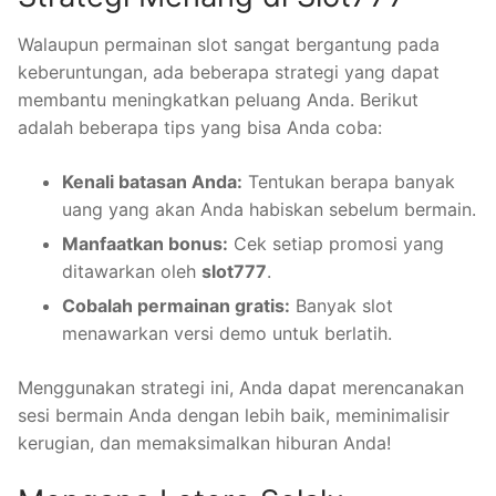
Walaupun permainan slot sangat bergantung pada
keberuntungan, ada beberapa strategi yang dapat
membantu meningkatkan peluang Anda. Berikut
adalah beberapa tips yang bisa Anda coba:
Kenali batasan Anda:
Tentukan berapa banyak
uang yang akan Anda habiskan sebelum bermain.
Manfaatkan bonus:
Cek setiap promosi yang
ditawarkan oleh
slot777
.
Cobalah permainan gratis:
Banyak slot
menawarkan versi demo untuk berlatih.
Menggunakan strategi ini, Anda dapat merencanakan
sesi bermain Anda dengan lebih baik, meminimalisir
kerugian, dan memaksimalkan hiburan Anda!