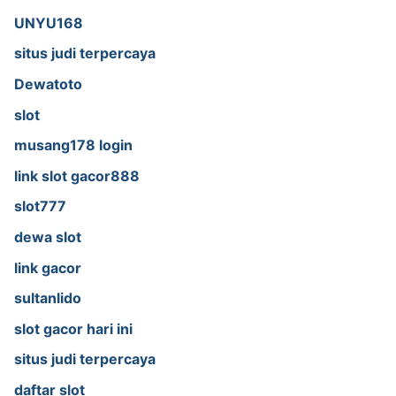
UNYU168
situs judi terpercaya
Dewatoto
slot
musang178 login
link slot gacor888
slot777
dewa slot
link gacor
sultanlido
slot gacor hari ini
situs judi terpercaya
daftar slot