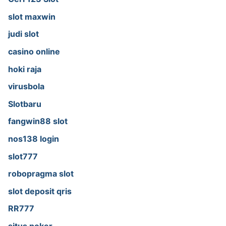
slot maxwin
judi slot
casino online
hoki raja
virusbola
Slotbaru
fangwin88 slot
nos138 login
slot777
robopragma slot
slot deposit qris
RR777
situs poker