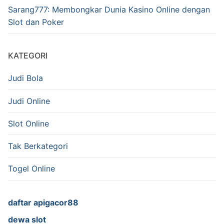
Sarang777: Membongkar Dunia Kasino Online dengan
Slot dan Poker
KATEGORI
Judi Bola
Judi Online
Slot Online
Tak Berkategori
Togel Online
daftar apigacor88
dewa slot