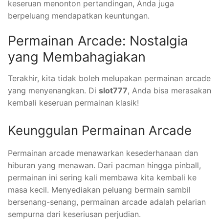
keseruan menonton pertandingan, Anda juga
berpeluang mendapatkan keuntungan.
Permainan Arcade: Nostalgia
yang Membahagiakan
Terakhir, kita tidak boleh melupakan permainan arcade
yang menyenangkan. Di
slot777
, Anda bisa merasakan
kembali keseruan permainan klasik!
Keunggulan Permainan Arcade
Permainan arcade menawarkan kesederhanaan dan
hiburan yang menawan. Dari pacman hingga pinball,
permainan ini sering kali membawa kita kembali ke
masa kecil. Menyediakan peluang bermain sambil
bersenang-senang, permainan arcade adalah pelarian
sempurna dari keseriusan perjudian.