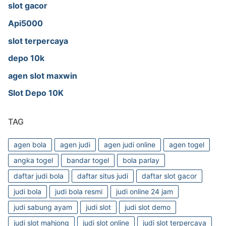
slot gacor
Api5000
slot terpercaya
depo 10k
agen slot maxwin
Slot Depo 10K
TAG
agen bola
agen judi
agen judi online
agen togel
angka togel
bandar togel
bola parlay
daftar judi bola
daftar situs judi
daftar slot gacor
judi bola
judi bola resmi
judi online 24 jam
judi sabung ayam
judi slot
judi slot demo
judi slot mahjong
judi slot online
judi slot terpercaya