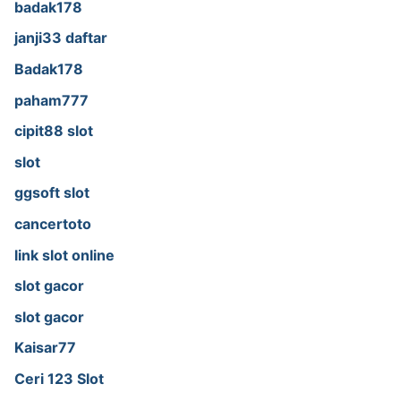
badak178
janji33 daftar
Badak178
paham777
cipit88 slot
slot
ggsoft slot
cancertoto
link slot online
slot gacor
slot gacor
Kaisar77
Ceri 123 Slot