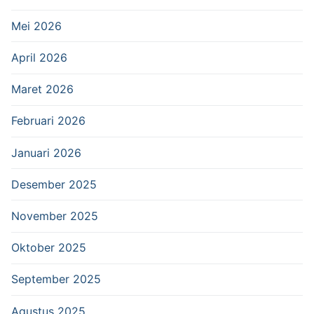
Mei 2026
April 2026
Maret 2026
Februari 2026
Januari 2026
Desember 2025
November 2025
Oktober 2025
September 2025
Agustus 2025