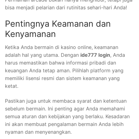
bisa menjadi pelarian dari rutinitas sehari-hari Anda!
Pentingnya Keamanan dan
Kenyamanan
Ketika Anda bermain di kasino online, keamanan
adalah hal yang utama. Dengan
ide777 login
, Anda
harus memastikan bahwa informasi pribadi dan
keuangan Anda tetap aman. Pilihlah platform yang
memiliki lisensi resmi dan sistem keamanan yang
ketat.
Pastikan juga untuk membaca syarat dan ketentuan
sebelum bermain. Ini penting agar Anda memahami
semua aturan dan kebijakan yang berlaku. Kesadaran
ini akan membuat pengalaman bermain Anda lebih
nyaman dan menyenangkan.