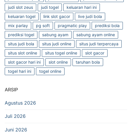
judi slot zeus
judi togel
keluaran hari ini
keluaran togel
link slot gacor
live judi bola
mix parlay
pg soft
pragmatic play
prediksi bola
prediksi togel
sabung ayam
sabung ayam online
situs judi bola
situs judi online
situs judi terpercaya
situs slot online
situs togel online
slot gacor
slot gacor hari ini
slot online
taruhan bola
togel hari ini
togel online
ARSIP
Agustus 2026
Juli 2026
Juni 2026