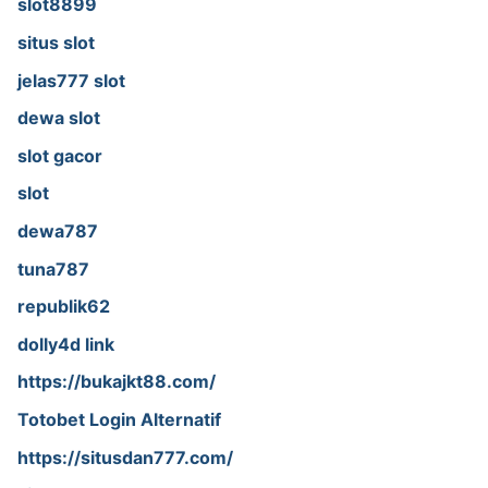
slot8899
situs slot
jelas777 slot
dewa slot
slot gacor
slot
dewa787
tuna787
republik62
dolly4d link
https://bukajkt88.com/
Totobet Login Alternatif
https://situsdan777.com/