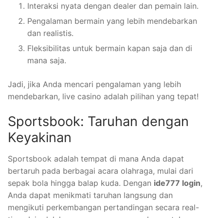
Interaksi nyata dengan dealer dan pemain lain.
Pengalaman bermain yang lebih mendebarkan
dan realistis.
Fleksibilitas untuk bermain kapan saja dan di
mana saja.
Jadi, jika Anda mencari pengalaman yang lebih
mendebarkan, live casino adalah pilihan yang tepat!
Sportsbook: Taruhan dengan
Keyakinan
Sportsbook adalah tempat di mana Anda dapat
bertaruh pada berbagai acara olahraga, mulai dari
sepak bola hingga balap kuda. Dengan
ide777 login
,
Anda dapat menikmati taruhan langsung dan
mengikuti perkembangan pertandingan secara real-