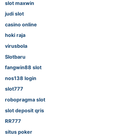
slot maxwin
judi slot
casino online
hoki raja
virusbola
Slotbaru
fangwin88 slot
nos138 login
slot777
robopragma slot
slot deposit qris
RR777
situs poker