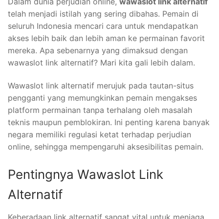
Dalam dunia perjudian online,
wawaslot link alternatif
telah menjadi istilah yang sering dibahas. Pemain di
seluruh Indonesia mencari cara untuk mendapatkan
akses lebih baik dan lebih aman ke permainan favorit
mereka. Apa sebenarnya yang dimaksud dengan
wawaslot link alternatif? Mari kita gali lebih dalam.
Wawaslot link alternatif merujuk pada tautan-situs
pengganti yang memungkinkan pemain mengakses
platform permainan tanpa terhalang oleh masalah
teknis maupun pemblokiran. Ini penting karena banyak
negara memiliki regulasi ketat terhadap perjudian
online, sehingga mempengaruhi aksesibilitas pemain.
Pentingnya Wawaslot Link
Alternatif
Keberadaan link alternatif sangat vital untuk menjaga