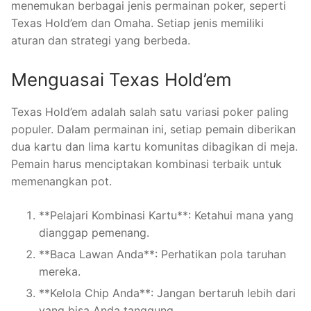
menemukan berbagai jenis permainan poker, seperti
Texas Hold’em dan Omaha. Setiap jenis memiliki
aturan dan strategi yang berbeda.
Menguasai Texas Hold’em
Texas Hold’em adalah salah satu variasi poker paling
populer. Dalam permainan ini, setiap pemain diberikan
dua kartu dan lima kartu komunitas dibagikan di meja.
Pemain harus menciptakan kombinasi terbaik untuk
memenangkan pot.
**Pelajari Kombinasi Kartu**: Ketahui mana yang
dianggap pemenang.
**Baca Lawan Anda**: Perhatikan pola taruhan
mereka.
**Kelola Chip Anda**: Jangan bertaruh lebih dari
yang bisa Anda tanggung.