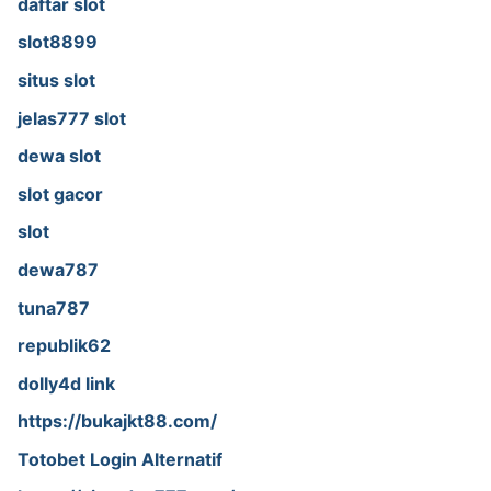
daftar slot
slot8899
situs slot
jelas777 slot
dewa slot
slot gacor
slot
dewa787
tuna787
republik62
dolly4d link
https://bukajkt88.com/
Totobet Login Alternatif