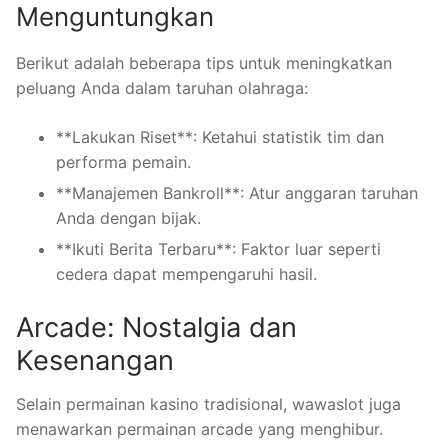
Menguntungkan
Berikut adalah beberapa tips untuk meningkatkan
peluang Anda dalam taruhan olahraga:
**Lakukan Riset**: Ketahui statistik tim dan
performa pemain.
**Manajemen Bankroll**: Atur anggaran taruhan
Anda dengan bijak.
**Ikuti Berita Terbaru**: Faktor luar seperti
cedera dapat mempengaruhi hasil.
Arcade: Nostalgia dan
Kesenangan
Selain permainan kasino tradisional, wawaslot juga
menawarkan permainan arcade yang menghibur.