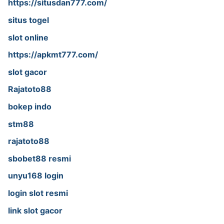
https://situsdan777.com/
situs togel
slot online
https://apkmt777.com/
slot gacor
Rajatoto88
bokep indo
stm88
rajatoto88
sbobet88 resmi
unyu168 login
login slot resmi
link slot gacor