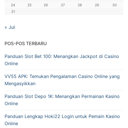
24
25
26
27
28
29
30
31
« Jul
POS-POS TERBARU
Panduan Slot Bet 100: Menangkan Jackpot di Casino
Online
VV55 APK: Temukan Pengalaman Casino Online yang
Mengasyikkan
Panduan Slot Depo 1K: Menangkan Permainan Kasino
Online
Panduan Lengkap Hoki22 Login untuk Pemain Kasino
Online