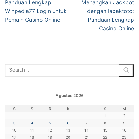
pos
Previous
Next
Panduan Lengkap
Menangkan Jackpot
post:
post:
Winpedia77 Login untuk
dengan lapaktoto:
Pemain Casino Online
Panduan Lengkap
Casino Online
Cari:
Agustus 2026
S
S
R
K
J
S
M
1
2
3
4
5
6
7
8
9
10
11
12
13
14
15
16
17
18
19
20
21
22
23