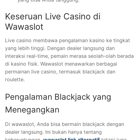
Keseruan Live Casino di
Wawaslot
Live casino membawa pengalaman kasino ke tingkat
yang lebih tinggi. Dengan dealer langsung dan
interaksi real-time, pemain merasa seolah-olah berada
di kasino fisik. Wawaslot menawarkan berbagai
permainan live casino, termasuk blackjack dan
roulette.
Pengalaman Blackjack yang
Menegangkan
Di wawaslot, Anda bisa bermain blackjack dengan
dealer langsung. Ini bukan hanya tentang
keberuntungan,
wawaslot link alternatif
tetapi juga