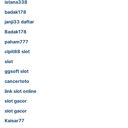
istana338
badak178
janji33 daftar
Badak178
paham777
cipit88 slot
slot
ggsoft slot
cancertoto
link slot online
slot gacor
slot gacor
Kaisar77