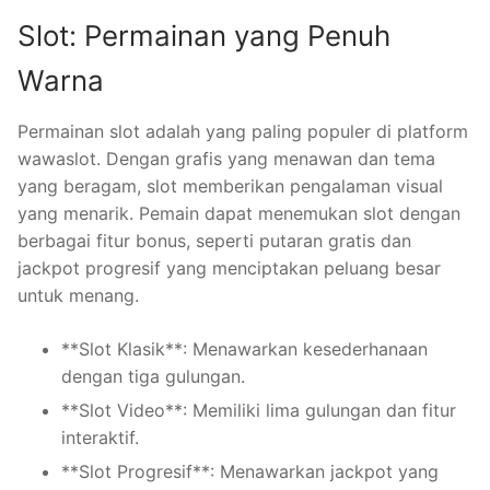
Slot: Permainan yang Penuh
Warna
Permainan slot adalah yang paling populer di platform
wawaslot. Dengan grafis yang menawan dan tema
yang beragam, slot memberikan pengalaman visual
yang menarik. Pemain dapat menemukan slot dengan
berbagai fitur bonus, seperti putaran gratis dan
jackpot progresif yang menciptakan peluang besar
untuk menang.
**Slot Klasik**: Menawarkan kesederhanaan
dengan tiga gulungan.
**Slot Video**: Memiliki lima gulungan dan fitur
interaktif.
**Slot Progresif**: Menawarkan jackpot yang