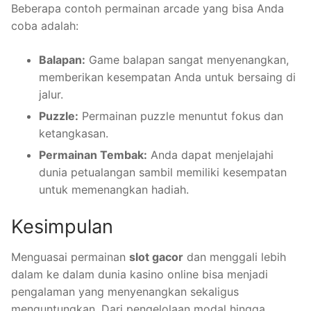
Beberapa contoh permainan arcade yang bisa Anda
coba adalah:
Balapan:
Game balapan sangat menyenangkan,
memberikan kesempatan Anda untuk bersaing di
jalur.
Puzzle:
Permainan puzzle menuntut fokus dan
ketangkasan.
Permainan Tembak:
Anda dapat menjelajahi
dunia petualangan sambil memiliki kesempatan
untuk memenangkan hadiah.
Kesimpulan
Menguasai permainan
slot gacor
dan menggali lebih
dalam ke dalam dunia kasino online bisa menjadi
pengalaman yang menyenangkan sekaligus
menguntungkan. Dari pengelolaan modal hingga