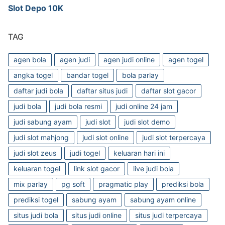
Slot Depo 10K
TAG
agen bola
agen judi
agen judi online
agen togel
angka togel
bandar togel
bola parlay
daftar judi bola
daftar situs judi
daftar slot gacor
judi bola
judi bola resmi
judi online 24 jam
judi sabung ayam
judi slot
judi slot demo
judi slot mahjong
judi slot online
judi slot terpercaya
judi slot zeus
judi togel
keluaran hari ini
keluaran togel
link slot gacor
live judi bola
mix parlay
pg soft
pragmatic play
prediksi bola
prediksi togel
sabung ayam
sabung ayam online
situs judi bola
situs judi online
situs judi terpercaya