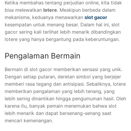
Ketika membahas tentang perjudian online, kita tidak
bisa melewatkan
lotere
. Meskipun berbeda dalam
mekanisme, keduanya menawarkan
slot gacor
kesempatan untuk menang besar. Dalam hal ini, slot
gacor sering kali terlihat lebih menarik dibandingkan
lotere yang hanya bergantung pada keberuntungan.
Pengalaman Bermain
Bermain di slot gacor memberikan sensasi yang unik.
Dengan setiap putaran, deretan simbol yang berjejer
memberi rasa tegang dan antisipasi. Sebaliknya, lotere
memberikan pengalaman yang lebih tenang, yang
lebih sering dinantikan hingga pengumuman hasil. Oleh
karena itu, banyak pemain menemukan bahwa slot
lebih menarik dan dapat bersenang-senang saat
mencari kemenangan.