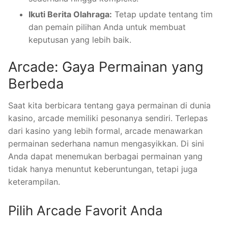
Ikuti Berita Olahraga:
Tetap update tentang tim
dan pemain pilihan Anda untuk membuat
keputusan yang lebih baik.
Arcade: Gaya Permainan yang
Berbeda
Saat kita berbicara tentang gaya permainan di dunia
kasino, arcade memiliki pesonanya sendiri. Terlepas
dari kasino yang lebih formal, arcade menawarkan
permainan sederhana namun mengasyikkan. Di sini
Anda dapat menemukan berbagai permainan yang
tidak hanya menuntut keberuntungan, tetapi juga
keterampilan.
Pilih Arcade Favorit Anda