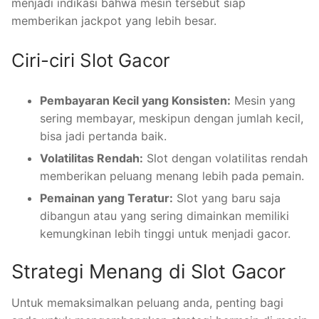
menjadi indikasi bahwa mesin tersebut siap
memberikan jackpot yang lebih besar.
Ciri-ciri Slot Gacor
Pembayaran Kecil yang Konsisten:
Mesin yang
sering membayar, meskipun dengan jumlah kecil,
bisa jadi pertanda baik.
Volatilitas Rendah:
Slot dengan volatilitas rendah
memberikan peluang menang lebih pada pemain.
Pemainan yang Teratur:
Slot yang baru saja
dibangun atau yang sering dimainkan memiliki
kemungkinan lebih tinggi untuk menjadi gacor.
Strategi Menang di Slot Gacor
Untuk memaksimalkan peluang anda, penting bagi