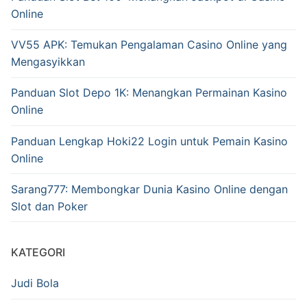
Online
VV55 APK: Temukan Pengalaman Casino Online yang
Mengasyikkan
Panduan Slot Depo 1K: Menangkan Permainan Kasino
Online
Panduan Lengkap Hoki22 Login untuk Pemain Kasino
Online
Sarang777: Membongkar Dunia Kasino Online dengan
Slot dan Poker
KATEGORI
Judi Bola