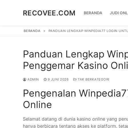
Lompat
ke
RECOVEE.COM
BERANDA
JUDI ONL
konten
BERANDA
PANDUAN LENGKAP WINPEDIA77 LOGIN UNT
Panduan Lengkap Winp
Penggemar Kasino Onl
ADMIN
9 JUNI 2026
TAK BERKATEGORI
Pengenalan Winpedia77
Online
Selamat datang di dunia kasino online yang penu
hanya berbicara tentang akses ke platform, teta