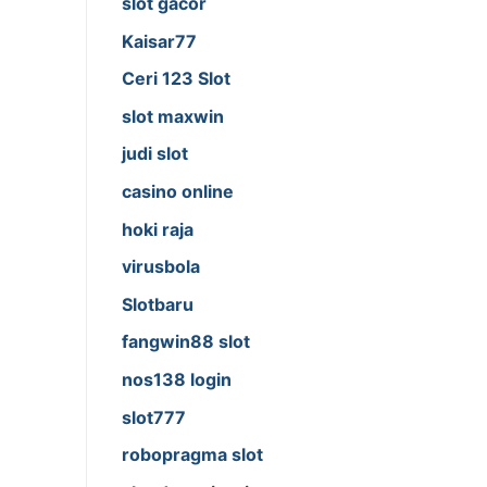
slot gacor
Kaisar77
Ceri 123 Slot
slot maxwin
judi slot
casino online
hoki raja
virusbola
Slotbaru
fangwin88 slot
nos138 login
slot777
robopragma slot