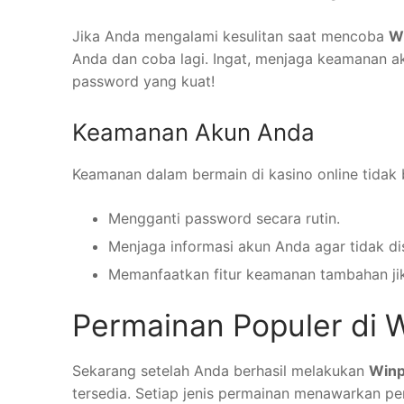
Jika Anda mengalami kesulitan saat mencoba
Wi
Anda dan coba lagi. Ingat, menjaga keamanan a
password yang kuat!
Keamanan Akun Anda
Keamanan dalam bermain di kasino online tidak 
Mengganti password secara rutin.
Menjaga informasi akun Anda agar tidak di
Memanfaatkan fitur keamanan tambahan jika 
Permainan Populer di 
Sekarang setelah Anda berhasil melakukan
Winp
tersedia. Setiap jenis permainan menawarkan p