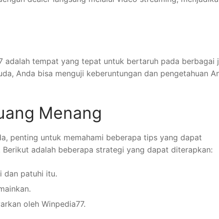
7 adalah tempat yang tepat untuk bertaruh pada berbagai j
kuda, Anda bisa menguji keberuntungan dan pengetahuan A
luang Menang
da, penting untuk memahami beberapa tips yang dapat
erikut adalah beberapa strategi yang dapat diterapkan:
 dan patuhi itu.
 mainkan.
arkan oleh Winpedia77.