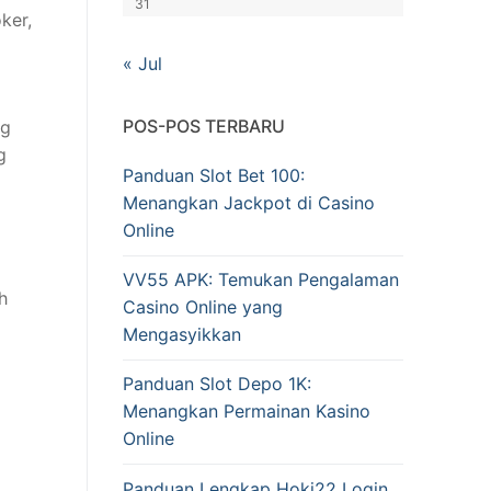
31
ker,
« Jul
POS-POS TERBARU
ng
g
Panduan Slot Bet 100:
Menangkan Jackpot di Casino
Online
VV55 APK: Temukan Pengalaman
h
Casino Online yang
Mengasyikkan
Panduan Slot Depo 1K:
Menangkan Permainan Kasino
Online
Panduan Lengkap Hoki22 Login