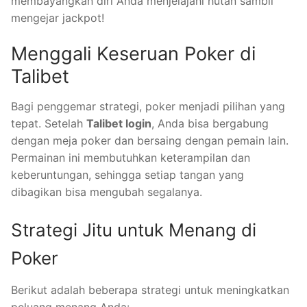
membayangkan diri Anda menjelajahi hutan sambil
mengejar jackpot!
Menggali Keseruan Poker di
Talibet
Bagi penggemar strategi, poker menjadi pilihan yang
tepat. Setelah
Talibet login
, Anda bisa bergabung
dengan meja poker dan bersaing dengan pemain lain.
Permainan ini membutuhkan keterampilan dan
keberuntungan, sehingga setiap tangan yang
dibagikan bisa mengubah segalanya.
Strategi Jitu untuk Menang di
Poker
Berikut adalah beberapa strategi untuk meningkatkan