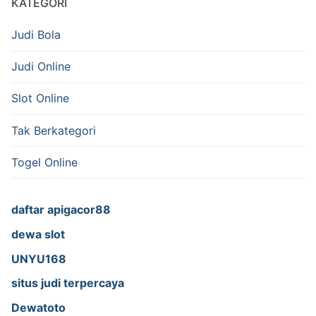
KATEGORI
Judi Bola
Judi Online
Slot Online
Tak Berkategori
Togel Online
daftar apigacor88
dewa slot
UNYU168
situs judi terpercaya
Dewatoto