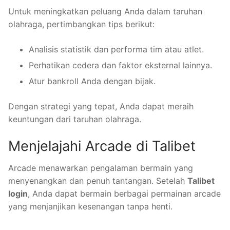
Untuk meningkatkan peluang Anda dalam taruhan
olahraga, pertimbangkan tips berikut:
Analisis statistik dan performa tim atau atlet.
Perhatikan cedera dan faktor eksternal lainnya.
Atur bankroll Anda dengan bijak.
Dengan strategi yang tepat, Anda dapat meraih
keuntungan dari taruhan olahraga.
Menjelajahi Arcade di Talibet
Arcade menawarkan pengalaman bermain yang
menyenangkan dan penuh tantangan. Setelah
Talibet
login
, Anda dapat bermain berbagai permainan arcade
yang menjanjikan kesenangan tanpa henti.