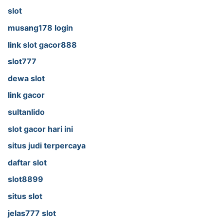
slot
musang178 login
link slot gacor888
slot777
dewa slot
link gacor
sultanlido
slot gacor hari ini
situs judi terpercaya
daftar slot
slot8899
situs slot
jelas777 slot