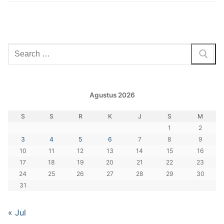
Cari:
Agustus 2026
S
S
R
K
J
S
M
1
2
3
4
5
6
7
8
9
10
11
12
13
14
15
16
17
18
19
20
21
22
23
24
25
26
27
28
29
30
31
« Jul