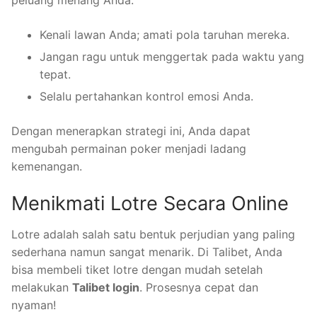
peluang menang Anda:
Kenali lawan Anda; amati pola taruhan mereka.
Jangan ragu untuk menggertak pada waktu yang
tepat.
Selalu pertahankan kontrol emosi Anda.
Dengan menerapkan strategi ini, Anda dapat
mengubah permainan poker menjadi ladang
kemenangan.
Menikmati Lotre Secara Online
Lotre adalah salah satu bentuk perjudian yang paling
sederhana namun sangat menarik. Di Talibet, Anda
bisa membeli tiket lotre dengan mudah setelah
melakukan
Talibet login
. Prosesnya cepat dan
nyaman!