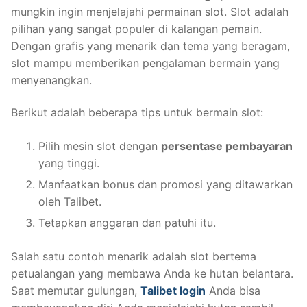
mungkin ingin menjelajahi permainan slot. Slot adalah
pilihan yang sangat populer di kalangan pemain.
Dengan grafis yang menarik dan tema yang beragam,
slot mampu memberikan pengalaman bermain yang
menyenangkan.
Berikut adalah beberapa tips untuk bermain slot:
Pilih mesin slot dengan
persentase pembayaran
yang tinggi.
Manfaatkan bonus dan promosi yang ditawarkan
oleh Talibet.
Tetapkan anggaran dan patuhi itu.
Salah satu contoh menarik adalah slot bertema
petualangan yang membawa Anda ke hutan belantara.
Saat memutar gulungan,
Talibet login
Anda bisa