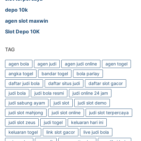
depo 10k
agen slot maxwin
Slot Depo 10K
TAG
agen bola
agen judi
agen judi online
agen togel
angka togel
bandar togel
bola parlay
daftar judi bola
daftar situs judi
daftar slot gacor
judi bola
judi bola resmi
judi online 24 jam
judi sabung ayam
judi slot
judi slot demo
judi slot mahjong
judi slot online
judi slot terpercaya
judi slot zeus
judi togel
keluaran hari ini
keluaran togel
link slot gacor
live judi bola