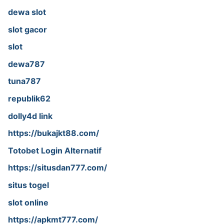
dewa slot
slot gacor
slot
dewa787
tuna787
republik62
dolly4d link
https://bukajkt88.com/
Totobet Login Alternatif
https://situsdan777.com/
situs togel
slot online
https://apkmt777.com/