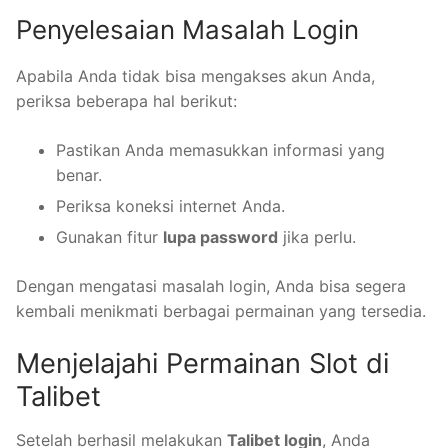
Penyelesaian Masalah Login
Apabila Anda tidak bisa mengakses akun Anda,
periksa beberapa hal berikut:
Pastikan Anda memasukkan informasi yang
benar.
Periksa koneksi internet Anda.
Gunakan fitur
lupa password
jika perlu.
Dengan mengatasi masalah login, Anda bisa segera
kembali menikmati berbagai permainan yang tersedia.
Menjelajahi Permainan Slot di
Talibet
Setelah berhasil melakukan
Talibet login
, Anda