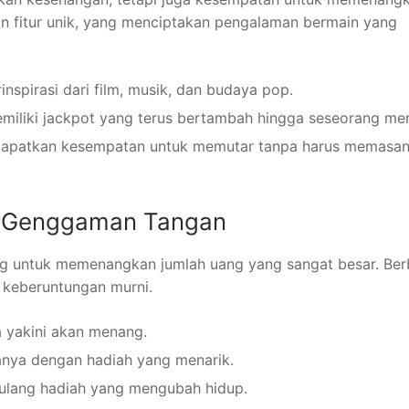
dan fitur unik, yang menciptakan pengalaman bermain yang
inspirasi dari film, musik, dan budaya pop.
miliki jackpot yang terus bertambah hingga seseorang me
apatkan kesempatan untuk memutar tanpa harus memasa
m Genggaman Tangan
g untuk memenangkan jumlah uang yang sangat besar. Be
 keberuntungan murni.
 yakini akan menang.
anya dengan hadiah yang menarik.
lang hadiah yang mengubah hidup.