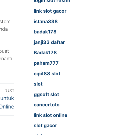
login slot resmi
link slot gacor
istana338
istem
Anda
badak178
janji33 daftar
buat
Badak178
enanti
paham777
cipit88 slot
slot
NEXT
ggsoft slot
 untuk
cancertoto
Online
link slot online
slot gacor