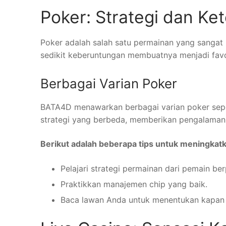
Poker: Strategi dan Ke
Poker adalah salah satu permainan yang sangat 
sedikit keberuntungan membuatnya menjadi favo
Berbagai Varian Poker
BATA4D menawarkan berbagai varian poker seper
strategi yang berbeda, memberikan pengalaman b
Berikut adalah beberapa tips untuk meningkat
Pelajari strategi permainan dari pemain b
Praktikkan manajemen chip yang baik.
Baca lawan Anda untuk menentukan kapan 