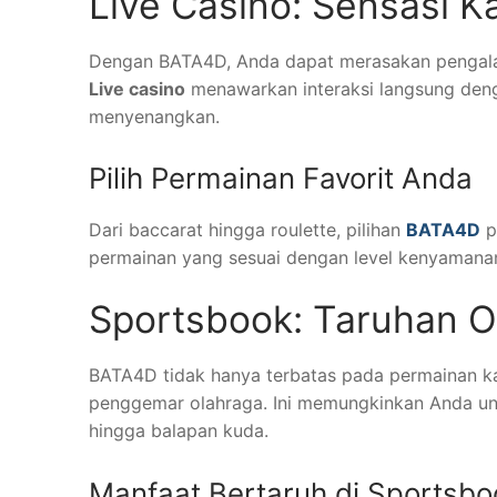
Live Casino: Sensasi 
Dengan BATA4D, Anda dapat merasakan pengalam
Live casino
menawarkan interaksi langsung deng
menyenangkan.
Pilih Permainan Favorit Anda
Dari baccarat hingga roulette, pilihan
BATA4D
p
permainan yang sesuai dengan level kenyamanan
Sportsbook: Taruhan Ol
BATA4D tidak hanya terbatas pada permainan ka
penggemar olahraga. Ini memungkinkan Anda unt
hingga balapan kuda.
Manfaat Bertaruh di Sportsb