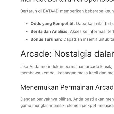
Bertaruh di BATA4D memberikan beberapa keunt
Odds yang Kompetitif:
Dapatkan nilai terba
Berita dan Analisis:
Akses ke informasi ter
Bonus Taruhan:
Dapatkan insentif untuk t
Arcade: Nostalgia dal
Jika Anda merindukan permainan arcade klasik,
membawa kembali kenangan masa kecil dan me
Menemukan Permainan Arcad
Dengan banyaknya pilihan, Anda pasti akan me
game mungkin memiliki elemen jackpot, menjadi