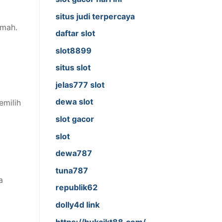
situs judi terpercaya
umah.
daftar slot
slot8899
situs slot
jelas777 slot
dewa slot
emilih
slot gacor
slot
dewa787
tuna787
a
republik62
dolly4d link
https://bukajkt88.com/