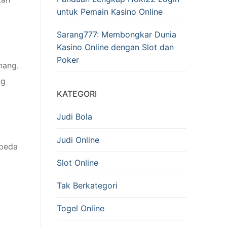
untuk Pemain Kasino Online
Sarang777: Membongkar Dunia
Kasino Online dengan Slot dan
Poker
nang.
ng
KATEGORI
Judi Bola
Judi Online
rbeda
Slot Online
Tak Berkategori
Togel Online