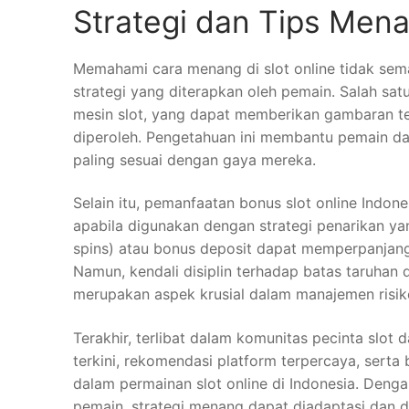
Strategi dan Tips Mena
Memahami cara menang di slot online tidak se
strategi yang diterapkan oleh pemain. Salah sat
mesin slot, yang dapat memberikan gambaran t
diperoleh. Pengetahuan ini membantu pemain d
paling sesuai dengan gaya mereka.
Selain itu, pemanfaatan bonus slot online Indo
apabila digunakan dengan strategi penarikan yan
spins) atau bonus deposit dapat memperpanjan
Namun, kendali disiplin terhadap batas taruha
merupakan aspek krusial dalam manajemen risiko
Terakhir, terlibat dalam komunitas pecinta slo
terkini, rekomendasi platform terpercaya, serta
dalam permainan slot online di Indonesia. Den
pemain, strategi menang dapat diadaptasi dan 