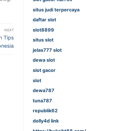
situs judi terpercaya
daftar slot
slot8899
NEXT
n Tips
situs slot
onesia
jelas777 slot
dewa slot
slot gacor
slot
dewa787
tuna787
republik62
dolly4d link
https://bukajkt88.com/