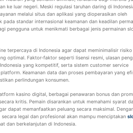
 ke luar negeri. Meski regulasi taruhan daring di Indonesi
ayanan melalui situs dan aplikasi yang dioperasikan oleh
k pada standar internasional keamanan dan keadilan perma
gi pengguna untuk menikmati berbagai jenis permainan sl
ine terpercaya di Indonesia agar dapat meminimalisir risiko
optimal. Faktor-faktor seperti lisensi resmi, ulasan pen
 Indonesia yang kompetitif, serta sistem customer service
i platform. Keamanan data dan proses pembayaran yang efi
stikan perlindungan konsumen.
atform kasino digital, berbagai penawaran bonus dan prom
 secara kritis. Pemain disarankan untuk memahami syarat d
 agar dapat memanfaatkan peluang secara maksimal. Denga
asi secara legal dan profesional akan mampu menciptakan
sl
t dan berkelanjutan di Indonesia.