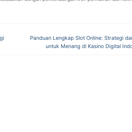
Next
gi
Panduan Lengkap Slot Online: Strategi da
post:
untuk Menang di Kasino Digital Ind