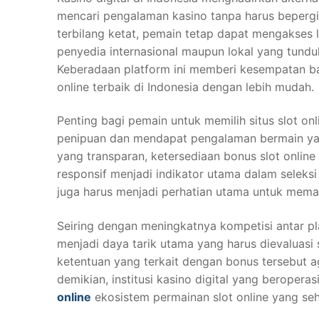
mencari pengalaman kasino tanpa harus bepergian
terbilang ketat, pemain tetap dapat mengakses l
penyedia internasional maupun lokal yang tundu
Keberadaan platform ini memberi kesempatan ba
online terbaik di Indonesia dengan lebih mudah.
Penting bagi pemain untuk memilih situs slot onl
penipuan dan mendapat pengalaman bermain yang 
yang transparan, ketersediaan bonus slot online
responsif menjadi indikator utama dalam seleks
juga harus menjadi perhatian utama untuk mema
Seiring dengan meningkatnya kompetisi antar pl
menjadi daya tarik utama yang harus dievaluasi
ketentuan yang terkait dengan bonus tersebut
demikian, institusi kasino digital yang beroper
online
ekosistem permainan slot online yang seha