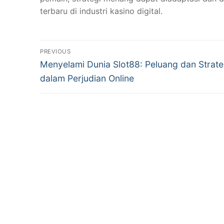
terbaru di industri kasino digital.
Navigasi
PREVIOUS
Previous
pos
Menyelami Dunia Slot88: Peluang dan Strate
post:
dalam Perjudian Online