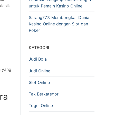
lasik
untuk Pemain Kasino Online
Sarang777: Membongkar Dunia
Kasino Online dengan Slot dan
Poker
KATEGORI
Judi Bola
h yang
Judi Online
Slot Online
ra
Tak Berkategori
Togel Online