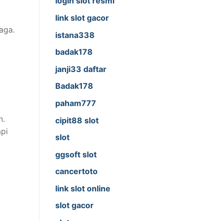
login slot resmi
link slot gacor
aga.
istana338
badak178
janji33 daftar
Badak178
paham777
n.
cipit88 slot
pi
slot
ggsoft slot
cancertoto
link slot online
slot gacor