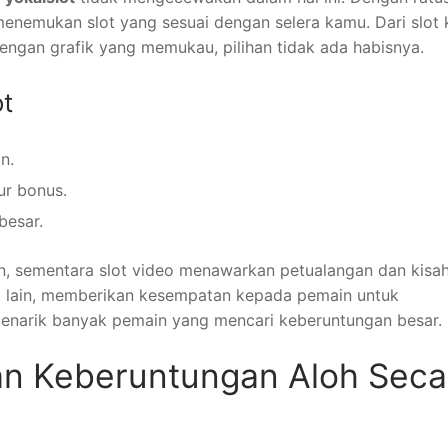
menemukan slot yang sesuai dengan selera kamu. Dari slot k
ngan grafik yang memukau, pilihan tidak ada habisnya.
ot
n.
ur bonus.
esar.
an, sementara slot video menawarkan petualangan dan kisa
isi lain, memberikan kesempatan kepada pemain untuk
enarik banyak pemain yang mencari keberuntungan besar.
an Keberuntungan Aloh Seca