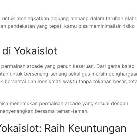
 untuk meningkatkan peluang menang dalam taruhan olahr
ngan pendekatan yang tepat, kamu bisa meminimalisir risiko
di Yokaislot
 permainan arcade yang penuh keseruan. Dari game balap
atan untuk bersenang-senang sekaligus meraih penghargaa
bersantai dan menikmati waktu tanpa tekanan besar, teta
 bisa menemukan permainan arcade yang sesuai dengan
 menyenangkan bersama teman-teman.
okaislot: Raih Keuntungan