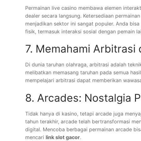
Permainan live casino membawa elemen interakt
dealer secara langsung. Ketersediaan permainan 
menjadikan sektor ini sangat populer. Anda bis
fisik, termasuk interaksi sosial dengan pemain la
7. Memahami Arbitrasi
Di dunia taruhan olahraga, arbitrasi adalah tek
melibatkan memasang taruhan pada semua hasil
mempelajari arbitrasi dapat memberikan wawasan
8. Arcades: Nostalgia 
Tidak hanya di kasino, tetapi arcade juga men
tahun terakhir, arcade telah bertransformasi m
digital. Mencoba berbagai permainan arcade bi
mencari
link slot gacor
.