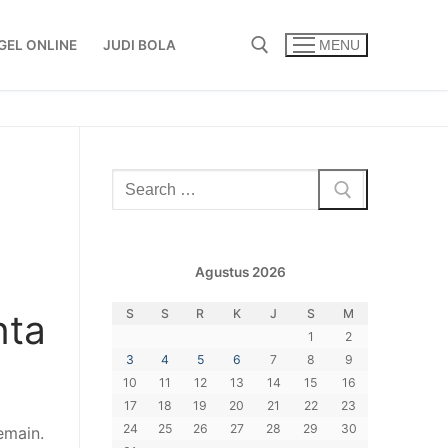
GEL ONLINE
JUDI BOLA
MENU
Cari:
i
Cari:
Agustus 2026
S
S
R
K
J
S
M
nta
1
2
3
4
5
6
7
8
9
10
11
12
13
14
15
16
17
18
19
20
21
22
23
24
25
26
27
28
29
30
emain.