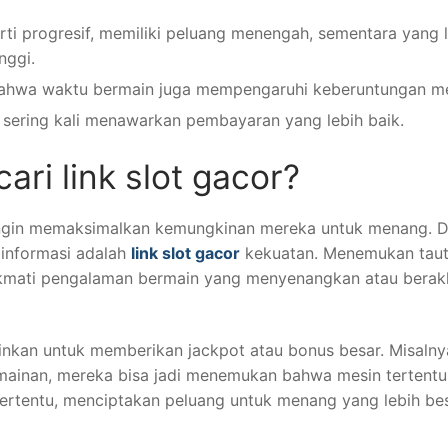
erti progresif, memiliki peluang menengah, sementara yang l
nggi.
bahwa waktu bermain juga mempengaruhi keberuntungan m
i sering kali menawarkan pembayaran yang lebih baik.
ri link slot gacor?
ngin memaksimalkan kemungkinan mereka untuk menang. 
, informasi adalah
link slot gacor
kekuatan. Menemukan tau
ikmati pengalaman bermain yang menyenangkan atau berak
kinkan untuk memberikan jackpot atau bonus besar. Misalny
mainan, mereka bisa jadi menemukan bahwa mesin tertentu
rtentu, menciptakan peluang untuk menang yang lebih bes