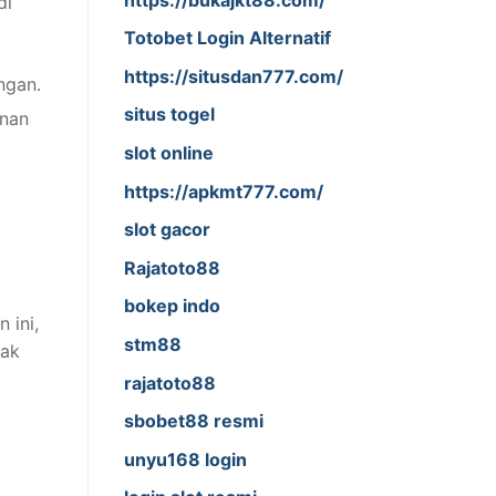
di
Totobet Login Alternatif
https://situsdan777.com/
ngan.
situs togel
anan
slot online
https://apkmt777.com/
slot gacor
Rajatoto88
bokep indo
 ini,
stm88
dak
rajatoto88
sbobet88 resmi
unyu168 login