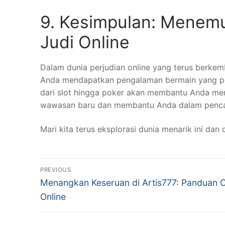
9. Kesimpulan: Menem
Judi Online
Dalam dunia perjudian online yang terus berk
Anda mendapatkan pengalaman bermain yang pen
dari slot hingga poker akan membantu Anda men
wawasan baru dan membantu Anda dalam pencar
Mari kita terus eksplorasi dunia menarik ini da
Navigasi
PREVIOUS
Previous
pos
Menangkan Keseruan di Artis777: Panduan 
post:
Online