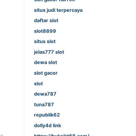
situs judi terpercaya
daftar slot
slot8899
situs slot
jelas777 slot
dewa slot
slot gacor
slot
g
dewa787
tuna787
republik62
dolly4d link
https://bukajkt88.com/