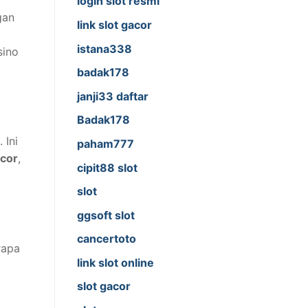
login slot resmi
gan
link slot gacor
istana338
sino
badak178
janji33 daftar
Badak178
 Ini
paham777
acor
,
cipit88 slot
slot
ggsoft slot
cancertoto
rapa
link slot online
slot gacor