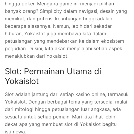
hingga poker. Mengapa game ini menjadi pilihan
banyak orang? Simplicity dalam navigasi, desain yang
memikat, dan potensi keuntungan tinggi adalah
beberapa alasannya. Namun, lebih dari sekadar
hiburan, Yokaislot juga membawa kita dalam
petualangan yang mendebarkan ke dalam ekosistem
perjudian. Di sini, kita akan menjelajahi setiap aspek
menakjubkan dari Yokaislot.
Slot: Permainan Utama di
Yokaislot
Slot adalah jantung dari setiap kasino online, termasuk
Yokaislot. Dengan berbagai tema yang tersedia, mulai
dari mitologi hingga petualangan luar angkasa, ada
sesuatu untuk setiap pemain. Mari kita lihat lebih
dekat apa yang membuat slot di Yokaislot begitu
istimewa.