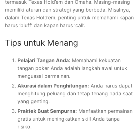
termasuk Texas Hold’em dan Omaha. Masing-masing
memiliki aturan dan strategi yang berbeda. Misalnya,
dalam Texas Hold’em, penting untuk memahami kapan
harus ‘bluff’ dan kapan harus ‘call’.
Tips untuk Menang
Pelajari Tangan Anda:
Memahami kekuatan
tangan poker Anda adalah langkah awal untuk
menguasai permainan.
Akurasi dalam Penghitungan:
Anda harus dapat
menghitung peluang dan tetap tenang pada saat
yang genting.
Praktek Buat Sempurna:
Manfaatkan permainan
gratis untuk meningkatkan skill Anda tanpa
risiko.