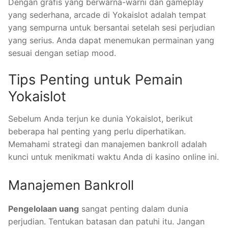
Dengan grafis yang berwarna-warni dan gameplay
yang sederhana, arcade di Yokaislot adalah tempat
yang sempurna untuk bersantai setelah sesi perjudian
yang serius. Anda dapat menemukan permainan yang
sesuai dengan setiap mood.
Tips Penting untuk Pemain
Yokaislot
Sebelum Anda terjun ke dunia Yokaislot, berikut
beberapa hal penting yang perlu diperhatikan.
Memahami strategi dan manajemen bankroll adalah
kunci untuk menikmati waktu Anda di kasino online ini.
Manajemen Bankroll
Pengelolaan uang
sangat penting dalam dunia
perjudian. Tentukan batasan dan patuhi itu. Jangan