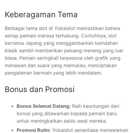
Keberagaman Tema
Berbagai tema slot di Yokaislot memastikan bahwa
setiap pemain merasa terhubung. Contohnya, slot
bertema Jepang yang menggambarkan keindahan
klasik sambil memberikan peluang menang yang luar
biasa. Pemain seringkali terpesona oleh grafik yang
menawan dan suara yang memukau, menciptakan
pengalaman bermain yang lebih mendalam.
Bonus dan Promosi
Bonus Selamat Datang:
Raih keuntungan dari
bonus yang ditawarkan kepada pemain baru
untuk meningkatkan saldo awal mereka.
Promosi Rutin:
Yokaislot senantiasa menawarkan