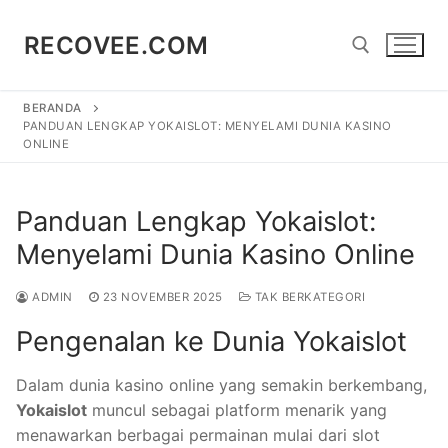
Lompat
ke
RECOVEE.COM
konten
BERANDA
Cari:
PANDUAN LENGKAP YOKAISLOT: MENYELAMI DUNIA KASINO
ONLINE
Panduan Lengkap Yokaislot:
Menyelami Dunia Kasino Online
ADMIN
23 NOVEMBER 2025
TAK BERKATEGORI
Pengenalan ke Dunia Yokaislot
Dalam dunia kasino online yang semakin berkembang,
Yokaislot
muncul sebagai platform menarik yang
menawarkan berbagai permainan mulai dari slot