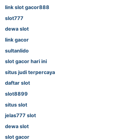
link slot gacor888
slot777
dewa slot
link gacor
sultanlido
slot gacor hari ini
situs judi terpercaya
daftar slot
slot8899
situs slot
jelas777 slot
dewa slot
slot gacor