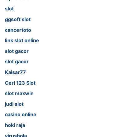
slot
ggsoft slot
cancertoto
link slot online
slot gacor
slot gacor
Kaisar77
Ceri 123 Slot
slot maxwin
judi slot
casino online
hoki raja
virusbola