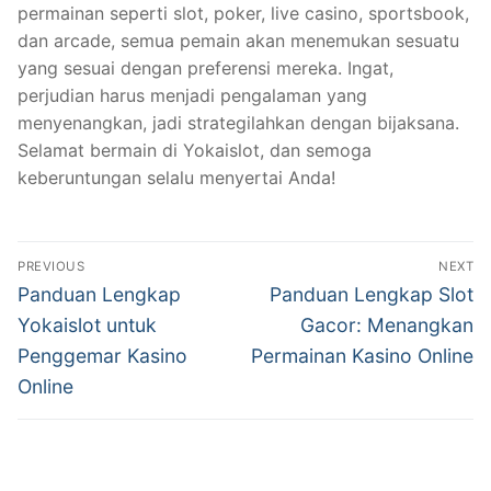
permainan seperti slot, poker, live casino, sportsbook,
dan arcade, semua pemain akan menemukan sesuatu
yang sesuai dengan preferensi mereka. Ingat,
perjudian harus menjadi pengalaman yang
menyenangkan, jadi strategilahkan dengan bijaksana.
Selamat bermain di Yokaislot, dan semoga
keberuntungan selalu menyertai Anda!
Navigasi
PREVIOUS
NEXT
pos
Previous
Next
Panduan Lengkap
Panduan Lengkap Slot
post:
post:
Yokaislot untuk
Gacor: Menangkan
Penggemar Kasino
Permainan Kasino Online
Online