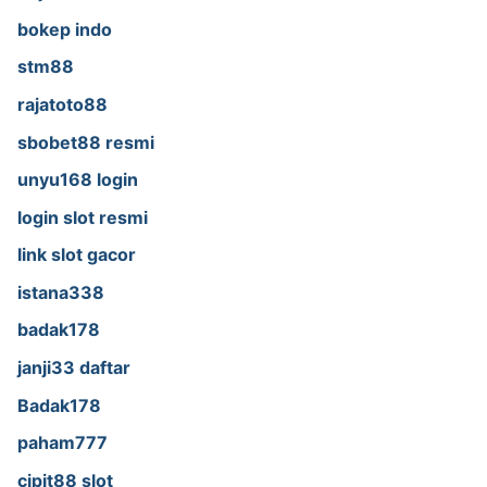
bokep indo
stm88
rajatoto88
sbobet88 resmi
unyu168 login
login slot resmi
link slot gacor
istana338
badak178
janji33 daftar
Badak178
paham777
cipit88 slot