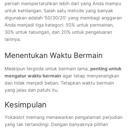
pernah mempertaruhkan lebih dari yang Anda mampu
untuk kehilangan. Salah satu metode yang banyak
digunakan adalah ’50/30/20′ yang membagi anggaran
Anda menjadi tiga kategori: 50% untuk permainan,
30% untuk tabungan, dan 20% untuk pengeluaran
lainnya.
Menentukan Waktu Bermain
Meskipun tergoda untuk bermain lama,
penting untuk
mengatur waktu bermain
agar tetap menyenangkan
dan tidak menjadi beban. Tetapkan waktu bermain
yang jelas dan patuhi itu.
Kesimpulan
Yokaislot memang menawarkan pengalaman perjudian
yang tak tertandingi. Dengan banyaknya pilihan