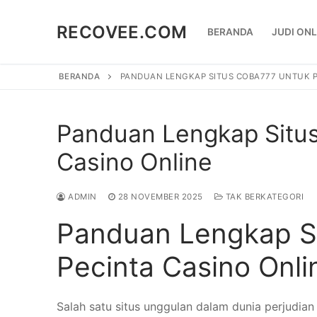
Lompat
ke
RECOVEE.COM
BERANDA
JUDI ONL
konten
BERANDA
PANDUAN LENGKAP SITUS COBA777 UNTUK P
Panduan Lengkap Situs
Casino Online
ADMIN
28 NOVEMBER 2025
TAK BERKATEGORI
Panduan Lengkap S
Pecinta Casino Onli
Salah satu situs unggulan dalam dunia perjudian