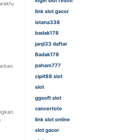
login slot resmi
 waktu
link slot gacor
istana338
badak178
janji33 daftar
Badak178
paham777
arkan.
cipit88 slot
slot
ggsoft slot
cancertoto
ngkan.
link slot online
n
slot gacor