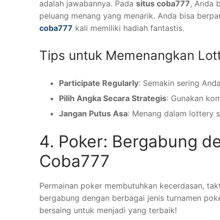
adalah jawabannya. Pada
situs coba777
, Anda 
peluang menang yang menarik. Anda bisa berpar
coba777
kali memiliki hadiah fantastis.
Tips untuk Memenangkan Lot
Participate Regularly
: Semakin sering And
Pilih Angka Secara Strategis
: Gunakan kom
Jangan Putus Asa
: Menang dalam lottery s
4. Poker: Bergabung d
Coba777
Permainan poker membutuhkan kecerdasan, takti
bergabung dengan berbagai jenis turnamen poke
bersaing untuk menjadi yang terbaik!