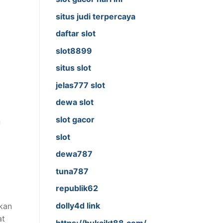
situs judi terpercaya
daftar slot
slot8899
situs slot
jelas777 slot
dewa slot
slot gacor
n
slot
dewa787
tuna787
republik62
dolly4d link
kan
at
https://bukajkt88.com/