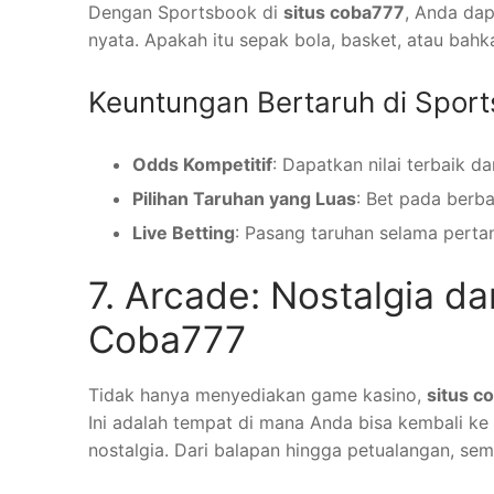
Dengan Sportsbook di
situs coba777
, Anda da
nyata. Apakah itu sepak bola, basket, atau bahk
Keuntungan Bertaruh di Spor
Odds Kompetitif
: Dapatkan nilai terbaik da
Pilihan Taruhan yang Luas
: Bet pada berb
Live Betting
: Pasang taruhan selama pert
7. Arcade: Nostalgia d
Coba777
Tidak hanya menyediakan game kasino,
situs c
Ini adalah tempat di mana Anda bisa kembali k
nostalgia. Dari balapan hingga petualangan, semu