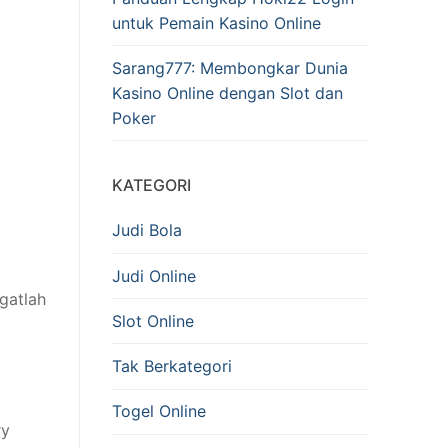
untuk Pemain Kasino Online
Sarang777: Membongkar Dunia
Kasino Online dengan Slot dan
Poker
KATEGORI
Judi Bola
Judi Online
gatlah
Slot Online
Tak Berkategori
Togel Online
ry