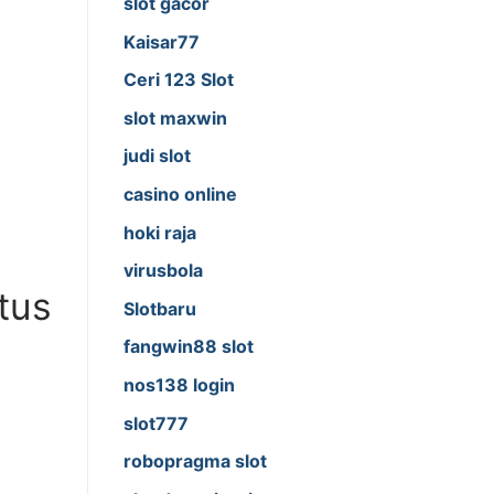
slot gacor
Kaisar77
Ceri 123 Slot
slot maxwin
judi slot
casino online
hoki raja
virusbola
tus
Slotbaru
fangwin88 slot
nos138 login
slot777
robopragma slot