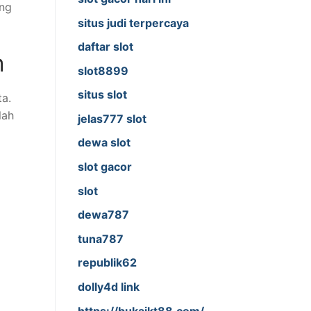
ang
situs judi terpercaya
daftar slot
n
slot8899
situs slot
a.
lah
jelas777 slot
dewa slot
slot gacor
slot
dewa787
tuna787
republik62
dolly4d link
https://bukajkt88.com/