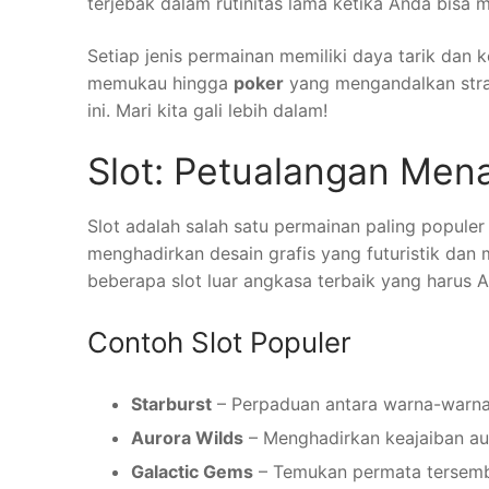
terjebak dalam rutinitas lama ketika Anda bisa 
Setiap jenis permainan memiliki daya tarik dan k
memukau hingga
poker
yang mengandalkan strate
ini. Mari kita gali lebih dalam!
Slot: Petualangan Mena
Slot adalah salah satu permainan paling populer
menghadirkan desain grafis yang futuristik dan m
beberapa slot luar angkasa terbaik yang harus 
Contoh Slot Populer
Starburst
– Perpaduan antara warna-warna
Aurora Wilds
– Menghadirkan keajaiban aur
Galactic Gems
– Temukan permata tersembu