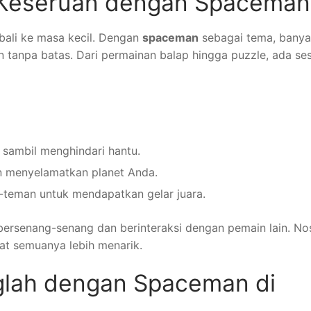
n Keseruan dengan Spaceman
bali ke masa kecil. Dengan
spaceman
sebagai tema, bany
tanpa batas. Dari permainan balap hingga puzzle, ada se
 sambil menghindari hantu.
n menyelamatkan planet Anda.
teman untuk mendapatkan gelar juara.
ersenang-senang dan berinteraksi dengan pemain lain. Nos
 semuanya lebih menarik.
glah dengan Spaceman di