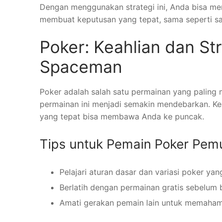
Dengan menggunakan strategi ini, Anda bisa me
membuat keputusan yang tepat, sama seperti s
Poker: Keahlian dan St
Spaceman
Poker adalah salah satu permainan yang paling 
permainan ini menjadi semakin mendebarkan. 
yang tepat bisa membawa Anda ke puncak.
Tips untuk Pemain Poker Pem
Pelajari aturan dasar dan variasi poker ya
Berlatih dengan permainan gratis sebelum
Amati gerakan pemain lain untuk memahami