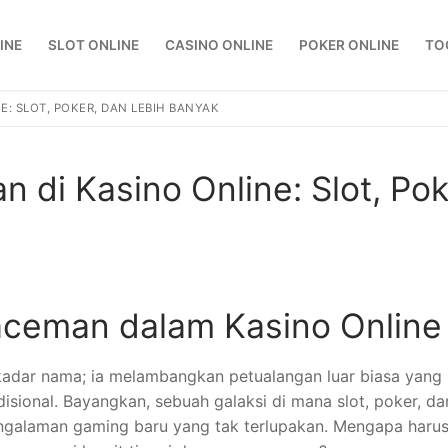
INE
SLOT ONLINE
CASINO ONLINE
POKER ONLINE
TO
E: SLOT, POKER, DAN LEBIH BANYAK
 di Kasino Online: Slot, Pok
ceman dalam Kasino Online
adar nama; ia melambangkan petualangan luar biasa yang
sional. Bayangkan, sebuah galaksi di mana slot, poker, da
ngalaman gaming baru yang tak terlupakan. Mengapa haru