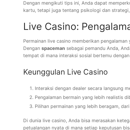
Dengan mengikuti tips ini, Anda dapat memperk
kartu, tetapi juga tentang psikologi dan strateg
Live Casino: Pengala
Permainan live casino memberikan pengalaman y
Dengan
spaceman
sebagai pemandu Anda, Anda 
tempat di mana interaksi sosial bertemu dengan
Keunggulan Live Casino
Interaksi dengan dealer secara langsung me
Pengalaman bermain yang lebih realistis 
Pilihan permainan yang lebih beragam, dari
Di dunia live casino, Anda bisa merasakan kete
petualangan nyata di mana setiap keputusan b