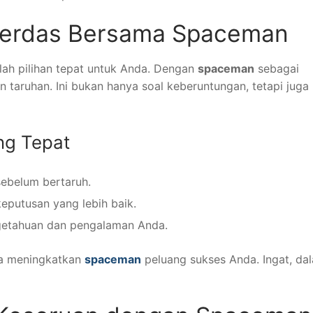
Cerdas Bersama Spaceman
ah pilihan tepat untuk Anda. Dengan
spaceman
sebagai
n taruhan. Ini bukan hanya soal keberuntungan, tetapi juga
ng Tepat
 sebelum bertaruh.
eputusan yang lebih baik.
ngetahuan dan pengalaman Anda.
sa meningkatkan
spaceman
peluang sukses Anda. Ingat, da