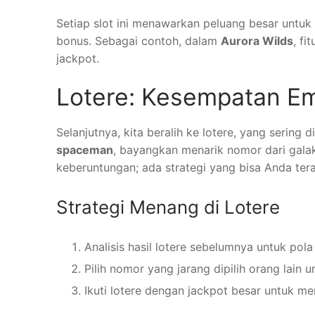
Setiap slot ini menawarkan peluang besar untuk
bonus. Sebagai contoh, dalam
Aurora Wilds
, fi
jackpot.
Lotere: Kesempatan 
Selanjutnya, kita beralih ke lotere, yang serin
spaceman
, bayangkan menarik nomor dari galak
keberuntungan; ada strategi yang bisa Anda ter
Strategi Menang di Lotere
Analisis hasil lotere sebelumnya untuk pol
Pilih nomor yang jarang dipilih orang lain
Ikuti lotere dengan jackpot besar untuk me