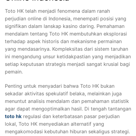
Toto HK telah menjadi fenomena dalam ranah
perjudian online di Indonesia, menempati posisi yang
signifikan dalam lanskap kasino daring. Pemahaman
mendalam tentang Toto HK membutuhkan eksplorasi
terhadap aspek historis dan mekanisme permainan
yang mendasarinya. Kompleksitas dari sistem taruhan
ini mengandung unsur ketidakpastian yang menjadikan
setiap keputusan strategis menjadi sangat krusial bagi
pemain.
Penting untuk menyadari bahwa Toto HK bukan
sekadar aktivitas spekulatif belaka, melainkan juga
menuntut analisis mendalam dan pemahaman statistik
agar dapat mengoptimalkan hasil. Di tengah tantangan
toto hk
regulasi dan keterbatasan pasar perjudian
lokal, Toto HK menyediakan alternatif yang
mengakomodasi kebutuhan hiburan sekaligus strategi.