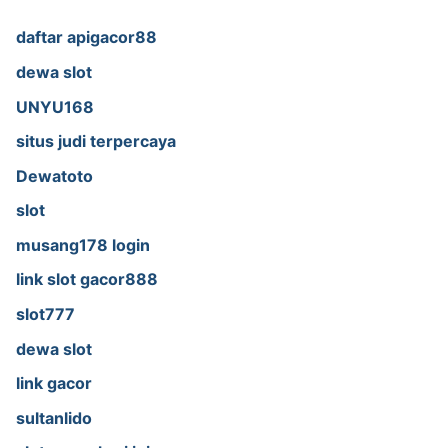
daftar apigacor88
dewa slot
UNYU168
situs judi terpercaya
Dewatoto
slot
musang178 login
link slot gacor888
slot777
dewa slot
link gacor
sultanlido