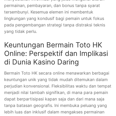
permainan, pembayaran, dan bonus tanpa syarat
tersembunyi. Kesemua elemen ini membentuk
lingkungan yang kondusif bagi pemain untuk fokus
pada pengembangan strategi tanpa distraksi teknis
yang tidak perlu.
Keuntungan Bermain Toto HK
Online: Perspektif dan Implikasi
di Dunia Kasino Daring
Bermain Toto HK secara online menawarkan berbagai
keuntungan unik yang tidak mudah ditemukan dalam
perjudian konvensional. Fleksibilitas waktu dan tempat
menjadi nilai tambah signifikan, di mana para pemain
dapat berpartisipasi kapan saja dan dari mana saja
tanpa batasan geografis. Ini membuka peluang yang
lebih luas dan inklusif dalam mengakses permainan