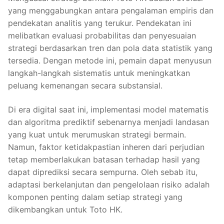
yang menggabungkan antara pengalaman empiris dan
pendekatan analitis yang terukur. Pendekatan ini
melibatkan evaluasi probabilitas dan penyesuaian
strategi berdasarkan tren dan pola data statistik yang
tersedia. Dengan metode ini, pemain dapat menyusun
langkah-langkah sistematis untuk meningkatkan
peluang kemenangan secara substansial.
Di era digital saat ini, implementasi model matematis
dan algoritma prediktif sebenarnya menjadi landasan
yang kuat untuk merumuskan strategi bermain.
Namun, faktor ketidakpastian inheren dari perjudian
tetap memberlakukan batasan terhadap hasil yang
dapat diprediksi secara sempurna. Oleh sebab itu,
adaptasi berkelanjutan dan pengelolaan risiko adalah
komponen penting dalam setiap strategi yang
dikembangkan untuk Toto HK.