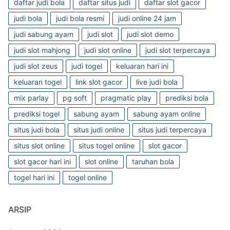
daftar judi bola
daftar situs judi
daftar slot gacor
judi bola
judi bola resmi
judi online 24 jam
judi sabung ayam
judi slot
judi slot demo
judi slot mahjong
judi slot online
judi slot terpercaya
judi slot zeus
judi togel
keluaran hari ini
keluaran togel
link slot gacor
live judi bola
mix parlay
pg soft
pragmatic play
prediksi bola
prediksi togel
sabung ayam
sabung ayam online
situs judi bola
situs judi online
situs judi terpercaya
situs slot online
situs togel online
slot gacor
slot gacor hari ini
slot online
taruhan bola
togel hari ini
togel online
ARSIP