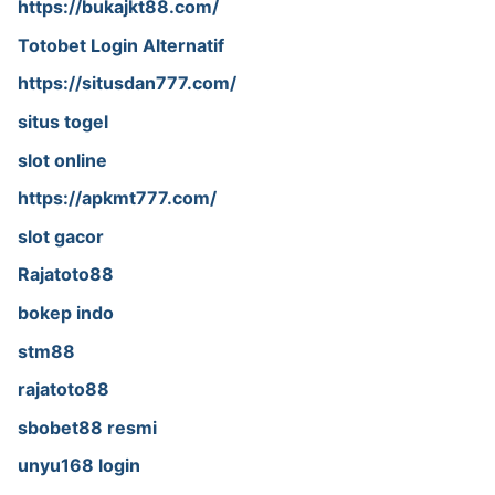
https://bukajkt88.com/
Totobet Login Alternatif
https://situsdan777.com/
situs togel
slot online
https://apkmt777.com/
slot gacor
Rajatoto88
bokep indo
stm88
rajatoto88
sbobet88 resmi
unyu168 login