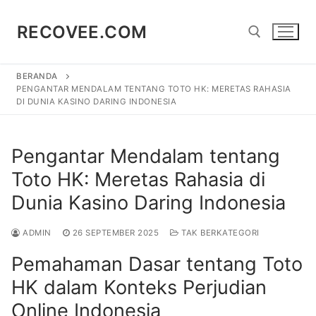
Lompat
ke
RECOVEE.COM
konten
BERANDA
Cari:
PENGANTAR MENDALAM TENTANG TOTO HK: MERETAS RAHASIA
DI DUNIA KASINO DARING INDONESIA
Pengantar Mendalam tentang
Toto HK: Meretas Rahasia di
Dunia Kasino Daring Indonesia
ADMIN
26 SEPTEMBER 2025
TAK BERKATEGORI
Pemahaman Dasar tentang Toto
HK dalam Konteks Perjudian
Online Indonesia