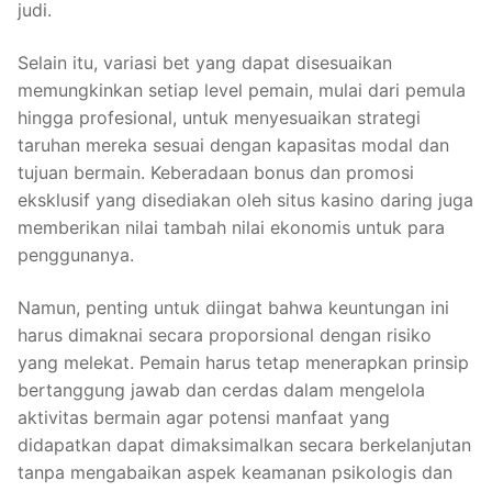
judi.
Selain itu, variasi bet yang dapat disesuaikan
memungkinkan setiap level pemain, mulai dari pemula
hingga profesional, untuk menyesuaikan strategi
taruhan mereka sesuai dengan kapasitas modal dan
tujuan bermain. Keberadaan bonus dan promosi
eksklusif yang disediakan oleh situs kasino daring juga
memberikan nilai tambah nilai ekonomis untuk para
penggunanya.
Namun, penting untuk diingat bahwa keuntungan ini
harus dimaknai secara proporsional dengan risiko
yang melekat. Pemain harus tetap menerapkan prinsip
bertanggung jawab dan cerdas dalam mengelola
aktivitas bermain agar potensi manfaat yang
didapatkan dapat dimaksimalkan secara berkelanjutan
tanpa mengabaikan aspek keamanan psikologis dan