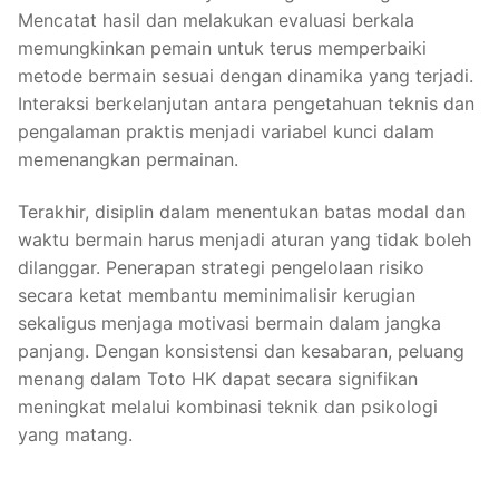
Mencatat hasil dan melakukan evaluasi berkala
memungkinkan pemain untuk terus memperbaiki
metode bermain sesuai dengan dinamika yang terjadi.
Interaksi berkelanjutan antara pengetahuan teknis dan
pengalaman praktis menjadi variabel kunci dalam
memenangkan permainan.
Terakhir, disiplin dalam menentukan batas modal dan
waktu bermain harus menjadi aturan yang tidak boleh
dilanggar. Penerapan strategi pengelolaan risiko
secara ketat membantu meminimalisir kerugian
sekaligus menjaga motivasi bermain dalam jangka
panjang. Dengan konsistensi dan kesabaran, peluang
menang dalam Toto HK dapat secara signifikan
meningkat melalui kombinasi teknik dan psikologi
yang matang.