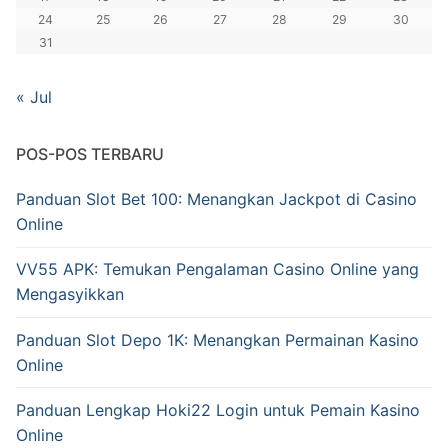
24
25
26
27
28
29
30
31
« Jul
POS-POS TERBARU
Panduan Slot Bet 100: Menangkan Jackpot di Casino
Online
VV55 APK: Temukan Pengalaman Casino Online yang
Mengasyikkan
Panduan Slot Depo 1K: Menangkan Permainan Kasino
Online
Panduan Lengkap Hoki22 Login untuk Pemain Kasino
Online