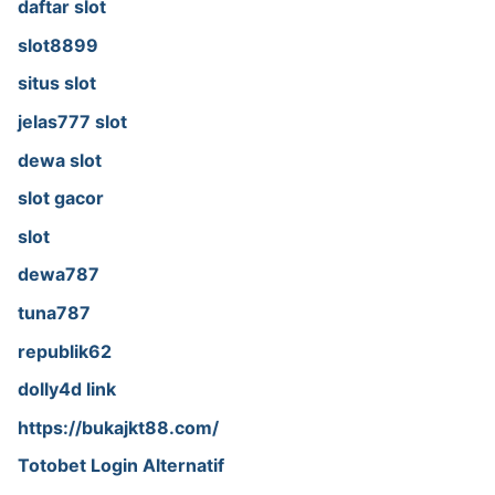
daftar slot
slot8899
situs slot
jelas777 slot
dewa slot
slot gacor
slot
dewa787
tuna787
republik62
dolly4d link
https://bukajkt88.com/
Totobet Login Alternatif