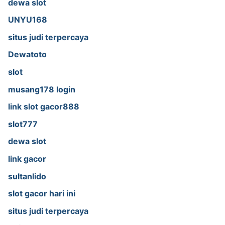
dewa slot
UNYU168
situs judi terpercaya
Dewatoto
slot
musang178 login
link slot gacor888
slot777
dewa slot
link gacor
sultanlido
slot gacor hari ini
situs judi terpercaya