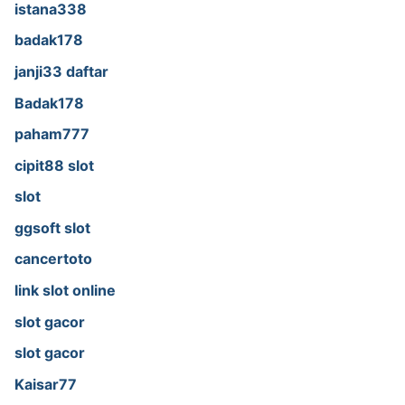
istana338
badak178
janji33 daftar
Badak178
paham777
cipit88 slot
slot
ggsoft slot
cancertoto
link slot online
slot gacor
slot gacor
Kaisar77