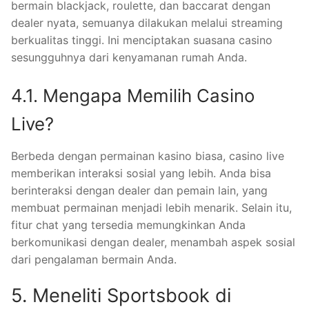
bermain blackjack, roulette, dan baccarat dengan
dealer nyata, semuanya dilakukan melalui streaming
berkualitas tinggi. Ini menciptakan suasana casino
sesungguhnya dari kenyamanan rumah Anda.
4.1. Mengapa Memilih Casino
Live?
Berbeda dengan permainan kasino biasa, casino live
memberikan interaksi sosial yang lebih. Anda bisa
berinteraksi dengan dealer dan pemain lain, yang
membuat permainan menjadi lebih menarik. Selain itu,
fitur chat yang tersedia memungkinkan Anda
berkomunikasi dengan dealer, menambah aspek sosial
dari pengalaman bermain Anda.
5. Meneliti Sportsbook di