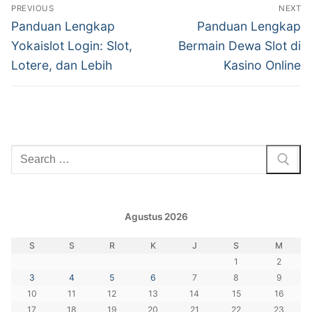
Navigasi
PREVIOUS
NEXT
pos
Previous
Next
Panduan Lengkap
Panduan Lengkap
post:
post:
Yokaislot Login: Slot,
Bermain Dewa Slot di
Lotere, dan Lebih
Kasino Online
Cari:
Agustus 2026
S
S
R
K
J
S
M
1
2
3
4
5
6
7
8
9
10
11
12
13
14
15
16
17
18
19
20
21
22
23