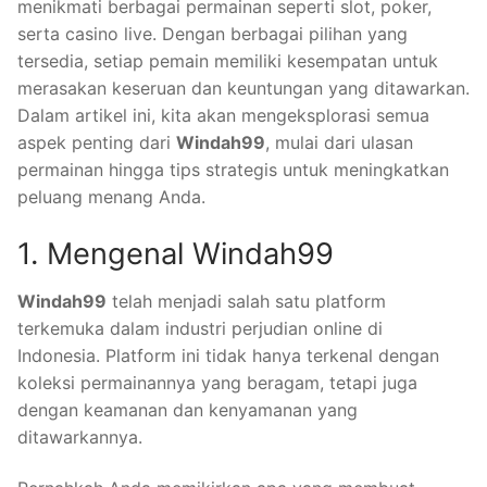
menikmati berbagai permainan seperti slot, poker,
serta casino live. Dengan berbagai pilihan yang
tersedia, setiap pemain memiliki kesempatan untuk
merasakan keseruan dan keuntungan yang ditawarkan.
Dalam artikel ini, kita akan mengeksplorasi semua
aspek penting dari
Windah99
, mulai dari ulasan
permainan hingga tips strategis untuk meningkatkan
peluang menang Anda.
1. Mengenal Windah99
Windah99
telah menjadi salah satu platform
terkemuka dalam industri perjudian online di
Indonesia. Platform ini tidak hanya terkenal dengan
koleksi permainannya yang beragam, tetapi juga
dengan keamanan dan kenyamanan yang
ditawarkannya.