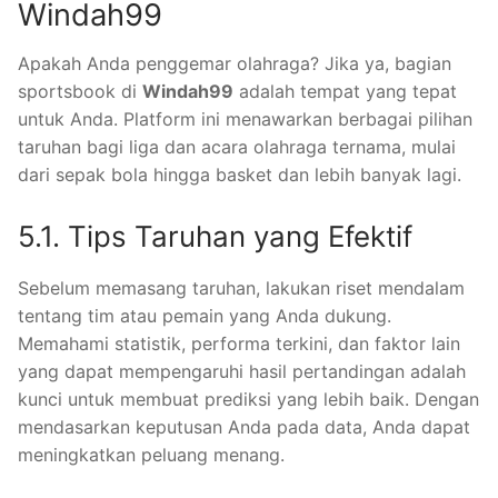
Windah99
Apakah Anda penggemar olahraga? Jika ya, bagian
sportsbook di
Windah99
adalah tempat yang tepat
untuk Anda. Platform ini menawarkan berbagai pilihan
taruhan bagi liga dan acara olahraga ternama, mulai
dari sepak bola hingga basket dan lebih banyak lagi.
5.1. Tips Taruhan yang Efektif
Sebelum memasang taruhan, lakukan riset mendalam
tentang tim atau pemain yang Anda dukung.
Memahami statistik, performa terkini, dan faktor lain
yang dapat mempengaruhi hasil pertandingan adalah
kunci untuk membuat prediksi yang lebih baik. Dengan
mendasarkan keputusan Anda pada data, Anda dapat
meningkatkan peluang menang.