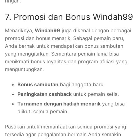
ringan.
7. Promosi dan Bonus Windah99
Menariknya,
Windah99
juga dikenal dengan berbagai
promosi dan bonus menarik. Sebagai pemain baru,
Anda berhak untuk mendapatkan bonus sambutan
yang menggiurkan. Sementara pemain lama bisa
menikmati bonus loyalitas dan program afiliasi yang
menguntungkan.
Bonus sambutan
bagi anggota baru.
Peningkatan cashback
untuk pemain setia.
Turnamen dengan hadiah menarik
yang bisa
diikuti semua pemain.
Pastikan untuk memanfaatkan semua promosi yang
tersedia agar pengalaman bermain Anda semakin