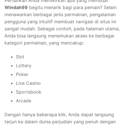
Pernahkah Anda memikirkan apa yang membuat
Windah99
begitu menarik bagi para pemain? Selain
menawarkan berbagai jenis permainan, pengalaman
pengguna yang intuitif membuat navigasi di situs ini
sangat mudah. Sebagai contoh, pada halaman utama,
Anda bisa langsung menemukan akses ke berbagai
kategori permainan, yang mencakup:
Slot
Lottery
Poker
Live Casino
Sportsbook
Arcade
Dengan hanya beberapa klik, Anda dapat langsung
terjun ke dalam dunia perjudian yang penuh dengan