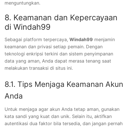
menguntungkan.
8. Keamanan dan Kepercayaan
di Windah99
Sebagai platform terpercaya,
Windah99
menjamin
keamanan dan privasi setiap pemain. Dengan
teknologi enkripsi terkini dan sistem penyimpanan
data yang aman, Anda dapat merasa tenang saat
melakukan transaksi di situs ini.
8.1. Tips Menjaga Keamanan Akun
Anda
Untuk menjaga agar akun Anda tetap aman, gunakan
kata sandi yang kuat dan unik. Selain itu, aktifkan
autentikasi dua faktor bila tersedia, dan jangan pernah