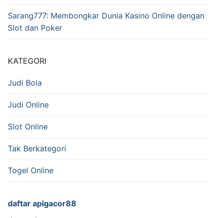
Sarang777: Membongkar Dunia Kasino Online dengan
Slot dan Poker
KATEGORI
Judi Bola
Judi Online
Slot Online
Tak Berkategori
Togel Online
daftar apigacor88