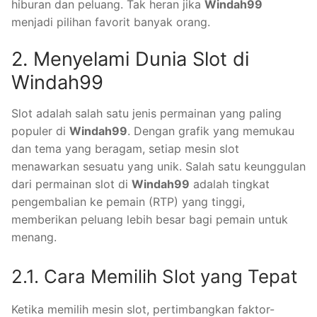
hiburan dan peluang. Tak heran jika
Windah99
menjadi pilihan favorit banyak orang.
2. Menyelami Dunia Slot di
Windah99
Slot adalah salah satu jenis permainan yang paling
populer di
Windah99
. Dengan grafik yang memukau
dan tema yang beragam, setiap mesin slot
menawarkan sesuatu yang unik. Salah satu keunggulan
dari permainan slot di
Windah99
adalah tingkat
pengembalian ke pemain (RTP) yang tinggi,
memberikan peluang lebih besar bagi pemain untuk
menang.
2.1. Cara Memilih Slot yang Tepat
Ketika memilih mesin slot, pertimbangkan faktor-