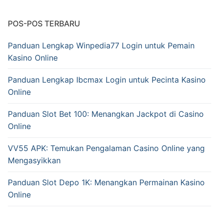
POS-POS TERBARU
Panduan Lengkap Winpedia77 Login untuk Pemain
Kasino Online
Panduan Lengkap Ibcmax Login untuk Pecinta Kasino
Online
Panduan Slot Bet 100: Menangkan Jackpot di Casino
Online
VV55 APK: Temukan Pengalaman Casino Online yang
Mengasyikkan
Panduan Slot Depo 1K: Menangkan Permainan Kasino
Online