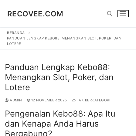
Lompat
ke
RECOVEE.COM
konten
BERANDA
Cari:
PANDUAN LENGKAP KEBO88: MENANGKAN SLOT, POKER, DAN
LOTERE
Panduan Lengkap Kebo88:
Menangkan Slot, Poker, dan
Lotere
ADMIN
12 NOVEMBER 2025
TAK BERKATEGORI
Pengenalan Kebo88: Apa Itu
dan Kenapa Anda Harus
Bergabung?