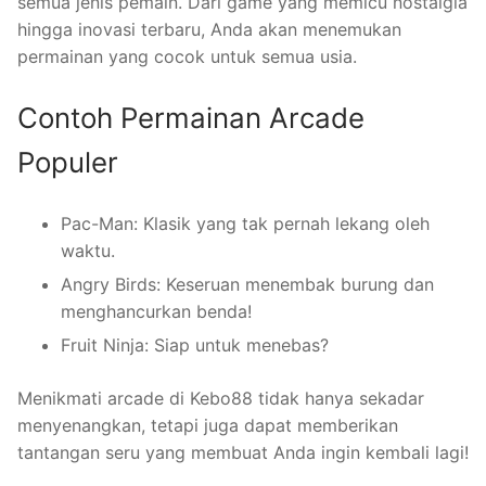
semua jenis pemain. Dari game yang memicu nostalgia
hingga inovasi terbaru, Anda akan menemukan
permainan yang cocok untuk semua usia.
Contoh Permainan Arcade
Populer
Pac-Man: Klasik yang tak pernah lekang oleh
waktu.
Angry Birds: Keseruan menembak burung dan
menghancurkan benda!
Fruit Ninja: Siap untuk menebas?
Menikmati arcade di Kebo88 tidak hanya sekadar
menyenangkan, tetapi juga dapat memberikan
tantangan seru yang membuat Anda ingin kembali lagi!