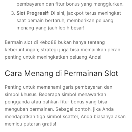
pembayaran dan fitur bonus yang menggiurkan.
Slot Progresif
: Di sini, jackpot terus meningkat
saat pemain bertaruh, memberikan peluang
menang yang jauh lebih besar!
Bermain slot di Kebo88 bukan hanya tentang
keberuntungan; strategi juga bisa memainkan peran
penting untuk meningkatkan peluang Anda!
Cara Menang di Permainan Slot
Penting untuk memahami garis pembayaran dan
simbol khusus. Beberapa simbol menawarkan
pengganda atau bahkan fitur bonus yang bisa
mengubah permainan. Sebagai contoh, jika Anda
mendapatkan tiga simbol scatter, Anda biasanya akan
memicu putaran gratis!