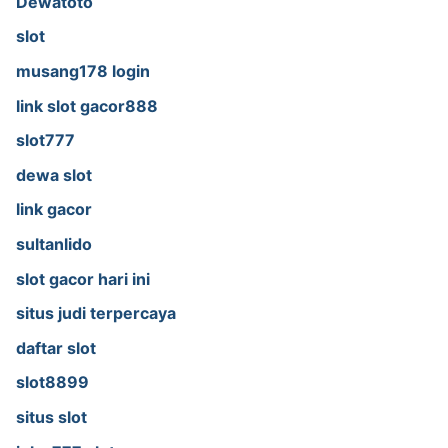
Dewatoto
slot
musang178 login
link slot gacor888
slot777
dewa slot
link gacor
sultanlido
slot gacor hari ini
situs judi terpercaya
daftar slot
slot8899
situs slot