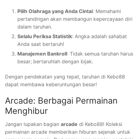
Pilih Olahraga yang Anda Cintai
: Memahami
pertandingan akan membangun kepercayaan diri
dalam taruhan.
Selalu Periksa Statistik
: Angka adalah sahabat
Anda saat bertaruh!
Manajemen Bankroll
: Tidak semua taruhan harus
besar; bertaruhlah dengan bijak.
Dengan pendekatan yang tepat, taruhan di Kebo88
dapat membawa keberuntungan besar!
Arcade: Berbagai Permainan
Menghibur
Jangan lupakan bagian
arcade
di Kebo88! Koleksi
permainan arcade memberikan hiburan sejenak untuk