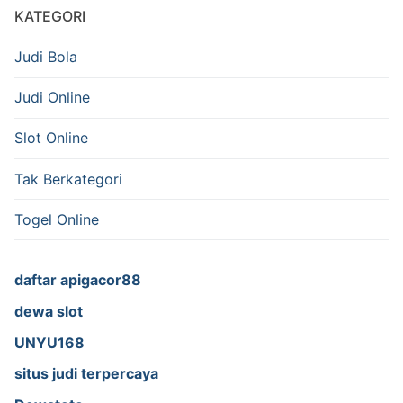
KATEGORI
Judi Bola
Judi Online
Slot Online
Tak Berkategori
Togel Online
daftar apigacor88
dewa slot
UNYU168
situs judi terpercaya