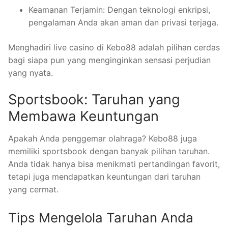
Keamanan Terjamin: Dengan teknologi enkripsi,
pengalaman Anda akan aman dan privasi terjaga.
Menghadiri live casino di Kebo88 adalah pilihan cerdas
bagi siapa pun yang menginginkan sensasi perjudian
yang nyata.
Sportsbook: Taruhan yang
Membawa Keuntungan
Apakah Anda penggemar olahraga? Kebo88 juga
memiliki sportsbook dengan banyak pilihan taruhan.
Anda tidak hanya bisa menikmati pertandingan favorit,
tetapi juga mendapatkan keuntungan dari taruhan
yang cermat.
Tips Mengelola Taruhan Anda