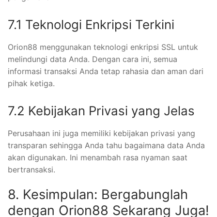
7.1 Teknologi Enkripsi Terkini
Orion88 menggunakan teknologi enkripsi SSL untuk
melindungi data Anda. Dengan cara ini, semua
informasi transaksi Anda tetap rahasia dan aman dari
pihak ketiga.
7.2 Kebijakan Privasi yang Jelas
Perusahaan ini juga memiliki kebijakan privasi yang
transparan sehingga Anda tahu bagaimana data Anda
akan digunakan. Ini menambah rasa nyaman saat
bertransaksi.
8. Kesimpulan: Bergabunglah
dengan Orion88 Sekarang Juga!