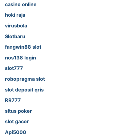
casino online
hoki raja
virusbola
Slotbaru
fangwin88 slot
nos138 login
slot777
robopragma slot
slot deposit qris
RR777
situs poker
slot gacor
Api5000