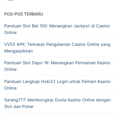
POS-POS TERBARU
Panduan Slot Bet 100: Menangkan Jackpot di Casino
Online
VV55 APK: Temukan Pengalaman Casino Online yang
Mengasyikkan
Panduan Slot Depo 1K: Menangkan Permainan Kasino
Online
Panduan Lengkap Hoki22 Login untuk Pemain Kasino
Online
Sarang777: Membongkar Dunia Kasino Online dengan
Slot dan Poker