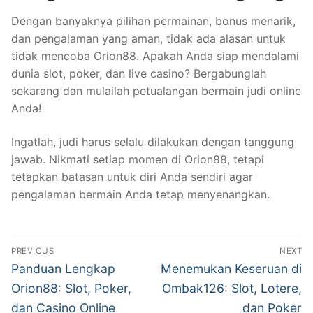
Dengan banyaknya pilihan permainan, bonus menarik,
dan pengalaman yang aman, tidak ada alasan untuk
tidak mencoba Orion88. Apakah Anda siap mendalami
dunia slot, poker, dan live casino? Bergabunglah
sekarang dan mulailah petualangan bermain judi online
Anda!
Ingatlah, judi harus selalu dilakukan dengan tanggung
jawab. Nikmati setiap momen di Orion88, tetapi
tetapkan batasan untuk diri Anda sendiri agar
pengalaman bermain Anda tetap menyenangkan.
Navigasi
PREVIOUS
NEXT
pos
Previous
Next
Panduan Lengkap
Menemukan Keseruan di
post:
post:
Orion88: Slot, Poker,
Ombak126: Slot, Lotere,
dan Casino Online
dan Poker