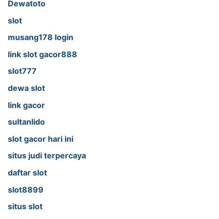
Dewatoto
slot
musang178 login
link slot gacor888
slot777
dewa slot
link gacor
sultanlido
slot gacor hari ini
situs judi terpercaya
daftar slot
slot8899
situs slot