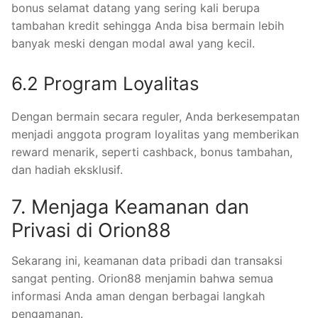
bonus selamat datang yang sering kali berupa
tambahan kredit sehingga Anda bisa bermain lebih
banyak meski dengan modal awal yang kecil.
6.2 Program Loyalitas
Dengan bermain secara reguler, Anda berkesempatan
menjadi anggota program loyalitas yang memberikan
reward menarik, seperti cashback, bonus tambahan,
dan hadiah eksklusif.
7. Menjaga Keamanan dan
Privasi di Orion88
Sekarang ini, keamanan data pribadi dan transaksi
sangat penting. Orion88 menjamin bahwa semua
informasi Anda aman dengan berbagai langkah
pengamanan.