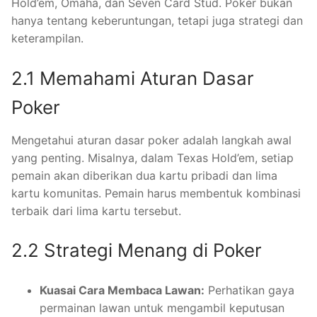
Hold’em, Omaha, dan Seven Card Stud. Poker bukan
hanya tentang keberuntungan, tetapi juga strategi dan
keterampilan.
2.1 Memahami Aturan Dasar
Poker
Mengetahui aturan dasar poker adalah langkah awal
yang penting. Misalnya, dalam Texas Hold’em, setiap
pemain akan diberikan dua kartu pribadi dan lima
kartu komunitas. Pemain harus membentuk kombinasi
terbaik dari lima kartu tersebut.
2.2 Strategi Menang di Poker
Kuasai Cara Membaca Lawan:
Perhatikan gaya
permainan lawan untuk mengambil keputusan