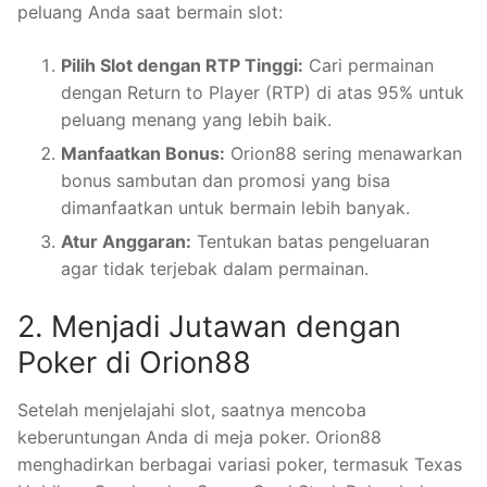
peluang Anda saat bermain slot:
Pilih Slot dengan RTP Tinggi:
Cari permainan
dengan Return to Player (RTP) di atas 95% untuk
peluang menang yang lebih baik.
Manfaatkan Bonus:
Orion88 sering menawarkan
bonus sambutan dan promosi yang bisa
dimanfaatkan untuk bermain lebih banyak.
Atur Anggaran:
Tentukan batas pengeluaran
agar tidak terjebak dalam permainan.
2. Menjadi Jutawan dengan
Poker di Orion88
Setelah menjelajahi slot, saatnya mencoba
keberuntungan Anda di meja poker. Orion88
menghadirkan berbagai variasi poker, termasuk Texas