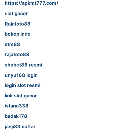
https://apkmt777.com/
slot gacor
Rajatoto88
bokep indo
stm88
rajatoto88
sbobet88 resmi
unyu168 login
login slot resmi
link slot gacor
istana338
badak178
janji33 daftar