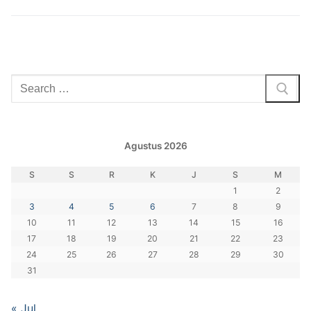
Cari:
Agustus 2026
S
S
R
K
J
S
M
1
2
3
4
5
6
7
8
9
10
11
12
13
14
15
16
17
18
19
20
21
22
23
24
25
26
27
28
29
30
31
« Jul