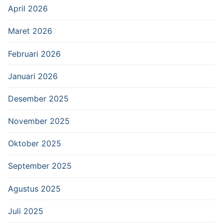
April 2026
Maret 2026
Februari 2026
Januari 2026
Desember 2025
November 2025
Oktober 2025
September 2025
Agustus 2025
Juli 2025