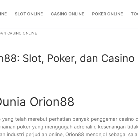
INE
SLOT ONLINE
CASINO ONLINE
POKER ONLINE
TO
DAN CASINO ONLINE
88: Slot, Poker, dan Casino
Dunia Orion88
ne yang telah merebut perhatian banyak penggemar casino 
ermainan poker yang menggugah adrenalin, kesenangan tida
 industri perjudian online, Orion88 menonjol sebagai sala