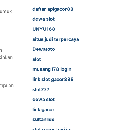
daftar apigacor88
 untuk
dewa slot
UNYU168
situs judi terpercaya
Dewatoto
n
kinkan
slot
musang178 login
link slot gacor888
mpilan
slot777
dewa slot
link gacor
sultanlido
slot gacor hari ini