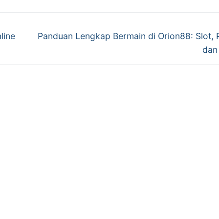
Next
line
Panduan Lengkap Bermain di Orion88: Slot, 
post:
dan