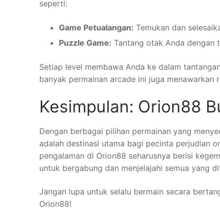
seperti:
Game Petualangan:
Temukan dan selesaika
Puzzle Game:
Tantang otak Anda dengan t
Setiap level membawa Anda ke dalam tantangan 
banyak permainan arcade ini juga menawarkan re
Kesimpulan: Orion88 
Dengan berbagai pilihan permainan yang menye
adalah destinasi utama bagi pecinta perjudian on
pengalaman di Orion88 seharusnya berisi kegemb
untuk bergabung dan menjelajahi semua yang dit
Jangan lupa untuk selalu bermain secara berta
Orion88!