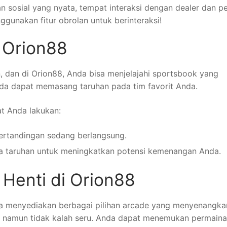
 sosial yang nyata, tempat interaksi dengan dealer dan p
gunakan fitur obrolan untuk berinteraksi!
 Orion88
n, dan di Orion88, Anda bisa menjelajahi sportsbook yang
nda dapat memasang taruhan pada tim favorit Anda.
at Anda lakukan:
ertandingan sedang berlangsung.
 taruhan untuk meningkatkan potensi kemenangan Anda.
Henti di Orion88
uga menyediakan berbagai pilihan arcade yang menyenangka
a namun tidak kalah seru. Anda dapat menemukan permain