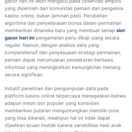
gacor hari ini lebih mengacu pada observasi empiris
yang diperoleh dari komunitas pemain dan pengelola
kasino online, bukan jaminan pasti. Perubahan
algoritma dan penyelarasan bonus dalam permainan
memberikan dinamika baru yang membuat setiap
slot
gacor hari ini
pengamatan perlu dikaji ulang secara
reguler. Namun, dengan analisis data yang
komperehensif dan penyesuaian strategi permainan,
pemain dapat merumuskan pendekatan berbasis
informasi yang meningkatkan kemungkinan menang
secara signifikan.
Initiatif penelitian dan pengumpulan data pada
platform kasino online terpercaya menegaskan bahwa
adapun mesin slot populer yang konsisten
memberikan putaran menguntungkan memiliki pola
yang bisa dikenali, meskipun hal ini tidak dapat
dijadikan acuan mutlak karena variabilitas hasil acak