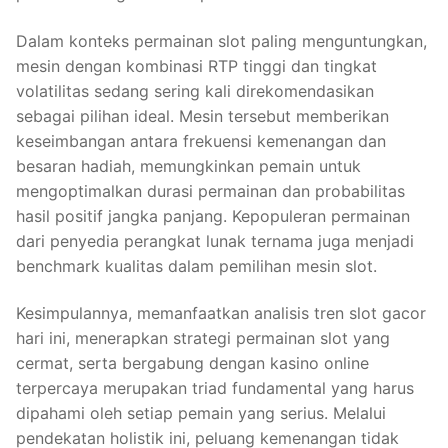
Dalam konteks permainan slot paling menguntungkan,
mesin dengan kombinasi RTP tinggi dan tingkat
volatilitas sedang sering kali direkomendasikan
sebagai pilihan ideal. Mesin tersebut memberikan
keseimbangan antara frekuensi kemenangan dan
besaran hadiah, memungkinkan pemain untuk
mengoptimalkan durasi permainan dan probabilitas
hasil positif jangka panjang. Kepopuleran permainan
dari penyedia perangkat lunak ternama juga menjadi
benchmark kualitas dalam pemilihan mesin slot.
Kesimpulannya, memanfaatkan analisis tren slot gacor
hari ini, menerapkan strategi permainan slot yang
cermat, serta bergabung dengan kasino online
terpercaya merupakan triad fundamental yang harus
dipahami oleh setiap pemain yang serius. Melalui
pendekatan holistik ini, peluang kemenangan tidak