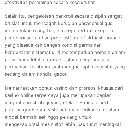
efektivitas permainan secara keseluruhan.
Selain itu, pengelolaan bankroll secara disiplin sangat
krusial untuk mencegah kerugian besar sekaligus
memberikan ruang bagi strategi bertahap seperti
penggunaan taruhan progresif atau fluktuasi taruhan
yang disesuaikan dengan kondisi permainan.
Pendekatan sistematis ini menempatkan pemain dalam
posisi yang lebih strategis dalam menjalani sesi
permainan, terutama saat menghadapi mesin slot yang
sedang dalam kondisi gacor.
Memanfaatkan bonus kasino dan promosi khusus dari
kasino online terpercaya juga merupakan bagian
integral dari strategi yang efektif. Bonus seperti
putaran gratis dan cashback memberikan tambahan
modal bermain sehingga peluang untuk
mengeksplorasi mesin slot lebih luas turut meningkat.