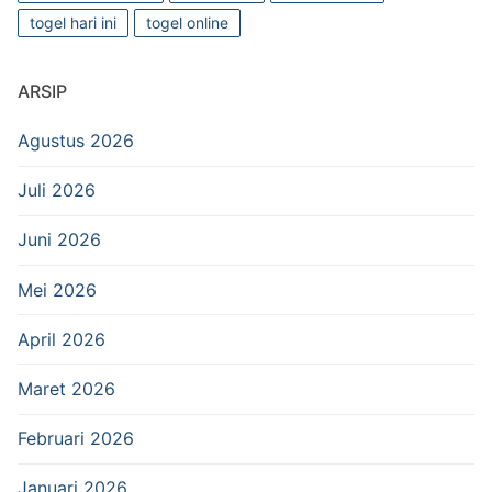
togel hari ini
togel online
ARSIP
Agustus 2026
Juli 2026
Juni 2026
Mei 2026
April 2026
Maret 2026
Februari 2026
Januari 2026