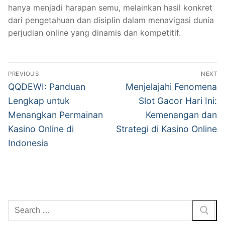
hanya menjadi harapan semu, melainkan hasil konkret
dari pengetahuan dan disiplin dalam menavigasi dunia
perjudian online yang dinamis dan kompetitif.
Navigasi
PREVIOUS
NEXT
pos
Previous
Next
QQDEWI: Panduan
Menjelajahi Fenomena
post:
post:
Lengkap untuk
Slot Gacor Hari Ini:
Menangkan Permainan
Kemenangan dan
Kasino Online di
Strategi di Kasino Online
Indonesia
Cari: