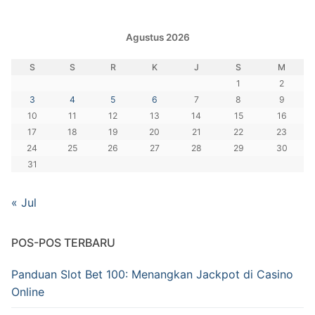
Agustus 2026
S
S
R
K
J
S
M
1
2
3
4
5
6
7
8
9
10
11
12
13
14
15
16
17
18
19
20
21
22
23
24
25
26
27
28
29
30
31
« Jul
POS-POS TERBARU
Panduan Slot Bet 100: Menangkan Jackpot di Casino
Online