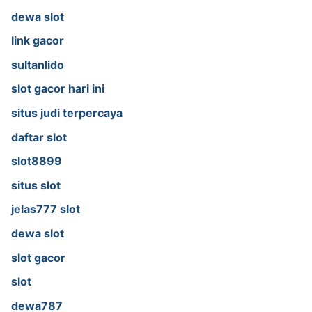
dewa slot
link gacor
sultanlido
slot gacor hari ini
situs judi terpercaya
daftar slot
slot8899
situs slot
jelas777 slot
dewa slot
slot gacor
slot
dewa787