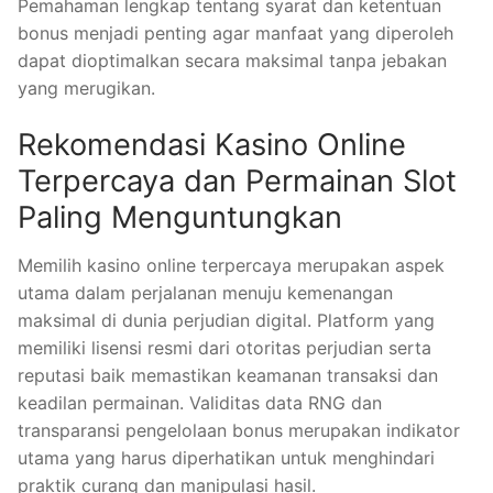
Pemahaman lengkap tentang syarat dan ketentuan
bonus menjadi penting agar manfaat yang diperoleh
dapat dioptimalkan secara maksimal tanpa jebakan
yang merugikan.
Rekomendasi Kasino Online
Terpercaya dan Permainan Slot
Paling Menguntungkan
Memilih kasino online terpercaya merupakan aspek
utama dalam perjalanan menuju kemenangan
maksimal di dunia perjudian digital. Platform yang
memiliki lisensi resmi dari otoritas perjudian serta
reputasi baik memastikan keamanan transaksi dan
keadilan permainan. Validitas data RNG dan
transparansi pengelolaan bonus merupakan indikator
utama yang harus diperhatikan untuk menghindari
praktik curang dan manipulasi hasil.