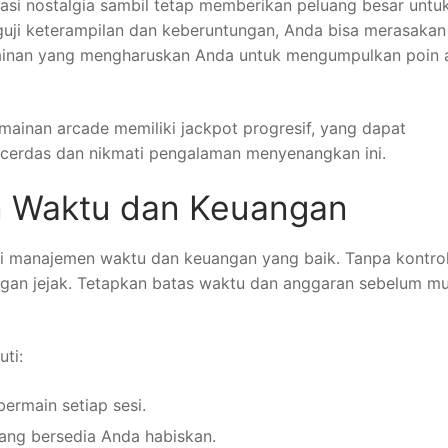
asi nostalgia sambil tetap memberikan peluang besar untu
ji keterampilan dan keberuntungan, Anda bisa merasakan
mainan yang mengharuskan Anda untuk mengumpulkan poin 
nan arcade memiliki jackpot progresif, yang dapat
n cerdas dan nikmati pengalaman menyenangkan ini.
 Waktu dan Keuangan
ki manajemen waktu dan keuangan yang baik. Tanpa kontrol 
ngan jejak. Tetapkan batas waktu dan anggaran sebelum mu
ti:
ermain setiap sesi.
ng bersedia Anda habiskan.