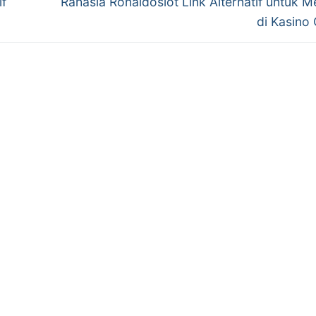
if
Rahasia Ronaldoslot Link Alternatif untuk 
post:
di Kasino 