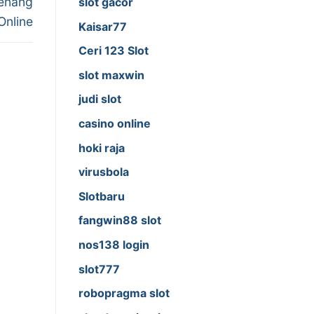
Menang
slot gacor
Online
Kaisar77
Ceri 123 Slot
slot maxwin
judi slot
casino online
hoki raja
virusbola
Slotbaru
fangwin88 slot
nos138 login
slot777
robopragma slot