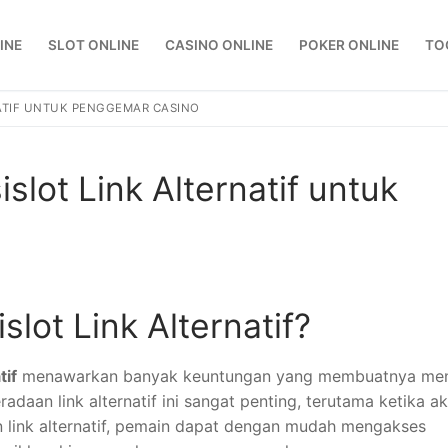
INE
SLOT ONLINE
CASINO ONLINE
POKER ONLINE
TO
ATIF UNTUK PENGGEMAR CASINO
lot Link Alternatif untuk
lot Link Alternatif?
tif
menawarkan banyak keuntungan yang membuatnya men
adaan link alternatif ini sangat penting, terutama ketika a
 link alternatif, pemain dapat dengan mudah mengakses