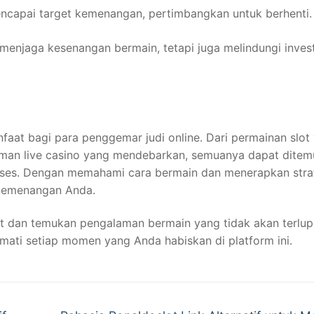
ncapai target kemenangan, pertimbangkan untuk berhenti.
enjaga kesenangan bermain, tetapi juga melindungi invest
at bagi para penggemar judi online. Dari permainan slot
alaman live casino yang mendebarkan, semuanya dapat dite
ses. Dengan memahami cara bermain dan menerapkan stra
 kemenangan Anda.
slot dan temukan pengalaman bermain yang tidak akan terlup
mati setiap momen yang Anda habiskan di platform ini.
Next