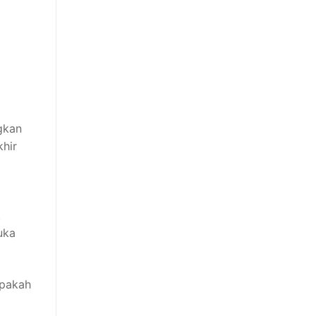
gkan
hir
.
uka
Apakah