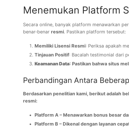
Menemukan Platform Sl
Secara online, banyak platform menawarkan per
benar-benar
resmi
. Pastikan platform tersebut:
Memiliki Lisensi Resmi
: Periksa apakah me
Tinjauan Positif
: Bacalah testimonial dari 
Keamanan Data
: Pastikan bahwa situs mel
Perbandingan Antara Beberap
Berdasarkan penelitian kami, berikut adalah 
resmi:
Platform A – Menawarkan bonus besar da
Platform B – Dikenal dengan layanan cepat