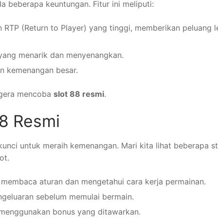
a beberapa keuntungan. Fitur ini meliputi:
an RTP (Return to Player) yang tinggi, memberikan peluang l
t yang menarik dan menyenangkan.
an kemenangan besar.
segera mencoba
slot 88 resmi
.
88 Resmi
kunci untuk meraih kemenangan. Mari kita lihat beberapa st
ot.
 membaca aturan dan mengetahui cara kerja permainan.
ngeluaran sebelum memulai bermain.
 menggunakan bonus yang ditawarkan.