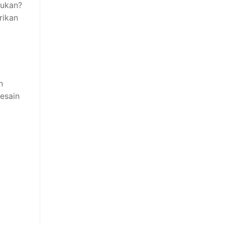
bukan?
rikan
n
esain