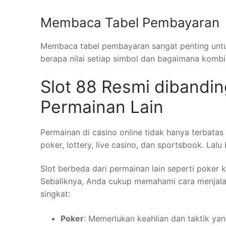
Membaca Tabel Pembayaran
Membaca tabel pembayaran sangat penting unt
berapa nilai setiap simbol dan bagaimana komb
Slot 88 Resmi dibandi
Permainan Lain
Permainan di casino online tidak hanya terbatas 
poker, lottery, live casino, dan sportsbook. Lal
Slot berbeda dari permainan lain seperti poker 
Sebaliknya, Anda cukup memahami cara menjala
singkat:
Poker
: Memerlukan keahlian dan taktik yang