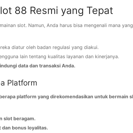
ot 88 Resmi yang Tepat
mainan slot. Namun, Anda harus bisa mengenali mana yang
reka diatur oleh badan regulasi yang diakui.
pengguna lain tentang kualitas layanan dan kinerjanya.
indungi data dan transaksi Anda.
a Platform
beberapa platform yang direkomendasikan untuk bermain s
n slot beragam.
 dan bonus loyalitas.