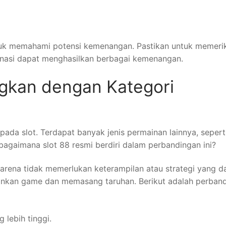
uk memahami potensi kemenangan. Pastikan untuk memeri
inasi dapat menghasilkan berbagai kemenangan.
ngkan dengan Kategori
pada slot. Terdapat banyak jenis permainan lainnya, sepert
u bagaimana slot 88 resmi berdiri dalam perbandingan ini?
karena tidak memerlukan keterampilan atau strategi yang d
nkan game dan memasang taruhan. Berikut adalah perban
 lebih tinggi.