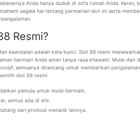
ebenarnya Anda hanya duduk di sofa rumah Anda. Keren, 
ahami segala hal tentang permainan slot ini serta membe
erpengalaman.
88 Resmi?
 dan keandalan adalah kata kunci. Slot 88 resmi menawarka
aman bermain Anda aman tanpa rasa khawatir. Mulai dari d
esponsif, semuanya dirancang untuk memberikan pengalaman
emilih slot 88 resmi:
dahkan pemula untuk mulai bermain.
er, semua ada di sini.
datang dan promosi menarik lainnya.