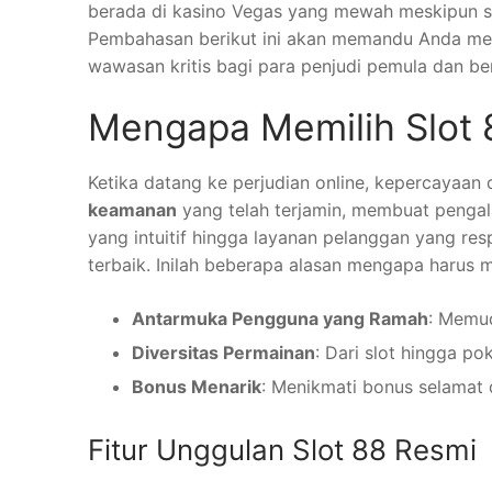
berada di kasino Vegas yang mewah meskipun s
Pembahasan berikut ini akan memandu Anda mem
wawasan kritis bagi para penjudi pemula dan b
Mengapa Memilih Slot 
Ketika datang ke perjudian online, kepercayaan
keamanan
yang telah terjamin, membuat pengal
yang intuitif hingga layanan pelanggan yang r
terbaik. Inilah beberapa alasan mengapa harus m
Antarmuka Pengguna yang Ramah
: Memu
Diversitas Permainan
: Dari slot hingga pok
Bonus Menarik
: Menikmati bonus selamat 
Fitur Unggulan Slot 88 Resmi