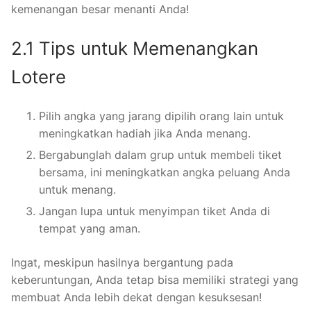
kemenangan besar menanti Anda!
2.1 Tips untuk Memenangkan
Lotere
Pilih angka yang jarang dipilih orang lain untuk
meningkatkan hadiah jika Anda menang.
Bergabunglah dalam grup untuk membeli tiket
bersama, ini meningkatkan angka peluang Anda
untuk menang.
Jangan lupa untuk menyimpan tiket Anda di
tempat yang aman.
Ingat, meskipun hasilnya bergantung pada
keberuntungan, Anda tetap bisa memiliki strategi yang
membuat Anda lebih dekat dengan kesuksesan!