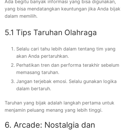
Ada begitu banyak informasi yang bisa digunakan,
yang bisa mendatangkan keuntungan jika Anda bijak
dalam memilih.
5.1 Tips Taruhan Olahraga
Selalu cari tahu lebih dalam tentang tim yang
akan Anda pertaruhkan.
Perhatikan tren dan performa terakhir sebelum
memasang taruhan.
Jangan terjebak emosi. Selalu gunakan logika
dalam bertaruh.
Taruhan yang bijak adalah langkah pertama untuk
menjamin peluang menang yang lebih tinggi.
6. Arcade: Nostalgia dan