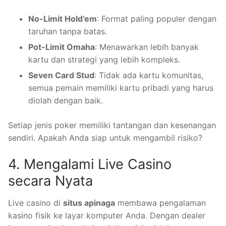
No-Limit Hold’em
: Format paling populer dengan
taruhan tanpa batas.
Pot-Limit Omaha
: Menawarkan lebih banyak
kartu dan strategi yang lebih kompleks.
Seven Card Stud
: Tidak ada kartu komunitas,
semua pemain memiliki kartu pribadi yang harus
diolah dengan baik.
Setiap jenis poker memiliki tantangan dan kesenangan
sendiri. Apakah Anda siap untuk mengambil risiko?
4. Mengalami Live Casino
secara Nyata
Live casino di
situs apinaga
membawa pengalaman
kasino fisik ke layar komputer Anda. Dengan dealer