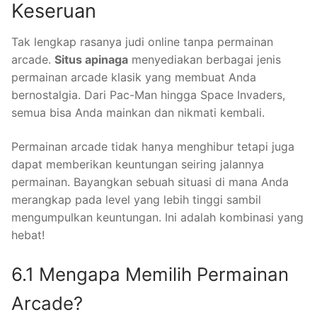
Keseruan
Tak lengkap rasanya judi online tanpa permainan
arcade.
Situs apinaga
menyediakan berbagai jenis
permainan arcade klasik yang membuat Anda
bernostalgia. Dari Pac-Man hingga Space Invaders,
semua bisa Anda mainkan dan nikmati kembali.
Permainan arcade tidak hanya menghibur tetapi juga
dapat memberikan keuntungan seiring jalannya
permainan. Bayangkan sebuah situasi di mana Anda
merangkap pada level yang lebih tinggi sambil
mengumpulkan keuntungan. Ini adalah kombinasi yang
hebat!
6.1 Mengapa Memilih Permainan
Arcade?