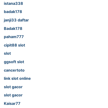
istana338
badak178
janji33 daftar
Badak178
paham777
cipit88 slot
slot
ggsoft slot
cancertoto
link slot online
slot gacor
slot gacor
Kaisar77