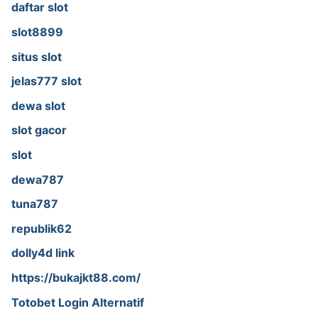
daftar slot
slot8899
situs slot
jelas777 slot
dewa slot
slot gacor
slot
dewa787
tuna787
republik62
dolly4d link
https://bukajkt88.com/
Totobet Login Alternatif