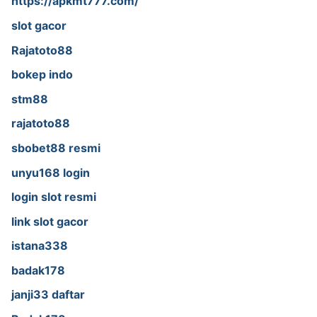
https://apkmt777.com/
slot gacor
Rajatoto88
bokep indo
stm88
rajatoto88
sbobet88 resmi
unyu168 login
login slot resmi
link slot gacor
istana338
badak178
janji33 daftar