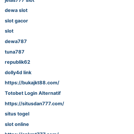
dewa slot
slot gacor
slot
dewa787
tuna787
republik62
dolly4d link
https://bukajkt88.com/
Totobet Login Alternatif
https://situsdan777.com/
situs togel
slot online