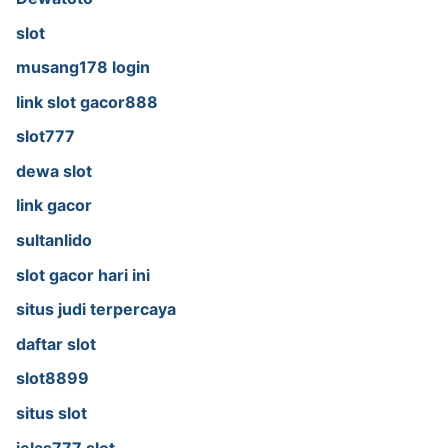
slot
musang178 login
link slot gacor888
slot777
dewa slot
link gacor
sultanlido
slot gacor hari ini
situs judi terpercaya
daftar slot
slot8899
situs slot
jelas777 slot