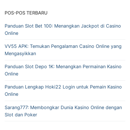
POS-POS TERBARU
Panduan Slot Bet 100: Menangkan Jackpot di Casino
Online
VV55 APK: Temukan Pengalaman Casino Online yang
Mengasyikkan
Panduan Slot Depo 1K: Menangkan Permainan Kasino
Online
Panduan Lengkap Hoki22 Login untuk Pemain Kasino
Online
Sarang777: Membongkar Dunia Kasino Online dengan
Slot dan Poker