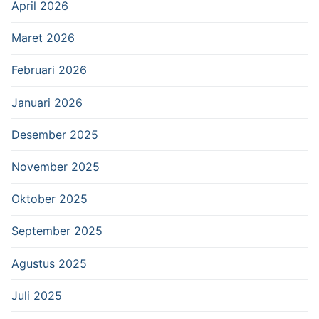
April 2026
Maret 2026
Februari 2026
Januari 2026
Desember 2025
November 2025
Oktober 2025
September 2025
Agustus 2025
Juli 2025