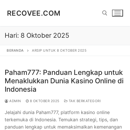
Lompat
ke
RECOVEE.COM
konten
Hari:
8 Oktober 2025
Cari:
BERANDA
ARSIP UNTUK 8 OKTOBER 2025
Paham777: Panduan Lengkap untuk
Menaklukkan Dunia Kasino Online di
Indonesia
ADMIN
8 OKTOBER 2025
TAK BERKATEGORI
Jelajahi dunia Paham777, platform kasino online
terkemuka di Indonesia. Temukan strategi, tips, dan
panduan lengkap untuk memaksimalkan kemenangan