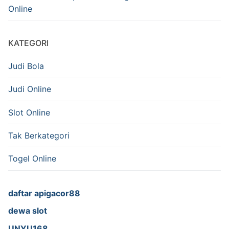
Online
KATEGORI
Judi Bola
Judi Online
Slot Online
Tak Berkategori
Togel Online
daftar apigacor88
dewa slot
UNYU168