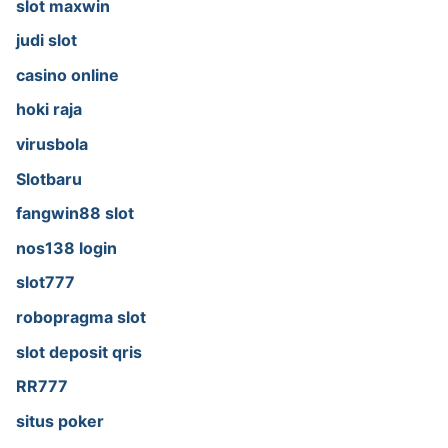
slot maxwin
judi slot
casino online
hoki raja
virusbola
Slotbaru
fangwin88 slot
nos138 login
slot777
robopragma slot
slot deposit qris
RR777
situs poker