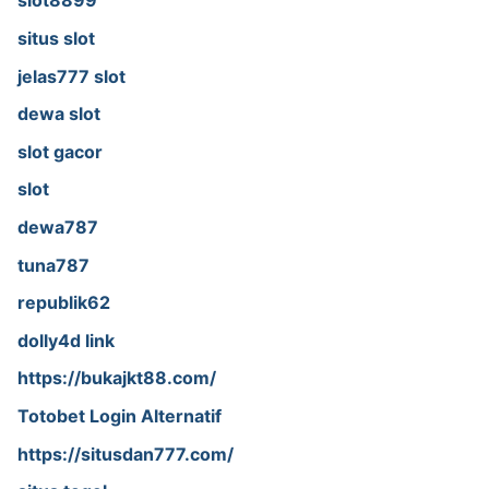
slot8899
situs slot
jelas777 slot
dewa slot
slot gacor
slot
dewa787
tuna787
republik62
dolly4d link
https://bukajkt88.com/
Totobet Login Alternatif
https://situsdan777.com/