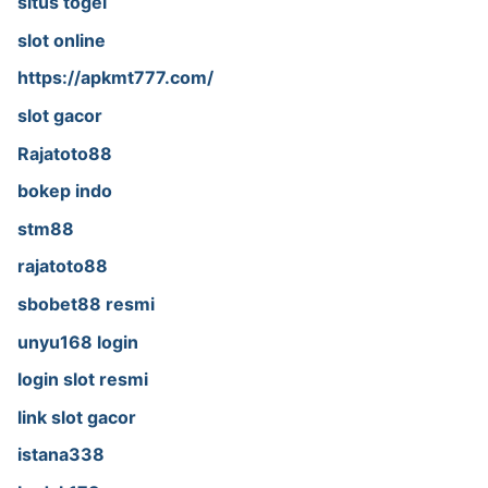
situs togel
slot online
https://apkmt777.com/
slot gacor
Rajatoto88
bokep indo
stm88
rajatoto88
sbobet88 resmi
unyu168 login
login slot resmi
link slot gacor
istana338