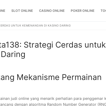
INE
SLOT ONLINE
CASINO ONLINE
POKER ONLINE
TO
 CERDAS UNTUK KEMENANGAN DI KASINO DARING
ta138: Strategi Cerdas untuk
 Daring
ntang Mekanisme Permainan
ainan judi online yang menarik perhatian para penggemar 
 dirancang dengan algoritma Random Number Generator (RN