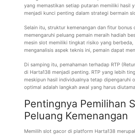
yang memastikan setiap putaran memiliki hasil
menjadi kunci penting dalam strategi bermain sl
Selain itu, struktur kemenangan dan fitur bonus
memengaruhi peluang pemain meraih hadiah besar.
mesin slot memiliki tingkat risiko yang berbe
menganalisis aspek teknis ini, pemain dapat men
Di samping itu, pemahaman terhadap RTP (Retur
di Harta138 menjadi penting. RTP yang lebih tin
meskipun hasil individualnya tetap dipengaruhi 
optimal adalah langkah awal yang harus diuta
Pentingnya Pemilihan 
Peluang Kemenangan
Memilih slot gacor di platform Harta138 merupa