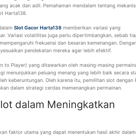
 yang acak dan adil. Pemahaman mendalam tentang mekanis
ot Harta138.
 dalam
Slot Gacor Harta138
memberikan variasi yang
 Variasi volatilitas juga perlu dipertimbangkan, sebab ti
da, mempengaruhi frekuensi dan besaran kemenangan. Denga
yesuaikan pendekatan mereka agar lebih efektif.
n to Player) yang ditawarkan oleh masing-masing permaina
ggi menunjukkan peluang menang yang lebih baik secara stat
oleh keberuntungan. Oleh karena itu, pemilihan slot dengan
makan dalam strategi cerdas memenangkan permainan.
Slot dalam Meningkatkan
kan faktor utama yang dapat menentukan hasil akhir dalam