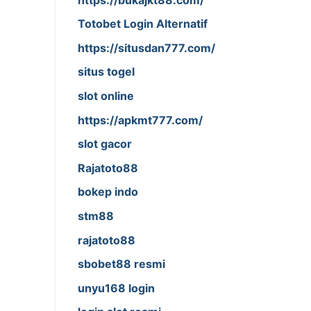
Totobet Login Alternatif
https://situsdan777.com/
situs togel
slot online
https://apkmt777.com/
slot gacor
Rajatoto88
bokep indo
stm88
rajatoto88
sbobet88 resmi
unyu168 login