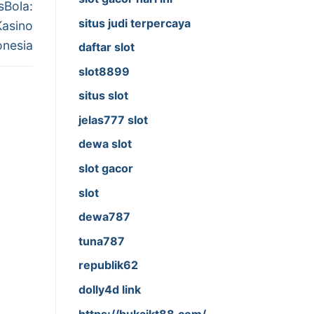
Bola:
situs judi terpercaya
Kasino
onesia
daftar slot
slot8899
situs slot
jelas777 slot
dewa slot
slot gacor
slot
dewa787
tuna787
republik62
dolly4d link
https://bukajkt88.com/