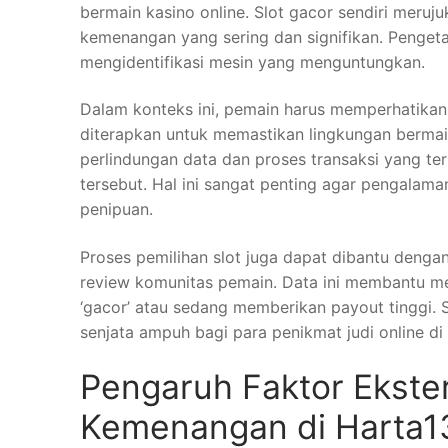
bermain kasino online. Slot gacor sendiri mer
kemenangan yang sering dan signifikan. Penget
mengidentifikasi mesin yang menguntungkan.
Dalam konteks ini, pemain harus memperhatikan r
diterapkan untuk memastikan lingkungan bermai
perlindungan data dan proses transaksi yang t
tersebut. Hal ini sangat penting agar pengalama
penipuan.
Proses pemilihan slot juga dapat dibantu denga
review komunitas pemain. Data ini membantu 
‘gacor’ atau sedang memberikan payout tinggi. S
senjata ampuh bagi para penikmat judi online di 
Pengaruh Faktor Ekste
Kemenangan di Harta1