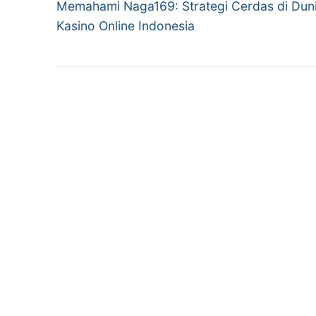
Previous
pos
Memahami Naga169: Strategi Cerdas di Dun
post:
Kasino Online Indonesia