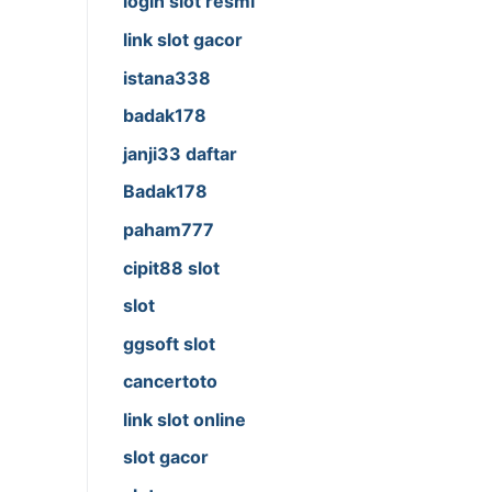
login slot resmi
link slot gacor
istana338
badak178
janji33 daftar
Badak178
paham777
cipit88 slot
slot
ggsoft slot
cancertoto
link slot online
slot gacor