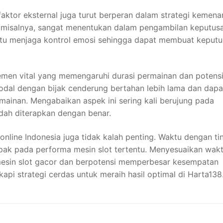
faktor eksternal juga turut berperan dalam strategi kemen
n, misalnya, sangat menentukan dalam pengambilan keputus
ntu menjaga kontrol emosi sehingga dapat membuat keput
emen vital yang memengaruhi durasi permainan dan potens
al dengan bijak cenderung bertahan lebih lama dan dapa
inan. Mengabaikan aspek ini sering kali berujung pada
udah diterapkan dengan benar.
online Indonesia juga tidak kalah penting. Waktu dengan ti
pak pada performa mesin slot tertentu. Menyesuaikan wak
mesin slot gacor dan berpotensi memperbesar kesempatan
api strategi cerdas untuk meraih hasil optimal di Harta138