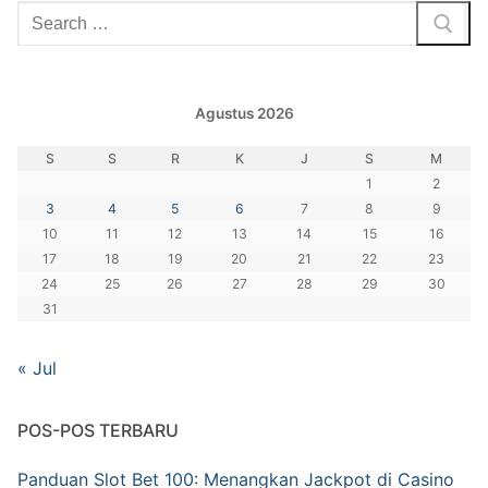
Cari:
Agustus 2026
S
S
R
K
J
S
M
1
2
3
4
5
6
7
8
9
10
11
12
13
14
15
16
17
18
19
20
21
22
23
24
25
26
27
28
29
30
31
« Jul
POS-POS TERBARU
Panduan Slot Bet 100: Menangkan Jackpot di Casino