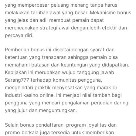
yang memperbesar peluang menang tanpa harus
melakukan taruhan awal yang besar. Mekanisme bonus
yang jelas dan adil membuat pemain dapat
merencanakan strategi awal dengan lebih efektif dan
percaya diri.
Pemberian bonus ini disertai dengan syarat dan
ketentuan yang transparan sehingga pemain bisa
memahami batasan dan keuntungan yang didapatkan.
Kebijakan ini merupakan wujud tanggung jawab
Sarang777 terhadap komunitas pengguna,
menghindari praktik menyesatkan yang marak di
industri kasino online. Ini menjadi nilai tambah bagi
pengguna yang mencari pengalaman perjudian daring
yang jujur dan menguntungkan.
Selain bonus pendaftaran, program loyalitas dan
promo berkala juga tersedia untuk memberikan