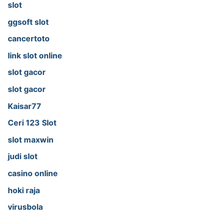
slot
ggsoft slot
cancertoto
link slot online
slot gacor
slot gacor
Kaisar77
Ceri 123 Slot
slot maxwin
judi slot
casino online
hoki raja
virusbola