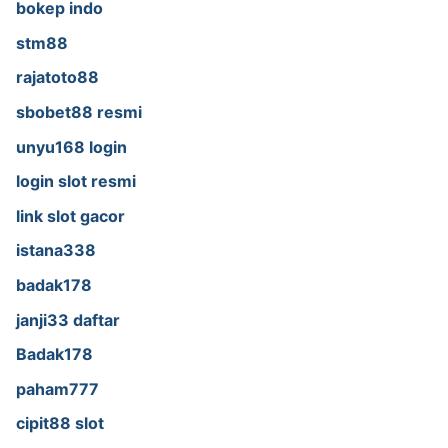
bokep indo
stm88
rajatoto88
sbobet88 resmi
unyu168 login
login slot resmi
link slot gacor
istana338
badak178
janji33 daftar
Badak178
paham777
cipit88 slot