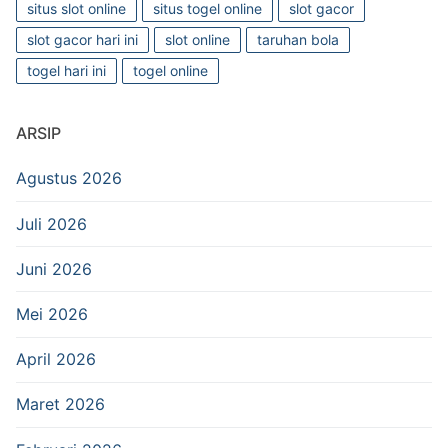
situs slot online
situs togel online
slot gacor
slot gacor hari ini
slot online
taruhan bola
togel hari ini
togel online
ARSIP
Agustus 2026
Juli 2026
Juni 2026
Mei 2026
April 2026
Maret 2026