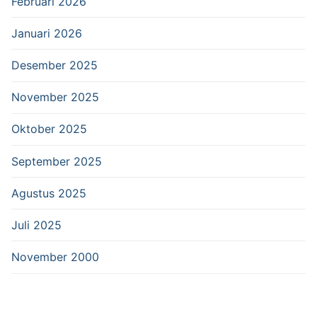
Februari 2026
Januari 2026
Desember 2025
November 2025
Oktober 2025
September 2025
Agustus 2025
Juli 2025
November 2000