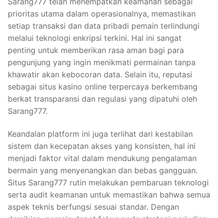
Sarang777 telah menempatkan keamanan sebagai
prioritas utama dalam operasionalnya, memastikan
setiap transaksi dan data pribadi pemain terlindungi
melalui teknologi enkripsi terkini. Hal ini sangat
penting untuk memberikan rasa aman bagi para
pengunjung yang ingin menikmati permainan tanpa
khawatir akan kebocoran data. Selain itu, reputasi
sebagai situs kasino online terpercaya berkembang
berkat transparansi dan regulasi yang dipatuhi oleh
Sarang777.
Keandalan platform ini juga terlihat dari kestabilan
sistem dan kecepatan akses yang konsisten, hal ini
menjadi faktor vital dalam mendukung pengalaman
bermain yang menyenangkan dan bebas gangguan.
Situs Sarang777 rutin melakukan pembaruan teknologi
serta audit keamanan untuk memastikan bahwa semua
aspek teknis berfungsi sesuai standar. Dengan