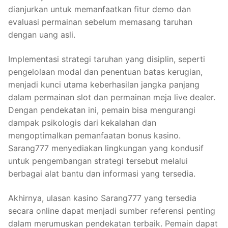
dianjurkan untuk memanfaatkan fitur demo dan
evaluasi permainan sebelum memasang taruhan
dengan uang asli.
Implementasi strategi taruhan yang disiplin, seperti
pengelolaan modal dan penentuan batas kerugian,
menjadi kunci utama keberhasilan jangka panjang
dalam permainan slot dan permainan meja live dealer.
Dengan pendekatan ini, pemain bisa mengurangi
dampak psikologis dari kekalahan dan
mengoptimalkan pemanfaatan bonus kasino.
Sarang777 menyediakan lingkungan yang kondusif
untuk pengembangan strategi tersebut melalui
berbagai alat bantu dan informasi yang tersedia.
Akhirnya, ulasan kasino Sarang777 yang tersedia
secara online dapat menjadi sumber referensi penting
dalam merumuskan pendekatan terbaik. Pemain dapat