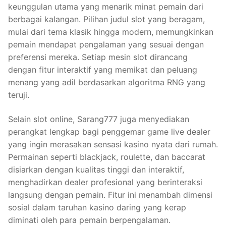
keunggulan utama yang menarik minat pemain dari
berbagai kalangan. Pilihan judul slot yang beragam,
mulai dari tema klasik hingga modern, memungkinkan
pemain mendapat pengalaman yang sesuai dengan
preferensi mereka. Setiap mesin slot dirancang
dengan fitur interaktif yang memikat dan peluang
menang yang adil berdasarkan algoritma RNG yang
teruji.
Selain slot online, Sarang777 juga menyediakan
perangkat lengkap bagi penggemar game live dealer
yang ingin merasakan sensasi kasino nyata dari rumah.
Permainan seperti blackjack, roulette, dan baccarat
disiarkan dengan kualitas tinggi dan interaktif,
menghadirkan dealer profesional yang berinteraksi
langsung dengan pemain. Fitur ini menambah dimensi
sosial dalam taruhan kasino daring yang kerap
diminati oleh para pemain berpengalaman.