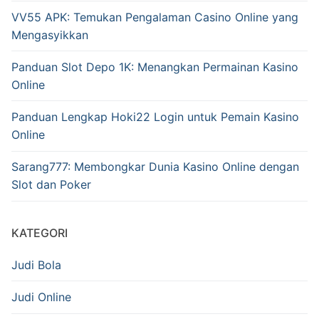
VV55 APK: Temukan Pengalaman Casino Online yang
Mengasyikkan
Panduan Slot Depo 1K: Menangkan Permainan Kasino
Online
Panduan Lengkap Hoki22 Login untuk Pemain Kasino
Online
Sarang777: Membongkar Dunia Kasino Online dengan
Slot dan Poker
KATEGORI
Judi Bola
Judi Online