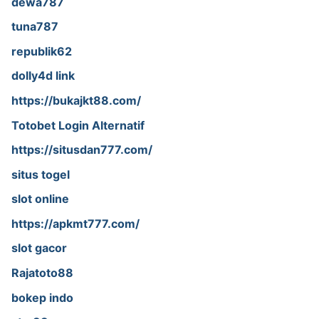
dewa787
tuna787
republik62
dolly4d link
https://bukajkt88.com/
Totobet Login Alternatif
https://situsdan777.com/
situs togel
slot online
https://apkmt777.com/
slot gacor
Rajatoto88
bokep indo