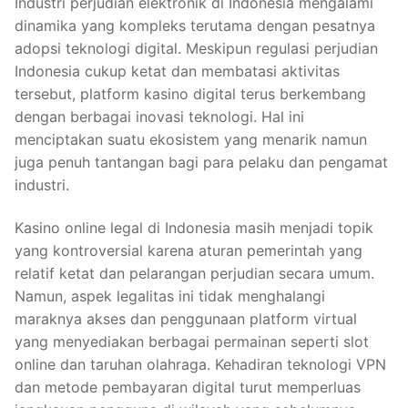
Industri perjudian elektronik di Indonesia mengalami
dinamika yang kompleks terutama dengan pesatnya
adopsi teknologi digital. Meskipun regulasi perjudian
Indonesia cukup ketat dan membatasi aktivitas
tersebut, platform kasino digital terus berkembang
dengan berbagai inovasi teknologi. Hal ini
menciptakan suatu ekosistem yang menarik namun
juga penuh tantangan bagi para pelaku dan pengamat
industri.
Kasino online legal di Indonesia masih menjadi topik
yang kontroversial karena aturan pemerintah yang
relatif ketat dan pelarangan perjudian secara umum.
Namun, aspek legalitas ini tidak menghalangi
maraknya akses dan penggunaan platform virtual
yang menyediakan berbagai permainan seperti slot
online dan taruhan olahraga. Kehadiran teknologi VPN
dan metode pembayaran digital turut memperluas