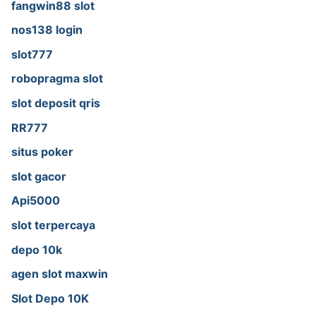
fangwin88 slot
nos138 login
slot777
robopragma slot
slot deposit qris
RR777
situs poker
slot gacor
Api5000
slot terpercaya
depo 10k
agen slot maxwin
Slot Depo 10K