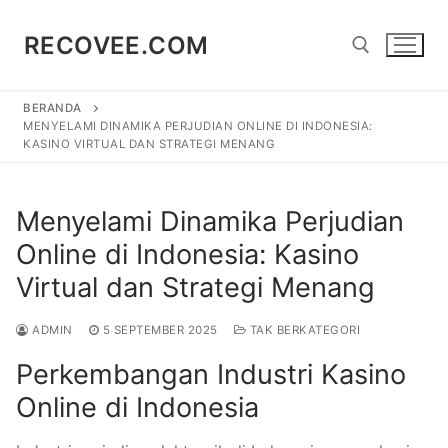
Lompat
ke
RECOVEE.COM
konten
BERANDA
Cari:
MENYELAMI DINAMIKA PERJUDIAN ONLINE DI INDONESIA:
KASINO VIRTUAL DAN STRATEGI MENANG
Menyelami Dinamika Perjudian
Online di Indonesia: Kasino
Virtual dan Strategi Menang
ADMIN
5 SEPTEMBER 2025
TAK BERKATEGORI
Perkembangan Industri Kasino
Online di Indonesia