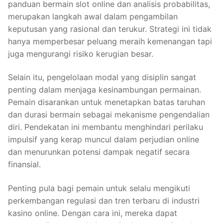
panduan
bermain
slot
online
dan
analisis
probabilitas
,
merupakan
langkah
awal
dalam
pengambilan
keputusan
yang
rasional
dan
terukur
.
Strategi
ini
tidak
hanya
memperbesar
peluang
meraih
kemenangan
tapi
juga
mengurangi
risiko
kerugian
besar
.
Selain itu, pengelolaan modal yang disiplin sangat
penting dalam menjaga kesinambungan permainan.
Pemain disarankan untuk menetapkan batas taruhan
dan durasi bermain sebagai mekanisme pengendalian
diri. Pendekatan ini membantu menghindari perilaku
impulsif yang kerap muncul dalam perjudian online
dan menurunkan potensi dampak negatif secara
finansial.
Penting pula bagi pemain untuk selalu mengikuti
perkembangan regulasi dan tren terbaru di industri
kasino online. Dengan cara ini, mereka dapat