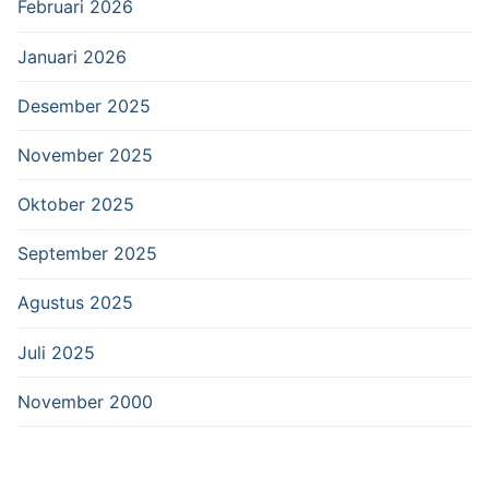
Februari 2026
Januari 2026
Desember 2025
November 2025
Oktober 2025
September 2025
Agustus 2025
Juli 2025
November 2000