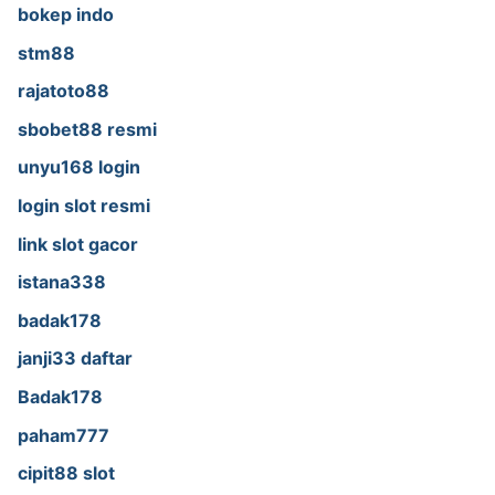
bokep indo
stm88
rajatoto88
sbobet88 resmi
unyu168 login
login slot resmi
link slot gacor
istana338
badak178
janji33 daftar
Badak178
paham777
cipit88 slot