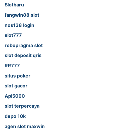
Slotbaru
fangwin88 slot
nos138 login
slot777
robopragma slot
slot deposit qris
RR777
situs poker
slot gacor
Api5000
slot terpercaya
depo 10k
agen slot maxwin