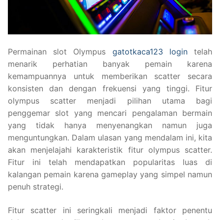
Permainan slot Olympus
gatotkaca123 login
telah
menarik perhatian banyak pemain karena
kemampuannya untuk memberikan scatter secara
konsisten dan dengan frekuensi yang tinggi. Fitur
olympus scatter menjadi pilihan utama bagi
penggemar slot yang mencari pengalaman bermain
yang tidak hanya menyenangkan namun juga
menguntungkan. Dalam ulasan yang mendalam ini, kita
akan menjelajahi karakteristik fitur olympus scatter.
Fitur ini telah mendapatkan popularitas luas di
kalangan pemain karena gameplay yang simpel namun
penuh strategi.
Fitur scatter ini seringkali menjadi faktor penentu