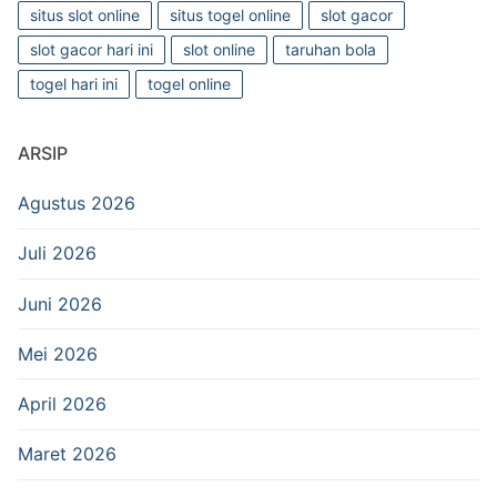
situs slot online
situs togel online
slot gacor
slot gacor hari ini
slot online
taruhan bola
togel hari ini
togel online
ARSIP
Agustus 2026
Juli 2026
Juni 2026
Mei 2026
April 2026
Maret 2026