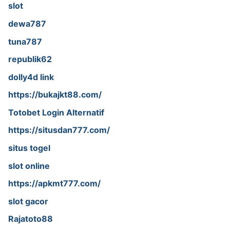
slot
dewa787
tuna787
republik62
dolly4d link
https://bukajkt88.com/
Totobet Login Alternatif
https://situsdan777.com/
situs togel
slot online
https://apkmt777.com/
slot gacor
Rajatoto88