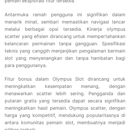
pemain eksplorasi fitur tersedia.
Antarmuka ramah pengguna ini signifikan dalam
menarik minat, sembari memastikan navigasi lancar
melalui berbagai opsi tersedia. Kinerja olympus
scatter yang efisien dirancang untuk mempertahankan
kelancaran permainan tanpa gangguan. Spesifikasi
teknis yang canggih menjanjikan pengalaman bermain
slot yang menyenangkan dan tanpa hambatan bagi
para penggunanya.
Fitur bonus dalam Olympus Slot dirancang untuk
meningkatkan kesempatan menang, dengan
menawarkan scatter lebih sering. Pengganda dan
putaran gratis yang tersedia dapat secara signifikan
meningkatkan hasil pemain. Olympus scatter, dengan
harga yang kompetitif, mendukung popularitasnya di
antara komunitas pemain slot, membuatnya menjadi
pilihan terbaik.