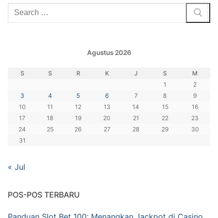
Cari:
Agustus 2026
S
S
R
K
J
S
M
1
2
3
4
5
6
7
8
9
10
11
12
13
14
15
16
17
18
19
20
21
22
23
24
25
26
27
28
29
30
31
« Jul
POS-POS TERBARU
Panduan Slot Bet 100: Menangkan Jackpot di Casino