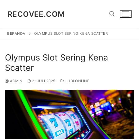
Lompat
ke
RECOVEE.COM
konten
BERANDA
OLYMPUS SLOT SERING KENA SCATTER
Cari:
Olympus Slot Sering Kena
Scatter
ADMIN
21 JULI 2025
JUDI ONLINE